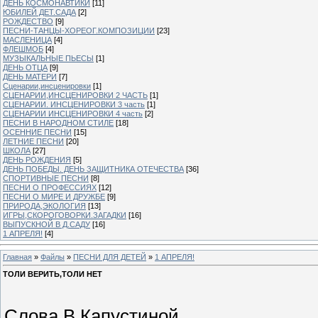
ДЕНЬ КОСМОНАВТИКИ
[11]
ЮБИЛЕЙ ДЕТ.САДА
[2]
РОЖДЕСТВО
[9]
ПЕСНИ-ТАНЦЫ-ХОРЕОГ.КОМПОЗИЦИИ
[23]
МАСЛЕНИЦА
[4]
ФЛЕШМОБ
[4]
МУЗЫКАЛЬНЫЕ ПЬЕСЫ
[1]
ДЕНЬ ОТЦА
[9]
ДЕНЬ МАТЕРИ
[7]
Сценарии,инсценировки
[1]
СЦЕНАРИИ,ИНСЦЕНИРОВКИ 2 ЧАСТЬ
[1]
СЦЕНАРИИ. ИНСЦЕНИРОВКИ 3 часть
[1]
СЦЕНАРИИ ИНСЦЕНИРОВКИ 4 часть
[2]
ПЕСНИ В НАРОДНОМ СТИЛЕ
[18]
ОСЕННИЕ ПЕСНИ
[15]
ЛЕТНИЕ ПЕСНИ
[20]
ШКОЛА
[27]
ДЕНЬ РОЖДЕНИЯ
[5]
ДЕНЬ ПОБЕДЫ. ДЕНЬ ЗАЩИТНИКА ОТЕЧЕСТВА
[36]
СПОРТИВНЫЕ ПЕСНИ
[8]
ПЕСНИ О ПРОФЕССИЯХ
[12]
ПЕСНИ О МИРЕ И ДРУЖБЕ
[9]
ПРИРОДА,ЭКОЛОГИЯ
[13]
ИГРЫ,СКОРОГОВОРКИ.ЗАГАДКИ
[16]
ВЫПУСКНОЙ В Д.САДУ
[16]
1 АПРЕЛЯ!
[4]
Главная
»
Файлы
»
ПЕСНИ ДЛЯ ДЕТЕЙ
»
1 АПРЕЛЯ!
ТОЛИ ВЕРИТЬ,ТОЛИ НЕТ
Слова В.Капустиной