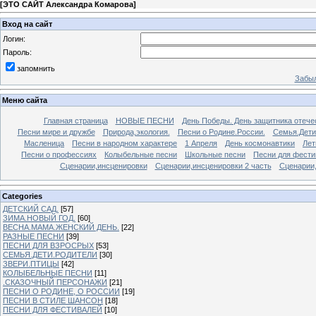
[
ЭТО САЙТ Александра Комарова
]
Вход на сайт
Логин:
Пароль:
запомнить
Забыл
Меню сайта
Главная страница
НОВЫЕ ПЕСНИ
День Победы. День защитника отече
Песни мире и дружбе
Природа,экология.
Песни о Родине.России.
Семья.Дети
Масленица
Песни в народном характере
1 Апреля
День космонавтики
Лет
Песни о профессиях
Колыбельные песни
Школьные песни
Песни для фести
Сценарии,инсценировки
Сценарии,инсценировки 2 часть
Сценарии,
Categories
ДЕТСКИЙ САД.
[57]
ЗИМА.НОВЫЙ ГОД.
[60]
ВЕСНА.МАМА.ЖЕНСКИЙ ДЕНЬ.
[22]
РАЗНЫЕ ПЕСНИ
[39]
ПЕСНИ ДЛЯ ВЗРОСРЫХ
[53]
СЕМЬЯ.ДЕТИ.РОДИТЕЛИ
[30]
ЗВЕРИ.ПТИЦЫ
[42]
КОЛЫБЕЛЬНЫЕ ПЕСНИ
[11]
.СКАЗОЧНЫЙ ПЕРСОНАЖИ
[21]
ПЕСНИ О РОДИНЕ, О РОССИИ
[19]
ПЕСНИ В СТИЛЕ ШАНСОН
[18]
ПЕСНИ ДЛЯ ФЕСТИВАЛЕЙ
[10]