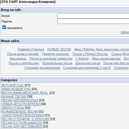
[
ЭТО САЙТ Александра Комарова
]
Вход на сайт
Логин:
Пароль:
запомнить
Забыл
Меню сайта
Главная страница
НОВЫЕ ПЕСНИ
День Победы. День защитника отече
Песни мире и дружбе
Природа,экология.
Песни о Родине.России.
Семья.Дети
Масленица
Песни в народном характере
1 Апреля
День космонавтики
Лет
Песни о профессиях
Колыбельные песни
Школьные песни
Песни для фести
Сценарии,инсценировки
Сценарии,инсценировки 2 часть
Сценарии,
Categories
ДЕТСКИЙ САД.
[57]
ЗИМА.НОВЫЙ ГОД.
[60]
ВЕСНА.МАМА.ЖЕНСКИЙ ДЕНЬ.
[22]
РАЗНЫЕ ПЕСНИ
[39]
ПЕСНИ ДЛЯ ВЗРОСРЫХ
[53]
СЕМЬЯ.ДЕТИ.РОДИТЕЛИ
[30]
ЗВЕРИ.ПТИЦЫ
[42]
КОЛЫБЕЛЬНЫЕ ПЕСНИ
[11]
.СКАЗОЧНЫЙ ПЕРСОНАЖИ
[21]
ПЕСНИ О РОДИНЕ, О РОССИИ
[19]
ПЕСНИ В СТИЛЕ ШАНСОН
[18]
ПЕСНИ ДЛЯ ФЕСТИВАЛЕЙ
[10]