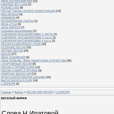
ДЕНЬ КОСМОНАВТИКИ
[11]
ЮБИЛЕЙ ДЕТ.САДА
[2]
РОЖДЕСТВО
[9]
ПЕСНИ-ТАНЦЫ-ХОРЕОГ.КОМПОЗИЦИИ
[23]
МАСЛЕНИЦА
[4]
ФЛЕШМОБ
[4]
МУЗЫКАЛЬНЫЕ ПЬЕСЫ
[1]
ДЕНЬ ОТЦА
[9]
ДЕНЬ МАТЕРИ
[7]
Сценарии,инсценировки
[1]
СЦЕНАРИИ,ИНСЦЕНИРОВКИ 2 ЧАСТЬ
[1]
СЦЕНАРИИ. ИНСЦЕНИРОВКИ 3 часть
[1]
СЦЕНАРИИ ИНСЦЕНИРОВКИ 4 часть
[2]
ПЕСНИ В НАРОДНОМ СТИЛЕ
[18]
ОСЕННИЕ ПЕСНИ
[15]
ЛЕТНИЕ ПЕСНИ
[20]
ШКОЛА
[27]
ДЕНЬ РОЖДЕНИЯ
[5]
ДЕНЬ ПОБЕДЫ. ДЕНЬ ЗАЩИТНИКА ОТЕЧЕСТВА
[36]
СПОРТИВНЫЕ ПЕСНИ
[8]
ПЕСНИ О ПРОФЕССИЯХ
[12]
ПЕСНИ О МИРЕ И ДРУЖБЕ
[9]
ПРИРОДА,ЭКОЛОГИЯ
[13]
ИГРЫ,СКОРОГОВОРКИ.ЗАГАДКИ
[16]
ВЫПУСКНОЙ В Д.САДУ
[16]
1 АПРЕЛЯ!
[4]
Главная
»
Файлы
»
ПЕСНИ ДЛЯ ДЕТЕЙ
»
1 АПРЕЛЯ!
ВЕСЕЛЫЙ ЖИРАФ
Слова Н.Ипатовой