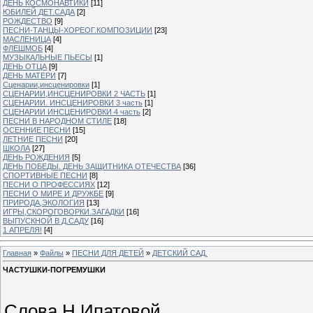
ДЕНЬ КОСМОНАВТИКИ
[11]
ЮБИЛЕЙ ДЕТ.САДА
[2]
РОЖДЕСТВО
[9]
ПЕСНИ-ТАНЦЫ-ХОРЕОГ.КОМПОЗИЦИИ
[23]
МАСЛЕНИЦА
[4]
ФЛЕШМОБ
[4]
МУЗЫКАЛЬНЫЕ ПЬЕСЫ
[1]
ДЕНЬ ОТЦА
[9]
ДЕНЬ МАТЕРИ
[7]
Сценарии,инсценировки
[1]
СЦЕНАРИИ,ИНСЦЕНИРОВКИ 2 ЧАСТЬ
[1]
СЦЕНАРИИ. ИНСЦЕНИРОВКИ 3 часть
[1]
СЦЕНАРИИ ИНСЦЕНИРОВКИ 4 часть
[2]
ПЕСНИ В НАРОДНОМ СТИЛЕ
[18]
ОСЕННИЕ ПЕСНИ
[15]
ЛЕТНИЕ ПЕСНИ
[20]
ШКОЛА
[27]
ДЕНЬ РОЖДЕНИЯ
[5]
ДЕНЬ ПОБЕДЫ. ДЕНЬ ЗАЩИТНИКА ОТЕЧЕСТВА
[36]
СПОРТИВНЫЕ ПЕСНИ
[8]
ПЕСНИ О ПРОФЕССИЯХ
[12]
ПЕСНИ О МИРЕ И ДРУЖБЕ
[9]
ПРИРОДА,ЭКОЛОГИЯ
[13]
ИГРЫ,СКОРОГОВОРКИ.ЗАГАДКИ
[16]
ВЫПУСКНОЙ В Д.САДУ
[16]
1 АПРЕЛЯ!
[4]
Главная
»
Файлы
»
ПЕСНИ ДЛЯ ДЕТЕЙ
»
ДЕТСКИЙ САД.
ЧАСТУШКИ-ПОГРЕМУШКИ
Слова Н.Ипатовой