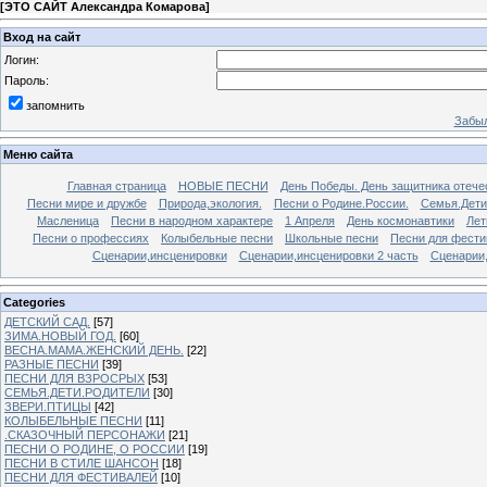
[
ЭТО САЙТ Александра Комарова
]
Вход на сайт
Логин:
Пароль:
запомнить
Забыл
Меню сайта
Главная страница
НОВЫЕ ПЕСНИ
День Победы. День защитника отече
Песни мире и дружбе
Природа,экология.
Песни о Родине.России.
Семья.Дети
Масленица
Песни в народном характере
1 Апреля
День космонавтики
Лет
Песни о профессиях
Колыбельные песни
Школьные песни
Песни для фести
Сценарии,инсценировки
Сценарии,инсценировки 2 часть
Сценарии,
Categories
ДЕТСКИЙ САД.
[57]
ЗИМА.НОВЫЙ ГОД.
[60]
ВЕСНА.МАМА.ЖЕНСКИЙ ДЕНЬ.
[22]
РАЗНЫЕ ПЕСНИ
[39]
ПЕСНИ ДЛЯ ВЗРОСРЫХ
[53]
СЕМЬЯ.ДЕТИ.РОДИТЕЛИ
[30]
ЗВЕРИ.ПТИЦЫ
[42]
КОЛЫБЕЛЬНЫЕ ПЕСНИ
[11]
.СКАЗОЧНЫЙ ПЕРСОНАЖИ
[21]
ПЕСНИ О РОДИНЕ, О РОССИИ
[19]
ПЕСНИ В СТИЛЕ ШАНСОН
[18]
ПЕСНИ ДЛЯ ФЕСТИВАЛЕЙ
[10]