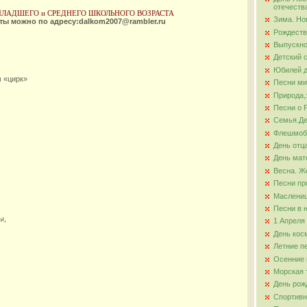
отечеств
МЛАДШЕГО и СРЕДНЕГО ШКОЛЬНОГО ВОЗРАСТА
Зима. Но
оты можно по адресу:dalkom2007@rambler.ru
ова
Рождеств
Выпускно
Детский 
Юбилей д
м «цирк»
Песни ми
Природа,
Песни о 
Семья.Де
Флешмо
День отц
День мат
Весна. Ж
Песни пр
Маслени
Песни в 
ы,
1 Апреля
День кос
Летние п
Осенние 
Морская 
День рож
Спортивн