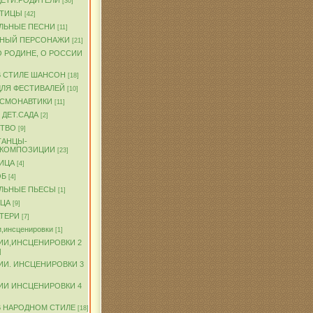
ДЕТИ.РОДИТЕЛИ
[30]
ПТИЦЫ
[42]
ЛЬНЫЕ ПЕСНИ
[11]
ЧНЫЙ ПЕРСОНАЖИ
[21]
О РОДИНЕ, О РОССИИ
В СТИЛЕ ШАНСОН
[18]
ДЛЯ ФЕСТИВАЛЕЙ
[10]
ОСМОНАВТИКИ
[11]
 ДЕТ.САДА
[2]
ТВО
[9]
ТАНЦЫ-
.КОМПОЗИЦИИ
[23]
ИЦА
[4]
ОБ
[4]
ЛЬНЫЕ ПЬЕСЫ
[1]
ТЦА
[9]
АТЕРИ
[7]
,инсценировки
[1]
ИИ,ИНСЦЕНИРОВКИ 2
]
ИИ. ИНСЦЕНИРОВКИ 3
ИИ ИНСЦЕНИРОВКИ 4
В НАРОДНОМ СТИЛЕ
[18]