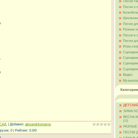
Песни-та
Песни о 
Колыбель
Школьны
н
Песни дл
Разные п
Песни в 
Песни дл
Игры,ско
Сценарии
Сценарии
,
Сценарии
Сценарии
м
Видео
Музыкал
Категории
ДЕТСКИЙ
ЗИМА.Н
ВЕСНА.
[22]
САД.
|
Добавил
:
alexandrkomarov
РАЗНЫЕ
рузок
:
0
|
Рейтинг
:
0.0
/
0
ПЕСНИ 
0