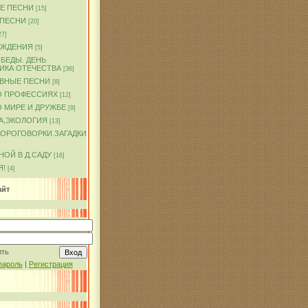
Е ПЕСНИ
[15]
 ПЕСНИ
[20]
27]
ОЖДЕНИЯ
[5]
БЕДЫ. ДЕНЬ
ИКА ОТЕЧЕСТВА
[36]
ВНЫЕ ПЕСНИ
[8]
О ПРОФЕССИЯХ
[12]
 МИРЕ И ДРУЖБЕ
[9]
А,ЭКОЛОГИЯ
[13]
КОРОГОВОРКИ.ЗАГАДКИ
ОЙ В Д.САДУ
[16]
Я!
[4]
айт
ить
пароль
|
Регистрация