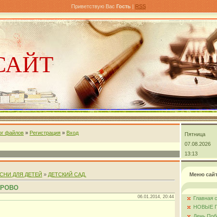
Приветствую Вас
Гость
|
RSS
САЙТ
ог файлов
»
Регистрация
»
Вход
Пятница
андра
07.08.2026
13:13
СНИ ДЛЯ ДЕТЕЙ
»
ДЕТСКИЙ САД.
Меню сай
ОРОВО
06.01.2014, 20:44
Главная 
НОВЫЕ 
День Поб