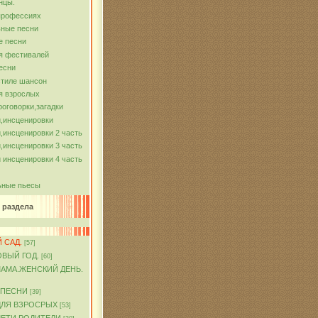
нцы.
профессиях
ные песни
е песни
я фестивалей
есни
стиле шансон
я взрослых
роговорки,загадки
,инсценировки
,инсценировки 2 часть
,инсценировки 3 часть
 инсценировки 4 часть
ьные пьесы
 раздела
 САД.
[57]
ОВЫЙ ГОД.
[60]
МАМА.ЖЕНСКИЙ ДЕНЬ.
 ПЕСНИ
[39]
ДЛЯ ВЗРОСРЫХ
[53]