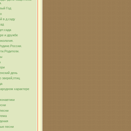
а.
вый Год
о
й в д.саду
сад
ет.сада
ре и дружбе
экология.
Родине.России.
ти.Родители.
бы
а
ери
енский день
о зверей,птиц
ца
народном характере
монавтики
есни
песни
тема
дения
ые песни