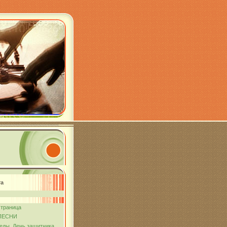
та
страница
ПЕСНИ
еды. День защитника