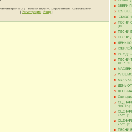
СЕМЬЯ.
ЗВЕРИ.
омментарии могут только зарегистрированные пользователи.
КОЛЫБЕ
[
Регистрация
|
Вход
]
.СКАЗО
ПЕСНИ 
[19]
ПЕСНИ 
ПЕСНИ 
ДЕНЬ К
ЮБИЛЕЙ
РОЖДЕС
ПЕСНИ-
ХОРЕОГ
МАСЛЕН
ФЛЕШМ
МУЗЫКА
ДЕНЬ О
ДЕНЬ М
Сценарии
СЦЕНАР
ЧАСТЬ
[1
СЦЕНАР
часть
[1]
СЦЕНАР
часть
[2]
ПЕСНИ 