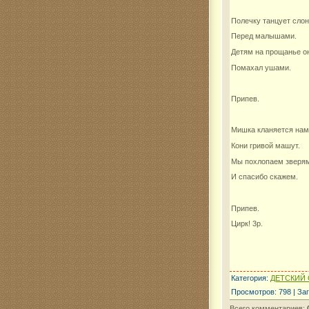
Полечку танцует слон
Перед малышами.
Детям на прощанье о
Помахал ушами.
Припев.
Мишка кланяется нам
Кони гривой машут.
Мы похлопаем зверя
И спасибо скажем.
Припев.
Цирк! 3р.
Категория
:
ДЕТСКИЙ 
Просмотров
:
798
|
Заг
Всего комментариев
: