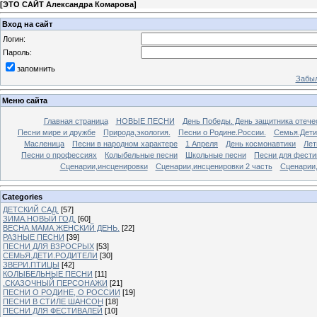
[
ЭТО САЙТ Александра Комарова
]
Вход на сайт
Логин:
Пароль:
запомнить
Забыл
Меню сайта
Главная страница
НОВЫЕ ПЕСНИ
День Победы. День защитника отече
Песни мире и дружбе
Природа,экология.
Песни о Родине.России.
Семья.Дети
Масленица
Песни в народном характере
1 Апреля
День космонавтики
Лет
Песни о профессиях
Колыбельные песни
Школьные песни
Песни для фести
Сценарии,инсценировки
Сценарии,инсценировки 2 часть
Сценарии,
Categories
ДЕТСКИЙ САД.
[57]
ЗИМА.НОВЫЙ ГОД.
[60]
ВЕСНА.МАМА.ЖЕНСКИЙ ДЕНЬ.
[22]
РАЗНЫЕ ПЕСНИ
[39]
ПЕСНИ ДЛЯ ВЗРОСРЫХ
[53]
СЕМЬЯ.ДЕТИ.РОДИТЕЛИ
[30]
ЗВЕРИ.ПТИЦЫ
[42]
КОЛЫБЕЛЬНЫЕ ПЕСНИ
[11]
.СКАЗОЧНЫЙ ПЕРСОНАЖИ
[21]
ПЕСНИ О РОДИНЕ, О РОССИИ
[19]
ПЕСНИ В СТИЛЕ ШАНСОН
[18]
ПЕСНИ ДЛЯ ФЕСТИВАЛЕЙ
[10]