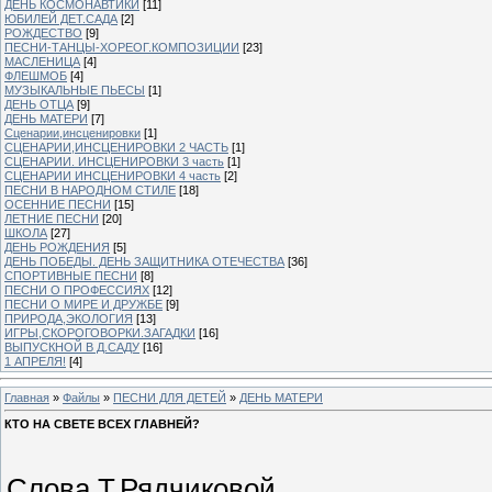
ДЕНЬ КОСМОНАВТИКИ
[11]
ЮБИЛЕЙ ДЕТ.САДА
[2]
РОЖДЕСТВО
[9]
ПЕСНИ-ТАНЦЫ-ХОРЕОГ.КОМПОЗИЦИИ
[23]
МАСЛЕНИЦА
[4]
ФЛЕШМОБ
[4]
МУЗЫКАЛЬНЫЕ ПЬЕСЫ
[1]
ДЕНЬ ОТЦА
[9]
ДЕНЬ МАТЕРИ
[7]
Сценарии,инсценировки
[1]
СЦЕНАРИИ,ИНСЦЕНИРОВКИ 2 ЧАСТЬ
[1]
СЦЕНАРИИ. ИНСЦЕНИРОВКИ 3 часть
[1]
СЦЕНАРИИ ИНСЦЕНИРОВКИ 4 часть
[2]
ПЕСНИ В НАРОДНОМ СТИЛЕ
[18]
ОСЕННИЕ ПЕСНИ
[15]
ЛЕТНИЕ ПЕСНИ
[20]
ШКОЛА
[27]
ДЕНЬ РОЖДЕНИЯ
[5]
ДЕНЬ ПОБЕДЫ. ДЕНЬ ЗАЩИТНИКА ОТЕЧЕСТВА
[36]
СПОРТИВНЫЕ ПЕСНИ
[8]
ПЕСНИ О ПРОФЕССИЯХ
[12]
ПЕСНИ О МИРЕ И ДРУЖБЕ
[9]
ПРИРОДА,ЭКОЛОГИЯ
[13]
ИГРЫ,СКОРОГОВОРКИ.ЗАГАДКИ
[16]
ВЫПУСКНОЙ В Д.САДУ
[16]
1 АПРЕЛЯ!
[4]
Главная
»
Файлы
»
ПЕСНИ ДЛЯ ДЕТЕЙ
»
ДЕНЬ МАТЕРИ
КТО НА СВЕТЕ ВСЕХ ГЛАВНЕЙ?
Слова Т.Рядчиковой