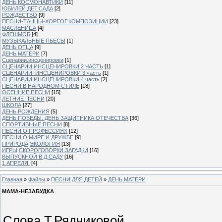
ДЕНЬ КОСМОНАВТИКИ
[11]
ЮБИЛЕЙ ДЕТ.САДА
[2]
РОЖДЕСТВО
[9]
ПЕСНИ-ТАНЦЫ-ХОРЕОГ.КОМПОЗИЦИИ
[23]
МАСЛЕНИЦА
[4]
ФЛЕШМОБ
[4]
МУЗЫКАЛЬНЫЕ ПЬЕСЫ
[1]
ДЕНЬ ОТЦА
[9]
ДЕНЬ МАТЕРИ
[7]
Сценарии,инсценировки
[1]
СЦЕНАРИИ,ИНСЦЕНИРОВКИ 2 ЧАСТЬ
[1]
СЦЕНАРИИ. ИНСЦЕНИРОВКИ 3 часть
[1]
СЦЕНАРИИ ИНСЦЕНИРОВКИ 4 часть
[2]
ПЕСНИ В НАРОДНОМ СТИЛЕ
[18]
ОСЕННИЕ ПЕСНИ
[15]
ЛЕТНИЕ ПЕСНИ
[20]
ШКОЛА
[27]
ДЕНЬ РОЖДЕНИЯ
[5]
ДЕНЬ ПОБЕДЫ. ДЕНЬ ЗАЩИТНИКА ОТЕЧЕСТВА
[36]
СПОРТИВНЫЕ ПЕСНИ
[8]
ПЕСНИ О ПРОФЕССИЯХ
[12]
ПЕСНИ О МИРЕ И ДРУЖБЕ
[9]
ПРИРОДА,ЭКОЛОГИЯ
[13]
ИГРЫ,СКОРОГОВОРКИ.ЗАГАДКИ
[16]
ВЫПУСКНОЙ В Д.САДУ
[16]
1 АПРЕЛЯ!
[4]
Главная
»
Файлы
»
ПЕСНИ ДЛЯ ДЕТЕЙ
»
ДЕНЬ МАТЕРИ
МАМА-НЕЗАБУДКА
Слова Т.Рядчиковой