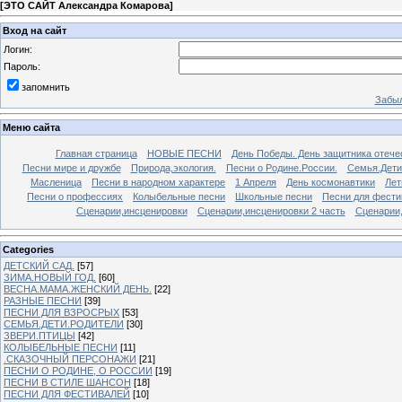
[
ЭТО САЙТ Александра Комарова
]
Вход на сайт
Логин:
Пароль:
запомнить
Забыл
Меню сайта
Главная страница
НОВЫЕ ПЕСНИ
День Победы. День защитника отече
Песни мире и дружбе
Природа,экология.
Песни о Родине.России.
Семья.Дети
Масленица
Песни в народном характере
1 Апреля
День космонавтики
Лет
Песни о профессиях
Колыбельные песни
Школьные песни
Песни для фести
Сценарии,инсценировки
Сценарии,инсценировки 2 часть
Сценарии,
Categories
ДЕТСКИЙ САД.
[57]
ЗИМА.НОВЫЙ ГОД.
[60]
ВЕСНА.МАМА.ЖЕНСКИЙ ДЕНЬ.
[22]
РАЗНЫЕ ПЕСНИ
[39]
ПЕСНИ ДЛЯ ВЗРОСРЫХ
[53]
СЕМЬЯ.ДЕТИ.РОДИТЕЛИ
[30]
ЗВЕРИ.ПТИЦЫ
[42]
КОЛЫБЕЛЬНЫЕ ПЕСНИ
[11]
.СКАЗОЧНЫЙ ПЕРСОНАЖИ
[21]
ПЕСНИ О РОДИНЕ, О РОССИИ
[19]
ПЕСНИ В СТИЛЕ ШАНСОН
[18]
ПЕСНИ ДЛЯ ФЕСТИВАЛЕЙ
[10]