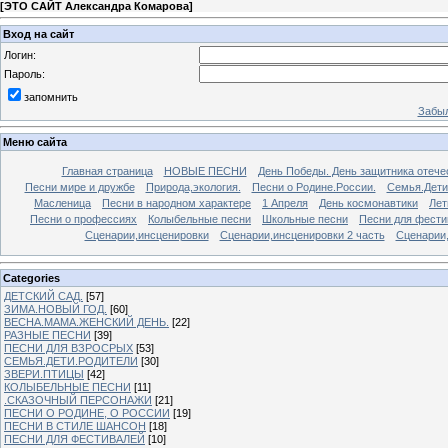
[
ЭТО САЙТ Александра Комарова
]
Вход на сайт
Логин:
Пароль:
запомнить
Забыл
Меню сайта
Главная страница
НОВЫЕ ПЕСНИ
День Победы. День защитника отече
Песни мире и дружбе
Природа,экология.
Песни о Родине.России.
Семья.Дети
Масленица
Песни в народном характере
1 Апреля
День космонавтики
Лет
Песни о профессиях
Колыбельные песни
Школьные песни
Песни для фести
Сценарии,инсценировки
Сценарии,инсценировки 2 часть
Сценарии,
Categories
ДЕТСКИЙ САД.
[57]
ЗИМА.НОВЫЙ ГОД.
[60]
ВЕСНА.МАМА.ЖЕНСКИЙ ДЕНЬ.
[22]
РАЗНЫЕ ПЕСНИ
[39]
ПЕСНИ ДЛЯ ВЗРОСРЫХ
[53]
СЕМЬЯ.ДЕТИ.РОДИТЕЛИ
[30]
ЗВЕРИ.ПТИЦЫ
[42]
КОЛЫБЕЛЬНЫЕ ПЕСНИ
[11]
.СКАЗОЧНЫЙ ПЕРСОНАЖИ
[21]
ПЕСНИ О РОДИНЕ, О РОССИИ
[19]
ПЕСНИ В СТИЛЕ ШАНСОН
[18]
ПЕСНИ ДЛЯ ФЕСТИВАЛЕЙ
[10]