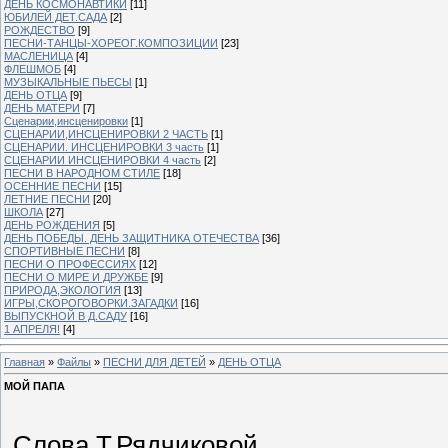
ДЕНЬ КОСМОНАВТИКИ
[11]
ЮБИЛЕЙ ДЕТ.САДА
[2]
РОЖДЕСТВО
[9]
ПЕСНИ-ТАНЦЫ-ХОРЕОГ.КОМПОЗИЦИИ
[23]
МАСЛЕНИЦА
[4]
ФЛЕШМОБ
[4]
МУЗЫКАЛЬНЫЕ ПЬЕСЫ
[1]
ДЕНЬ ОТЦА
[9]
ДЕНЬ МАТЕРИ
[7]
Сценарии,инсценировки
[1]
СЦЕНАРИИ,ИНСЦЕНИРОВКИ 2 ЧАСТЬ
[1]
СЦЕНАРИИ. ИНСЦЕНИРОВКИ 3 часть
[1]
СЦЕНАРИИ ИНСЦЕНИРОВКИ 4 часть
[2]
ПЕСНИ В НАРОДНОМ СТИЛЕ
[18]
ОСЕННИЕ ПЕСНИ
[15]
ЛЕТНИЕ ПЕСНИ
[20]
ШКОЛА
[27]
ДЕНЬ РОЖДЕНИЯ
[5]
ДЕНЬ ПОБЕДЫ. ДЕНЬ ЗАЩИТНИКА ОТЕЧЕСТВА
[36]
СПОРТИВНЫЕ ПЕСНИ
[8]
ПЕСНИ О ПРОФЕССИЯХ
[12]
ПЕСНИ О МИРЕ И ДРУЖБЕ
[9]
ПРИРОДА,ЭКОЛОГИЯ
[13]
ИГРЫ,СКОРОГОВОРКИ.ЗАГАДКИ
[16]
ВЫПУСКНОЙ В Д.САДУ
[16]
1 АПРЕЛЯ!
[4]
Главная
»
Файлы
»
ПЕСНИ ДЛЯ ДЕТЕЙ
»
ДЕНЬ ОТЦА
МОЙ ПАПА
Слова Т.Рядчиковой