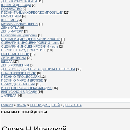
ДЕНЬ КОСМОНАВТИКИ
[11]
ЮБИЛЕЙ ДЕТ.САДА
[2]
РОЖДЕСТВО
[9]
ПЕСНИ-ТАНЦЫ-ХОРЕОГ.КОМПОЗИЦИИ
[23]
МАСЛЕНИЦА
[4]
ФЛЕШМОБ
[4]
МУЗЫКАЛЬНЫЕ ПЬЕСЫ
[1]
ДЕНЬ ОТЦА
[9]
ДЕНЬ МАТЕРИ
[7]
Сценарии,инсценировки
[1]
СЦЕНАРИИ,ИНСЦЕНИРОВКИ 2 ЧАСТЬ
[1]
СЦЕНАРИИ. ИНСЦЕНИРОВКИ 3 часть
[1]
СЦЕНАРИИ ИНСЦЕНИРОВКИ 4 часть
[2]
ПЕСНИ В НАРОДНОМ СТИЛЕ
[18]
ОСЕННИЕ ПЕСНИ
[15]
ЛЕТНИЕ ПЕСНИ
[20]
ШКОЛА
[27]
ДЕНЬ РОЖДЕНИЯ
[5]
ДЕНЬ ПОБЕДЫ. ДЕНЬ ЗАЩИТНИКА ОТЕЧЕСТВА
[36]
СПОРТИВНЫЕ ПЕСНИ
[8]
ПЕСНИ О ПРОФЕССИЯХ
[12]
ПЕСНИ О МИРЕ И ДРУЖБЕ
[9]
ПРИРОДА,ЭКОЛОГИЯ
[13]
ИГРЫ,СКОРОГОВОРКИ.ЗАГАДКИ
[16]
ВЫПУСКНОЙ В Д.САДУ
[16]
1 АПРЕЛЯ!
[4]
Главная
»
Файлы
»
ПЕСНИ ДЛЯ ДЕТЕЙ
»
ДЕНЬ ОТЦА
ПАПА,МЫ С ТОБОЙ ДРУЗЬЯ
Слова Н.Ипатовой