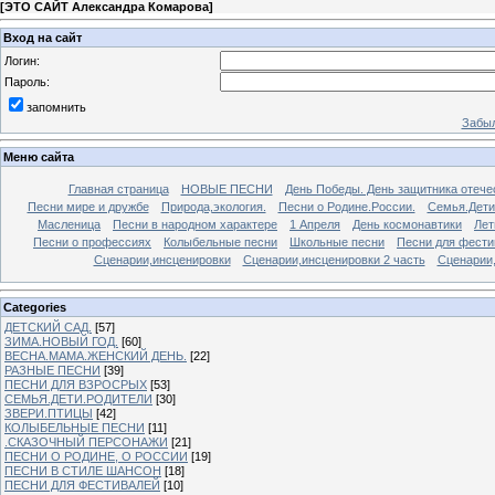
[
ЭТО САЙТ Александра Комарова
]
Вход на сайт
Логин:
Пароль:
запомнить
Забыл
Меню сайта
Главная страница
НОВЫЕ ПЕСНИ
День Победы. День защитника отече
Песни мире и дружбе
Природа,экология.
Песни о Родине.России.
Семья.Дети
Масленица
Песни в народном характере
1 Апреля
День космонавтики
Лет
Песни о профессиях
Колыбельные песни
Школьные песни
Песни для фести
Сценарии,инсценировки
Сценарии,инсценировки 2 часть
Сценарии,
Categories
ДЕТСКИЙ САД.
[57]
ЗИМА.НОВЫЙ ГОД.
[60]
ВЕСНА.МАМА.ЖЕНСКИЙ ДЕНЬ.
[22]
РАЗНЫЕ ПЕСНИ
[39]
ПЕСНИ ДЛЯ ВЗРОСРЫХ
[53]
СЕМЬЯ.ДЕТИ.РОДИТЕЛИ
[30]
ЗВЕРИ.ПТИЦЫ
[42]
КОЛЫБЕЛЬНЫЕ ПЕСНИ
[11]
.СКАЗОЧНЫЙ ПЕРСОНАЖИ
[21]
ПЕСНИ О РОДИНЕ, О РОССИИ
[19]
ПЕСНИ В СТИЛЕ ШАНСОН
[18]
ПЕСНИ ДЛЯ ФЕСТИВАЛЕЙ
[10]