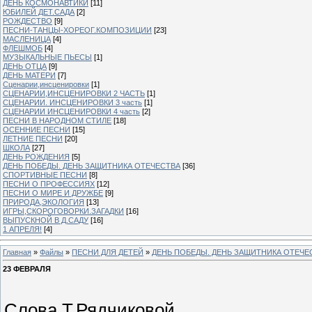
ДЕНЬ КОСМОНАВТИКИ
[11]
ЮБИЛЕЙ ДЕТ.САДА
[2]
РОЖДЕСТВО
[9]
ПЕСНИ-ТАНЦЫ-ХОРЕОГ.КОМПОЗИЦИИ
[23]
МАСЛЕНИЦА
[4]
ФЛЕШМОБ
[4]
МУЗЫКАЛЬНЫЕ ПЬЕСЫ
[1]
ДЕНЬ ОТЦА
[9]
ДЕНЬ МАТЕРИ
[7]
Сценарии,инсценировки
[1]
СЦЕНАРИИ,ИНСЦЕНИРОВКИ 2 ЧАСТЬ
[1]
СЦЕНАРИИ. ИНСЦЕНИРОВКИ 3 часть
[1]
СЦЕНАРИИ ИНСЦЕНИРОВКИ 4 часть
[2]
ПЕСНИ В НАРОДНОМ СТИЛЕ
[18]
ОСЕННИЕ ПЕСНИ
[15]
ЛЕТНИЕ ПЕСНИ
[20]
ШКОЛА
[27]
ДЕНЬ РОЖДЕНИЯ
[5]
ДЕНЬ ПОБЕДЫ. ДЕНЬ ЗАЩИТНИКА ОТЕЧЕСТВА
[36]
СПОРТИВНЫЕ ПЕСНИ
[8]
ПЕСНИ О ПРОФЕССИЯХ
[12]
ПЕСНИ О МИРЕ И ДРУЖБЕ
[9]
ПРИРОДА,ЭКОЛОГИЯ
[13]
ИГРЫ,СКОРОГОВОРКИ.ЗАГАДКИ
[16]
ВЫПУСКНОЙ В Д.САДУ
[16]
1 АПРЕЛЯ!
[4]
Главная
»
Файлы
»
ПЕСНИ ДЛЯ ДЕТЕЙ
»
ДЕНЬ ПОБЕДЫ. ДЕНЬ ЗАЩИТНИКА ОТЕЧЕ
23 ФЕВРАЛЯ
Слова Т.Рядчиковой