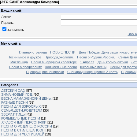
[
ЭТО САЙТ Александра Комарова
]
Вход на сайт
Логин:
Пароль:
запомнить
Забыл
Меню сайта
Главная страница
НОВЫЕ ПЕСНИ
День Победы. День защитника отече
Песни мире и дружбе
Природа,экология.
Песни о Родине.России.
Семья.Дети
Масленица
Песни в народном характере
1 Апреля
День космонавтики
Лет
Песни о профессиях
Колыбельные песни
Школьные песни
Песни для фести
Сценарии,инсценировки
Сценарии,инсценировки 2 часть
Сценарии,
Categories
ДЕТСКИЙ САД.
[57]
ЗИМА.НОВЫЙ ГОД.
[60]
ВЕСНА.МАМА.ЖЕНСКИЙ ДЕНЬ.
[22]
РАЗНЫЕ ПЕСНИ
[39]
ПЕСНИ ДЛЯ ВЗРОСРЫХ
[53]
СЕМЬЯ.ДЕТИ.РОДИТЕЛИ
[30]
ЗВЕРИ.ПТИЦЫ
[42]
КОЛЫБЕЛЬНЫЕ ПЕСНИ
[11]
.СКАЗОЧНЫЙ ПЕРСОНАЖИ
[21]
ПЕСНИ О РОДИНЕ, О РОССИИ
[19]
ПЕСНИ В СТИЛЕ ШАНСОН
[18]
ПЕСНИ ДЛЯ ФЕСТИВАЛЕЙ
[10]