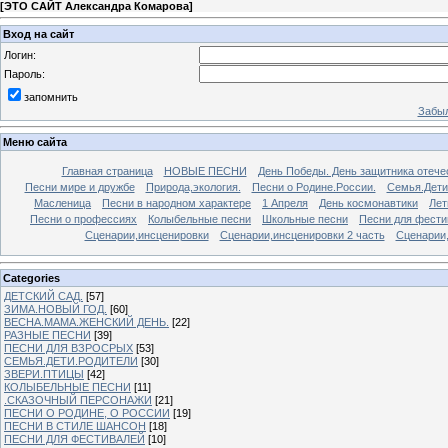
[
ЭТО САЙТ Александра Комарова
]
Вход на сайт
Логин:
Пароль:
запомнить
Забыл
Меню сайта
Главная страница
НОВЫЕ ПЕСНИ
День Победы. День защитника отече
Песни мире и дружбе
Природа,экология.
Песни о Родине.России.
Семья.Дети
Масленица
Песни в народном характере
1 Апреля
День космонавтики
Лет
Песни о профессиях
Колыбельные песни
Школьные песни
Песни для фести
Сценарии,инсценировки
Сценарии,инсценировки 2 часть
Сценарии,
Categories
ДЕТСКИЙ САД.
[57]
ЗИМА.НОВЫЙ ГОД.
[60]
ВЕСНА.МАМА.ЖЕНСКИЙ ДЕНЬ.
[22]
РАЗНЫЕ ПЕСНИ
[39]
ПЕСНИ ДЛЯ ВЗРОСРЫХ
[53]
СЕМЬЯ.ДЕТИ.РОДИТЕЛИ
[30]
ЗВЕРИ.ПТИЦЫ
[42]
КОЛЫБЕЛЬНЫЕ ПЕСНИ
[11]
.СКАЗОЧНЫЙ ПЕРСОНАЖИ
[21]
ПЕСНИ О РОДИНЕ, О РОССИИ
[19]
ПЕСНИ В СТИЛЕ ШАНСОН
[18]
ПЕСНИ ДЛЯ ФЕСТИВАЛЕЙ
[10]