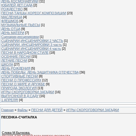
ДЕНЬ КОСМОНАВТИКИ
[11]
ЮБИЛЕЙ ДЕТ.САДА
[2]
РОЖДЕСТВО
[9]
ПЕСНИ-ТАНЦЫ-ХОРЕОГ.КОМПОЗИЦИИ
[23]
МАСЛЕНИЦА
[4]
ФЛЕШМОБ
[4]
МУЗЫКАЛЬНЫЕ ПЬЕСЫ
[1]
ДЕНЬ ОТЦА
[9]
ДЕНЬ МАТЕРИ
[7]
Сценарии,инсценировки
[1]
СЦЕНАРИИ,ИНСЦЕНИРОВКИ 2 ЧАСТЬ
[1]
СЦЕНАРИИ. ИНСЦЕНИРОВКИ 3 часть
[1]
СЦЕНАРИИ ИНСЦЕНИРОВКИ 4 часть
[2]
ПЕСНИ В НАРОДНОМ СТИЛЕ
[18]
ОСЕННИЕ ПЕСНИ
[15]
ЛЕТНИЕ ПЕСНИ
[20]
ШКОЛА
[27]
ДЕНЬ РОЖДЕНИЯ
[5]
ДЕНЬ ПОБЕДЫ. ДЕНЬ ЗАЩИТНИКА ОТЕЧЕСТВА
[36]
СПОРТИВНЫЕ ПЕСНИ
[8]
ПЕСНИ О ПРОФЕССИЯХ
[12]
ПЕСНИ О МИРЕ И ДРУЖБЕ
[9]
ПРИРОДА,ЭКОЛОГИЯ
[13]
ИГРЫ,СКОРОГОВОРКИ.ЗАГАДКИ
[16]
ВЫПУСКНОЙ В Д.САДУ
[16]
1 АПРЕЛЯ!
[4]
Главная
»
Файлы
»
ПЕСНИ ДЛЯ ДЕТЕЙ
»
ИГРЫ,СКОРОГОВОРКИ.ЗАГАДКИ
ПЕСЕНКА-СЧИТАЛКА
Слова М.Бычкова.