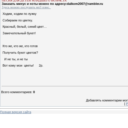
ПЕСНЯ ДЛЯ ДЕТЕЙ МЛАДШЕГО
ВОЗРАСТА
Заказать минус и ноты можно по адресу:dalkom2007@rambler.ru
Здесь можно послушать мп3 плюс.
Ходим, ходим по лужку
Собираем по цветку.
Красный, белый, синий цвет…
Замечательный букет!
Кто же, кто же, кто готов
Получить букет цветов?
И не ты, и не ты
Вот кому мои цветы! 2р.
Всего комментариев
:
0
Добавлять комментарии могу
[
Р
Полная версия сайта