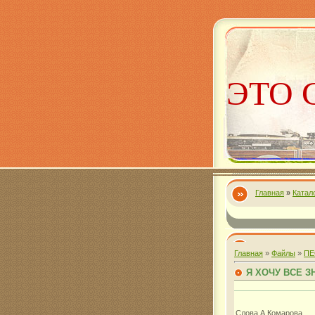
ЭТО 
Главная
»
Катал
Алекс
Главная
»
Файлы
»
ПЕ
Я ХОЧУ ВСЕ З
Слова А.Комарова