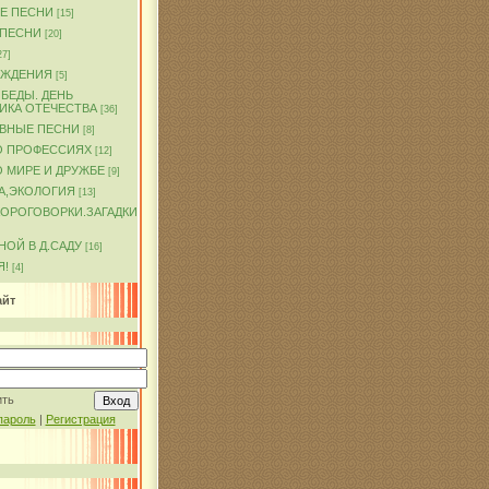
Е ПЕСНИ
[15]
 ПЕСНИ
[20]
27]
ОЖДЕНИЯ
[5]
БЕДЫ. ДЕНЬ
ИКА ОТЕЧЕСТВА
[36]
ВНЫЕ ПЕСНИ
[8]
О ПРОФЕССИЯХ
[12]
 МИРЕ И ДРУЖБЕ
[9]
А,ЭКОЛОГИЯ
[13]
КОРОГОВОРКИ.ЗАГАДКИ
ОЙ В Д.САДУ
[16]
Я!
[4]
айт
ить
пароль
|
Регистрация