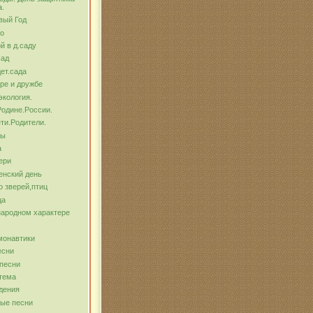
а.
вый Год
о
й в д.саду
сад
ет.сада
ре и дружбе
экология.
Родине.России.
ти.Родители.
бы
а
ери
енский день
о зверей,птиц
ца
народном характере
монавтики
есни
песни
тема
дения
ые песни