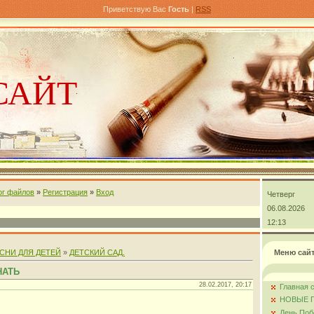
Приветствую Вас
Гость
|
RSS
САЙТ
ог файлов
»
Регистрация
»
Вход
Четверг
андра
06.08.2026
12:13
СНИ ДЛЯ ДЕТЕЙ
»
ДЕТСКИЙ САД.
Меню сай
НАТЬ
28.02.2017, 20:17
Главная 
НОВЫЕ 
День Поб