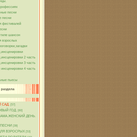
нцы.
профессиях
ные песни
е песни
я фестивалей
есни
стиле шансон
я взрослых
роговорки,загадки
,инсценировки
,инсценировки 2 часть
,инсценировки 3 часть
 инсценировки 4 часть
ьные пьесы
 раздела
 САД.
[57]
ОВЫЙ ГОД.
[60]
МАМА.ЖЕНСКИЙ ДЕНЬ.
 ПЕСНИ
[39]
ДЛЯ ВЗРОСРЫХ
[53]