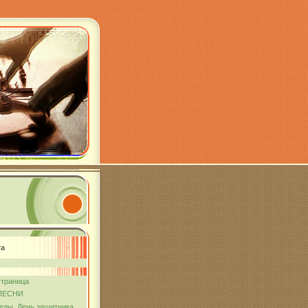
та
страница
ПЕСНИ
еды. День защитника