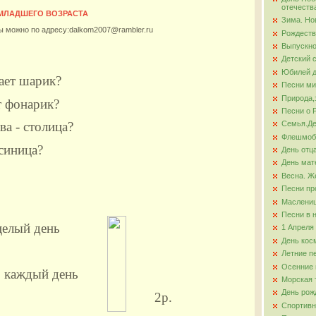
отечеств
 МЛАДШЕГО ВОЗРАСТА
Зима. Но
ова
ы можно по адресу:dalkom2007@rambler.ru
Рождеств
Выпускно
Детский 
Юбилей д
ает шарик?
Песни ми
Природа,
 фонарик?
Песни о 
а - столица?
Семья.Де
Флешмо
синица?
День отц
День мат
Весна. Ж
Песни пр
Маслени
Песни в 
целый день
1 Апреля
День кос
Летние п
Осенние 
 каждый день
Морская 
День рож
ему? 2р.
Спортивн