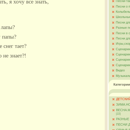
ть, я хочу все знать,
Песни-та
Песни о 
Колыбель
Школьны
Песни дл
 лапы?
Разные п
Песни в 
 папы?
Песни дл
Игры,ско
 снег тает?
Сценарии
Сценарии
 не знает?!
Сценарии
Сценарии
Видео
Музыкал
Категории
ДЕТСКИЙ
ЗИМА.Н
ВЕСНА.
[22]
РАЗНЫЕ
ПЕСНИ 