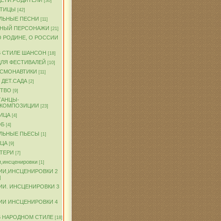
ДЕТИ.РОДИТЕЛИ
[30]
ПТИЦЫ
[42]
ЛЬНЫЕ ПЕСНИ
[11]
ЧНЫЙ ПЕРСОНАЖИ
[21]
О РОДИНЕ, О РОССИИ
В СТИЛЕ ШАНСОН
[18]
ДЛЯ ФЕСТИВАЛЕЙ
[10]
ОСМОНАВТИКИ
[11]
 ДЕТ.САДА
[2]
ТВО
[9]
ТАНЦЫ-
.КОМПОЗИЦИИ
[23]
ИЦА
[4]
ОБ
[4]
ЛЬНЫЕ ПЬЕСЫ
[1]
ТЦА
[9]
АТЕРИ
[7]
,инсценировки
[1]
ИИ,ИНСЦЕНИРОВКИ 2
]
ИИ. ИНСЦЕНИРОВКИ 3
ИИ ИНСЦЕНИРОВКИ 4
В НАРОДНОМ СТИЛЕ
[18]