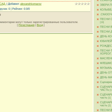
СЕМЬЯ.
САД.
|
Добавил
:
alexandrkomarov
ЗВЕРИ.
рузок
:
0
|
Рейтинг
:
0.0
/
0
КОЛЫБЕ
.СКАЗО
0
ПЕСНИ 
омментарии могут только зарегистрированные пользователи.
[19]
[
Регистрация
|
Вход
]
ПЕСНИ 
ПЕСНИ 
ДЕНЬ К
ЮБИЛЕЙ
РОЖДЕС
ПЕСНИ-
ХОРЕОГ
МАСЛЕН
ФЛЕШМ
МУЗЫКА
ДЕНЬ О
ДЕНЬ М
Сценарии
СЦЕНАР
ЧАСТЬ
[1
СЦЕНАР
часть
[1]
СЦЕНАР
часть
[2]
ПЕСНИ 