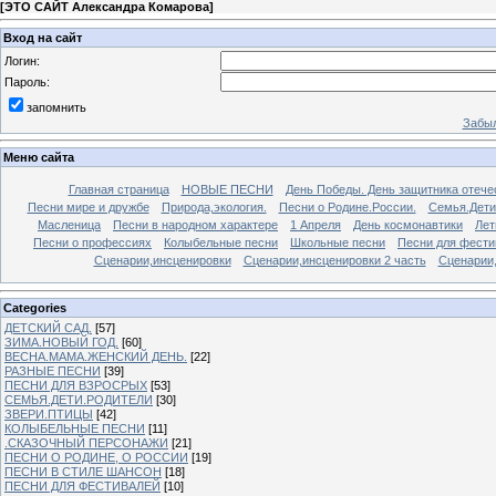
[
ЭТО САЙТ Александра Комарова
]
Вход на сайт
Логин:
Пароль:
запомнить
Забыл
Меню сайта
Главная страница
НОВЫЕ ПЕСНИ
День Победы. День защитника отече
Песни мире и дружбе
Природа,экология.
Песни о Родине.России.
Семья.Дети
Масленица
Песни в народном характере
1 Апреля
День космонавтики
Лет
Песни о профессиях
Колыбельные песни
Школьные песни
Песни для фести
Сценарии,инсценировки
Сценарии,инсценировки 2 часть
Сценарии,
Categories
ДЕТСКИЙ САД.
[57]
ЗИМА.НОВЫЙ ГОД.
[60]
ВЕСНА.МАМА.ЖЕНСКИЙ ДЕНЬ.
[22]
РАЗНЫЕ ПЕСНИ
[39]
ПЕСНИ ДЛЯ ВЗРОСРЫХ
[53]
СЕМЬЯ.ДЕТИ.РОДИТЕЛИ
[30]
ЗВЕРИ.ПТИЦЫ
[42]
КОЛЫБЕЛЬНЫЕ ПЕСНИ
[11]
.СКАЗОЧНЫЙ ПЕРСОНАЖИ
[21]
ПЕСНИ О РОДИНЕ, О РОССИИ
[19]
ПЕСНИ В СТИЛЕ ШАНСОН
[18]
ПЕСНИ ДЛЯ ФЕСТИВАЛЕЙ
[10]