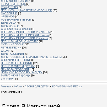
ДЕНЬ КОСМОНАВТИКИ
[11]
ЮБИЛЕЙ ДЕТ.САДА
[2]
РОЖДЕСТВО
[9]
ПЕСНИ-ТАНЦЫ-ХОРЕОГ.КОМПОЗИЦИИ
[23]
МАСЛЕНИЦА
[4]
ФЛЕШМОБ
[4]
МУЗЫКАЛЬНЫЕ ПЬЕСЫ
[1]
ДЕНЬ ОТЦА
[9]
ДЕНЬ МАТЕРИ
[7]
Сценарии,инсценировки
[1]
СЦЕНАРИИ,ИНСЦЕНИРОВКИ 2 ЧАСТЬ
[1]
СЦЕНАРИИ. ИНСЦЕНИРОВКИ 3 часть
[1]
СЦЕНАРИИ ИНСЦЕНИРОВКИ 4 часть
[2]
ПЕСНИ В НАРОДНОМ СТИЛЕ
[18]
ОСЕННИЕ ПЕСНИ
[15]
ЛЕТНИЕ ПЕСНИ
[20]
ШКОЛА
[27]
ДЕНЬ РОЖДЕНИЯ
[5]
ДЕНЬ ПОБЕДЫ. ДЕНЬ ЗАЩИТНИКА ОТЕЧЕСТВА
[36]
СПОРТИВНЫЕ ПЕСНИ
[8]
ПЕСНИ О ПРОФЕССИЯХ
[12]
ПЕСНИ О МИРЕ И ДРУЖБЕ
[9]
ПРИРОДА,ЭКОЛОГИЯ
[13]
ИГРЫ,СКОРОГОВОРКИ.ЗАГАДКИ
[16]
ВЫПУСКНОЙ В Д.САДУ
[16]
1 АПРЕЛЯ!
[4]
Главная
»
Файлы
»
ПЕСНИ ДЛЯ ДЕТЕЙ
»
КОЛЫБЕЛЬНЫЕ ПЕСНИ
КОЛЫБЕЛЬНАЯ
Слова В.Капустиной