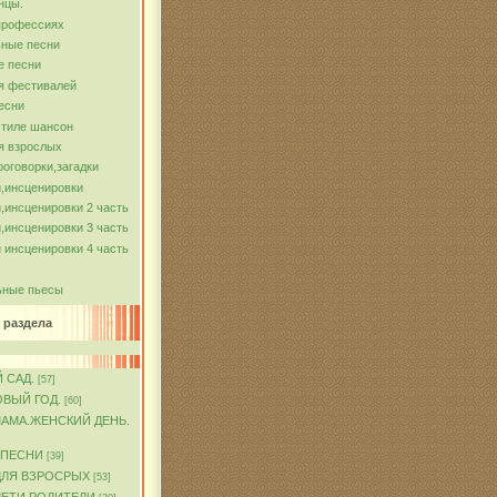
нцы.
профессиях
ные песни
е песни
я фестивалей
есни
стиле шансон
я взрослых
роговорки,загадки
,инсценировки
,инсценировки 2 часть
,инсценировки 3 часть
 инсценировки 4 часть
ьные пьесы
 раздела
 САД.
[57]
ОВЫЙ ГОД.
[60]
МАМА.ЖЕНСКИЙ ДЕНЬ.
 ПЕСНИ
[39]
ДЛЯ ВЗРОСРЫХ
[53]