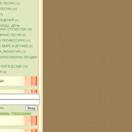
Е ПЕСНИ
[15]
 ПЕСНИ
[20]
27]
ОЖДЕНИЯ
[5]
БЕДЫ. ДЕНЬ
ИКА ОТЕЧЕСТВА
[36]
ВНЫЕ ПЕСНИ
[8]
О ПРОФЕССИЯХ
[12]
 МИРЕ И ДРУЖБЕ
[9]
А,ЭКОЛОГИЯ
[13]
КОРОГОВОРКИ.ЗАГАДКИ
ОЙ В Д.САДУ
[16]
Я!
[4]
айт
ить
пароль
|
Регистрация