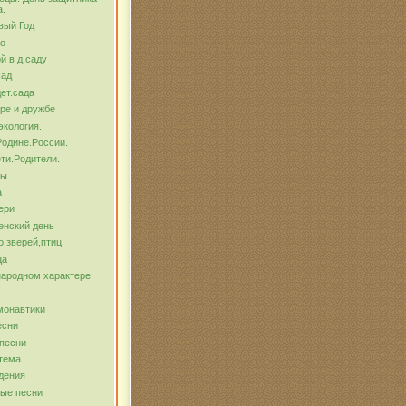
а.
вый Год
о
й в д.саду
сад
ет.сада
ре и дружбе
экология.
Родине.России.
ти.Родители.
бы
а
ери
енский день
о зверей,птиц
ца
народном характере
монавтики
есни
песни
тема
дения
ые песни