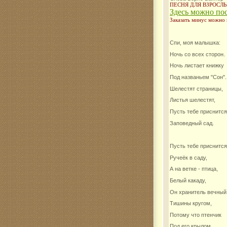
ПЕСНЯ ДЛЯ ВЗРОСЛ
Здесь можно по
Комар
Заказать минус можно
Спи, моя малышка:
Ночь со всех сторон.
Ночь листает книжку
Под названьем "Сон".
Шелестят страницы,
Листья шелестят,
Пусть тебе приснится
Заповедный сад.
Пусть тебе приснится
Ручеёк в саду,
А на ветке - птица,
Белый какаду,
Он хранитель вечный
Тишины кругом,
Потому что птенчик
Под его крылом.