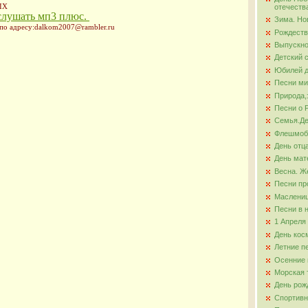
ЫХ
отечеств
слушать мп3 плюс.
Зима. Но
ова
 по адресу:dalkom2007@rambler.ru
Рождеств
Выпускно
Детский 
Юбилей д
Песни ми
Природа,
Песни о 
Семья.Де
Флешмо
День отц
День мат
Весна. Ж
Песни пр
Маслени
Песни в 
1 Апреля
День кос
Летние п
Осенние 
Морская 
День рож
Спортивн