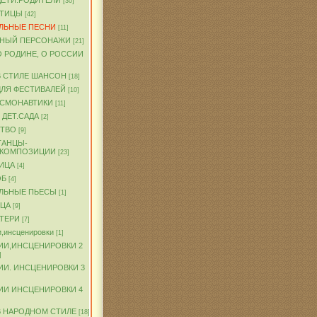
ДЕТИ.РОДИТЕЛИ
[30]
ПТИЦЫ
[42]
ЛЬНЫЕ ПЕСНИ
[11]
ЧНЫЙ ПЕРСОНАЖИ
[21]
О РОДИНЕ, О РОССИИ
В СТИЛЕ ШАНСОН
[18]
ДЛЯ ФЕСТИВАЛЕЙ
[10]
ОСМОНАВТИКИ
[11]
 ДЕТ.САДА
[2]
ТВО
[9]
ТАНЦЫ-
.КОМПОЗИЦИИ
[23]
ИЦА
[4]
ОБ
[4]
ЛЬНЫЕ ПЬЕСЫ
[1]
ТЦА
[9]
АТЕРИ
[7]
,инсценировки
[1]
ИИ,ИНСЦЕНИРОВКИ 2
]
ИИ. ИНСЦЕНИРОВКИ 3
ИИ ИНСЦЕНИРОВКИ 4
В НАРОДНОМ СТИЛЕ
[18]