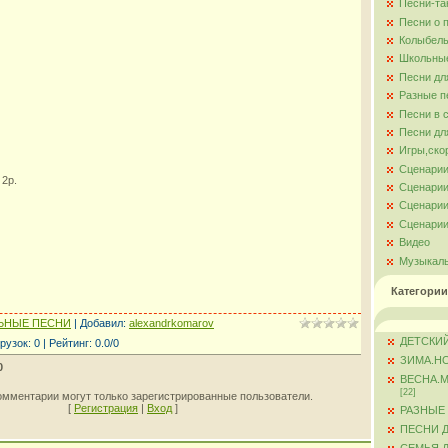
Песни-та
Песни о 
Колыбель
Школьны
Песни дл
Разные п
Песни в 
Песни дл
Игры,ско
Сценарии
 2р.
Сценарии
Сценарии
Сценарии
Видео
Музыкал
Категории
ЬНЫЕ ПЕСНИ
|
Добавил
:
alexandrkomarov
ДЕТСКИЙ
рузок
:
0
|
Рейтинг
:
0.0
/
0
ЗИМА.Н
0
ВЕСНА.
[22]
омментарии могут только зарегистрированные пользователи.
[
Регистрация
|
Вход
]
РАЗНЫЕ
ПЕСНИ 