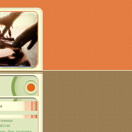
та
страница
ПЕСНИ
еды. День защитника