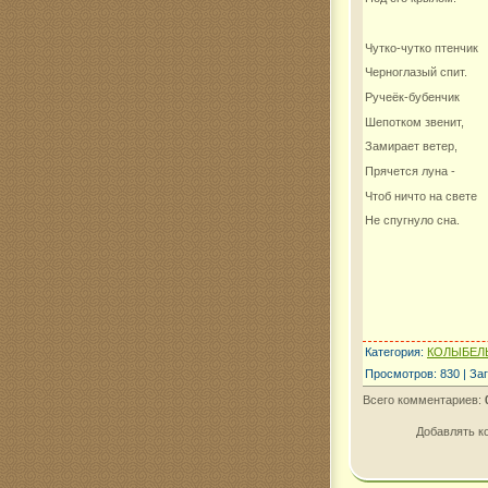
Чутко-чутко птенчик
Черноглазый спит.
Ручеёк-бубенчик
Шепотком звенит,
Замирает ветер,
Прячется луна -
Чтоб ничто на свете
Не спугнуло сна.
Категория
:
КОЛЫБЕЛ
Просмотров
:
830
|
Заг
Всего комментариев
:
Добавлять к