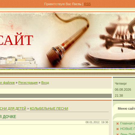
Приветствую Вас
Гость
|
RSS
САЙТ
ог файлов
»
Регистрация
»
Вход
Четверг
андра
06.08.2026
21:38
СНИ ДЛЯ ДЕТЕЙ
»
КОЛЫБЕЛЬНЫЕ ПЕСНИ
Меню сай
Я ДОЧКЕ
08.01.2012, 19:36
Главная 
НОВЫЕ 
День Поб