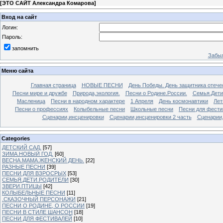
[
ЭТО САЙТ Александра Комарова
]
Вход на сайт
Логин:
Пароль:
запомнить
Забыл
Меню сайта
Главная страница
НОВЫЕ ПЕСНИ
День Победы. День защитника отече
Песни мире и дружбе
Природа,экология.
Песни о Родине.России.
Семья.Дети
Масленица
Песни в народном характере
1 Апреля
День космонавтики
Лет
Песни о профессиях
Колыбельные песни
Школьные песни
Песни для фести
Сценарии,инсценировки
Сценарии,инсценировки 2 часть
Сценарии,
Categories
ДЕТСКИЙ САД.
[57]
ЗИМА.НОВЫЙ ГОД.
[60]
ВЕСНА.МАМА.ЖЕНСКИЙ ДЕНЬ.
[22]
РАЗНЫЕ ПЕСНИ
[39]
ПЕСНИ ДЛЯ ВЗРОСРЫХ
[53]
СЕМЬЯ.ДЕТИ.РОДИТЕЛИ
[30]
ЗВЕРИ.ПТИЦЫ
[42]
КОЛЫБЕЛЬНЫЕ ПЕСНИ
[11]
.СКАЗОЧНЫЙ ПЕРСОНАЖИ
[21]
ПЕСНИ О РОДИНЕ, О РОССИИ
[19]
ПЕСНИ В СТИЛЕ ШАНСОН
[18]
ПЕСНИ ДЛЯ ФЕСТИВАЛЕЙ
[10]