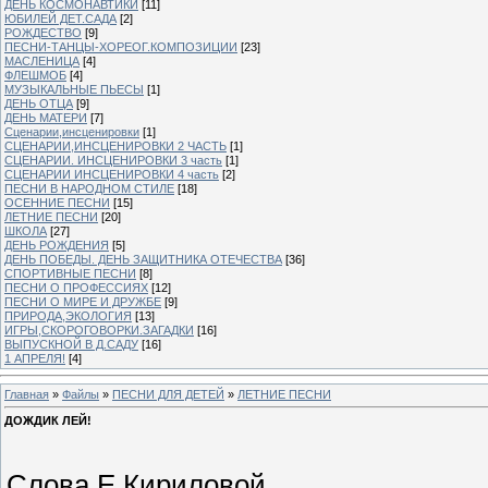
ДЕНЬ КОСМОНАВТИКИ
[11]
ЮБИЛЕЙ ДЕТ.САДА
[2]
РОЖДЕСТВО
[9]
ПЕСНИ-ТАНЦЫ-ХОРЕОГ.КОМПОЗИЦИИ
[23]
МАСЛЕНИЦА
[4]
ФЛЕШМОБ
[4]
МУЗЫКАЛЬНЫЕ ПЬЕСЫ
[1]
ДЕНЬ ОТЦА
[9]
ДЕНЬ МАТЕРИ
[7]
Сценарии,инсценировки
[1]
СЦЕНАРИИ,ИНСЦЕНИРОВКИ 2 ЧАСТЬ
[1]
СЦЕНАРИИ. ИНСЦЕНИРОВКИ 3 часть
[1]
СЦЕНАРИИ ИНСЦЕНИРОВКИ 4 часть
[2]
ПЕСНИ В НАРОДНОМ СТИЛЕ
[18]
ОСЕННИЕ ПЕСНИ
[15]
ЛЕТНИЕ ПЕСНИ
[20]
ШКОЛА
[27]
ДЕНЬ РОЖДЕНИЯ
[5]
ДЕНЬ ПОБЕДЫ. ДЕНЬ ЗАЩИТНИКА ОТЕЧЕСТВА
[36]
СПОРТИВНЫЕ ПЕСНИ
[8]
ПЕСНИ О ПРОФЕССИЯХ
[12]
ПЕСНИ О МИРЕ И ДРУЖБЕ
[9]
ПРИРОДА,ЭКОЛОГИЯ
[13]
ИГРЫ,СКОРОГОВОРКИ.ЗАГАДКИ
[16]
ВЫПУСКНОЙ В Д.САДУ
[16]
1 АПРЕЛЯ!
[4]
Главная
»
Файлы
»
ПЕСНИ ДЛЯ ДЕТЕЙ
»
ЛЕТНИЕ ПЕСНИ
ДОЖДИК ЛЕЙ!
Слова Е.Кириловой