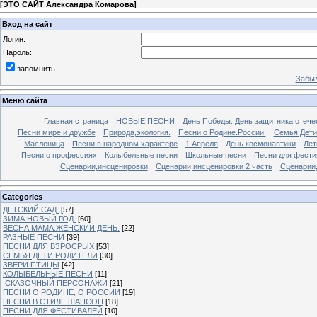
[
ЭТО САЙТ Александра Комарова
]
Вход на сайт
Логин:
Пароль:
запомнить
Забыл
Меню сайта
Главная страница
НОВЫЕ ПЕСНИ
День Победы. День защитника отече
Песни мире и дружбе
Природа,экология.
Песни о Родине.России.
Семья.Дети
Масленица
Песни в народном характере
1 Апреля
День космонавтики
Лет
Песни о профессиях
Колыбельные песни
Школьные песни
Песни для фести
Сценарии,инсценировки
Сценарии,инсценировки 2 часть
Сценарии,
Categories
ДЕТСКИЙ САД.
[57]
ЗИМА.НОВЫЙ ГОД.
[60]
ВЕСНА.МАМА.ЖЕНСКИЙ ДЕНЬ.
[22]
РАЗНЫЕ ПЕСНИ
[39]
ПЕСНИ ДЛЯ ВЗРОСРЫХ
[53]
СЕМЬЯ.ДЕТИ.РОДИТЕЛИ
[30]
ЗВЕРИ.ПТИЦЫ
[42]
КОЛЫБЕЛЬНЫЕ ПЕСНИ
[11]
.СКАЗОЧНЫЙ ПЕРСОНАЖИ
[21]
ПЕСНИ О РОДИНЕ, О РОССИИ
[19]
ПЕСНИ В СТИЛЕ ШАНСОН
[18]
ПЕСНИ ДЛЯ ФЕСТИВАЛЕЙ
[10]