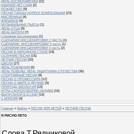
ДЕНЬ КОСМОНАВТИКИ
[11]
ЮБИЛЕЙ ДЕТ.САДА
[2]
РОЖДЕСТВО
[9]
ПЕСНИ-ТАНЦЫ-ХОРЕОГ.КОМПОЗИЦИИ
[23]
МАСЛЕНИЦА
[4]
ФЛЕШМОБ
[4]
МУЗЫКАЛЬНЫЕ ПЬЕСЫ
[1]
ДЕНЬ ОТЦА
[9]
ДЕНЬ МАТЕРИ
[7]
Сценарии,инсценировки
[1]
СЦЕНАРИИ,ИНСЦЕНИРОВКИ 2 ЧАСТЬ
[1]
СЦЕНАРИИ. ИНСЦЕНИРОВКИ 3 часть
[1]
СЦЕНАРИИ ИНСЦЕНИРОВКИ 4 часть
[2]
ПЕСНИ В НАРОДНОМ СТИЛЕ
[18]
ОСЕННИЕ ПЕСНИ
[15]
ЛЕТНИЕ ПЕСНИ
[20]
ШКОЛА
[27]
ДЕНЬ РОЖДЕНИЯ
[5]
ДЕНЬ ПОБЕДЫ. ДЕНЬ ЗАЩИТНИКА ОТЕЧЕСТВА
[36]
СПОРТИВНЫЕ ПЕСНИ
[8]
ПЕСНИ О ПРОФЕССИЯХ
[12]
ПЕСНИ О МИРЕ И ДРУЖБЕ
[9]
ПРИРОДА,ЭКОЛОГИЯ
[13]
ИГРЫ,СКОРОГОВОРКИ.ЗАГАДКИ
[16]
ВЫПУСКНОЙ В Д.САДУ
[16]
1 АПРЕЛЯ!
[4]
Главная
»
Файлы
»
ПЕСНИ ДЛЯ ДЕТЕЙ
»
ЛЕТНИЕ ПЕСНИ
Я РИСУЮ ЛЕТО
Слова Т.Рядчиковой