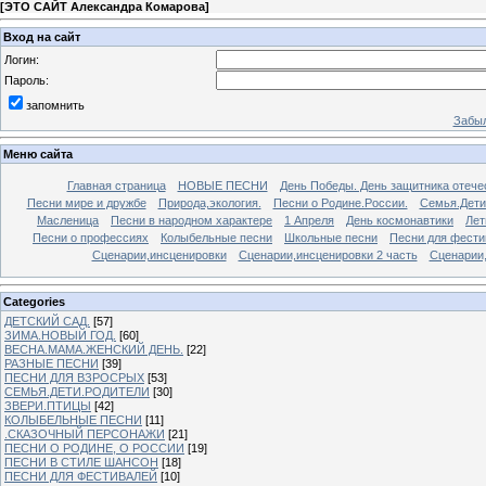
[
ЭТО САЙТ Александра Комарова
]
Вход на сайт
Логин:
Пароль:
запомнить
Забыл
Меню сайта
Главная страница
НОВЫЕ ПЕСНИ
День Победы. День защитника отече
Песни мире и дружбе
Природа,экология.
Песни о Родине.России.
Семья.Дети
Масленица
Песни в народном характере
1 Апреля
День космонавтики
Лет
Песни о профессиях
Колыбельные песни
Школьные песни
Песни для фести
Сценарии,инсценировки
Сценарии,инсценировки 2 часть
Сценарии,
Categories
ДЕТСКИЙ САД.
[57]
ЗИМА.НОВЫЙ ГОД.
[60]
ВЕСНА.МАМА.ЖЕНСКИЙ ДЕНЬ.
[22]
РАЗНЫЕ ПЕСНИ
[39]
ПЕСНИ ДЛЯ ВЗРОСРЫХ
[53]
СЕМЬЯ.ДЕТИ.РОДИТЕЛИ
[30]
ЗВЕРИ.ПТИЦЫ
[42]
КОЛЫБЕЛЬНЫЕ ПЕСНИ
[11]
.СКАЗОЧНЫЙ ПЕРСОНАЖИ
[21]
ПЕСНИ О РОДИНЕ, О РОССИИ
[19]
ПЕСНИ В СТИЛЕ ШАНСОН
[18]
ПЕСНИ ДЛЯ ФЕСТИВАЛЕЙ
[10]