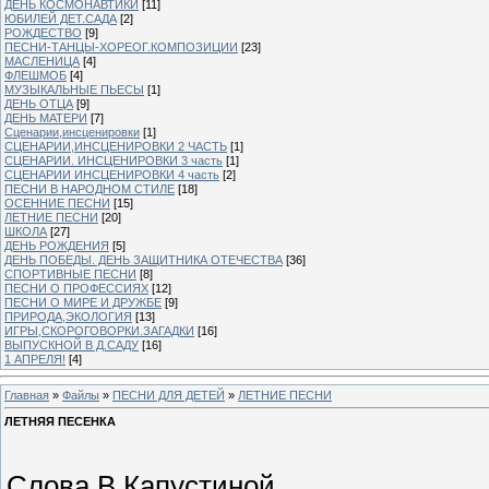
ДЕНЬ КОСМОНАВТИКИ
[11]
ЮБИЛЕЙ ДЕТ.САДА
[2]
РОЖДЕСТВО
[9]
ПЕСНИ-ТАНЦЫ-ХОРЕОГ.КОМПОЗИЦИИ
[23]
МАСЛЕНИЦА
[4]
ФЛЕШМОБ
[4]
МУЗЫКАЛЬНЫЕ ПЬЕСЫ
[1]
ДЕНЬ ОТЦА
[9]
ДЕНЬ МАТЕРИ
[7]
Сценарии,инсценировки
[1]
СЦЕНАРИИ,ИНСЦЕНИРОВКИ 2 ЧАСТЬ
[1]
СЦЕНАРИИ. ИНСЦЕНИРОВКИ 3 часть
[1]
СЦЕНАРИИ ИНСЦЕНИРОВКИ 4 часть
[2]
ПЕСНИ В НАРОДНОМ СТИЛЕ
[18]
ОСЕННИЕ ПЕСНИ
[15]
ЛЕТНИЕ ПЕСНИ
[20]
ШКОЛА
[27]
ДЕНЬ РОЖДЕНИЯ
[5]
ДЕНЬ ПОБЕДЫ. ДЕНЬ ЗАЩИТНИКА ОТЕЧЕСТВА
[36]
СПОРТИВНЫЕ ПЕСНИ
[8]
ПЕСНИ О ПРОФЕССИЯХ
[12]
ПЕСНИ О МИРЕ И ДРУЖБЕ
[9]
ПРИРОДА,ЭКОЛОГИЯ
[13]
ИГРЫ,СКОРОГОВОРКИ.ЗАГАДКИ
[16]
ВЫПУСКНОЙ В Д.САДУ
[16]
1 АПРЕЛЯ!
[4]
Главная
»
Файлы
»
ПЕСНИ ДЛЯ ДЕТЕЙ
»
ЛЕТНИЕ ПЕСНИ
ЛЕТНЯЯ ПЕСЕНКА
Слова В.Капустиной