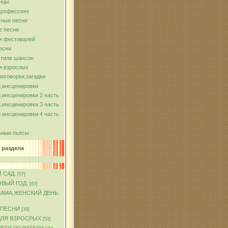
нцы.
профессиях
ные песни
е песни
я фестивалей
есни
стиле шансон
я взрослых
роговорки,загадки
,инсценировки
,инсценировки 2 часть
,инсценировки 3 часть
 инсценировки 4 часть
ьные пьесы
 раздела
 САД.
[57]
ОВЫЙ ГОД.
[60]
МАМА.ЖЕНСКИЙ ДЕНЬ.
 ПЕСНИ
[39]
ДЛЯ ВЗРОСРЫХ
[53]