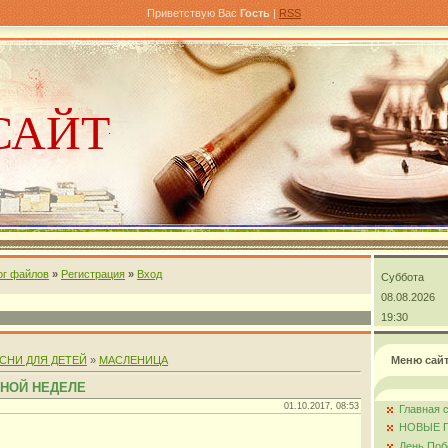
Приветствую Вас
Гость
|
RSS
САЙТ
ог файлов
»
Регистрация
»
Вход
Суббота
андра
08.08.2026
19:30
СНИ ДЛЯ ДЕТЕЙ
»
МАСЛЕНИЦА
Меню сай
ЯНОЙ НЕДЕЛЕ
01.10.2017, 08:53
Главная 
НОВЫЕ 
День Поб