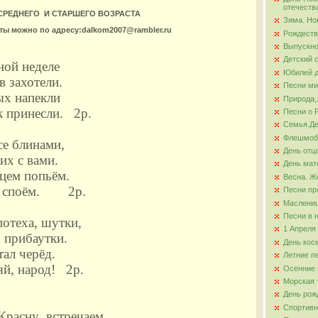
отечеств
 СРЕДНЕГО И СТАРШЕГО ВОЗРАСТА
Зима. Но
ова
оты можно по адресу:dalkom2007@rambler.ru
Рождеств
Выпускно
Детский 
ной неделе
Юбилей д
 захотели.
Песни ми
ых напекли
Природа,
к принесли. 2р.
Песни о 
Семья.Де
Флешмо
се блинами,
День отц
их с вами.
День мат
ицем попьём.
Весна. Ж
о споём. 2р.
Песни пр
Маслени
Песни в 
потеха, шутки,
1 Апреля
 прибаутки.
День кос
тал черёд.
Летние п
яй, народ! 2р.
Осенние 
Морская 
День рож
Спортивн
Красну встречаем,