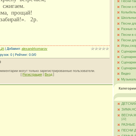
Песни-та
 сжигаем.
Песни о 
има, прощай!
Колыбель
Школьны
 забирай!». 2р.
Песни дл
Разные п
Песни в 
Песни дл
Игры,ско
ЦА
|
Добавил
:
alexandrkomarov
Сценарии
рузок
:
0
|
Рейтинг
:
0.0
/
0
Сценарии
0
Сценарии
Сценарии
омментарии могут только зарегистрированные пользователи.
Видео
[
Регистрация
|
Вход
]
Музыкал
Категории
ДЕТСКИЙ
ЗИМА.Н
ВЕСНА.
[22]
РАЗНЫЕ
ПЕСНИ 