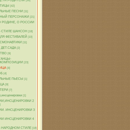
ДЕТИ.РОДИТЕЛИ
[30]
ПТИЦЫ
[42]
ЛЬНЫЕ ПЕСНИ
[11]
ЧНЫЙ ПЕРСОНАЖИ
[21]
О РОДИНЕ, О РОССИИ
В СТИЛЕ ШАНСОН
[18]
ДЛЯ ФЕСТИВАЛЕЙ
[10]
ОСМОНАВТИКИ
[11]
 ДЕТ.САДА
[2]
ТВО
[9]
ТАНЦЫ-
.КОМПОЗИЦИИ
[23]
ИЦА
[4]
ОБ
[4]
ЛЬНЫЕ ПЬЕСЫ
[1]
ТЦА
[9]
АТЕРИ
[7]
,инсценировки
[1]
ИИ,ИНСЦЕНИРОВКИ 2
]
ИИ. ИНСЦЕНИРОВКИ 3
ИИ ИНСЦЕНИРОВКИ 4
В НАРОДНОМ СТИЛЕ
[18]