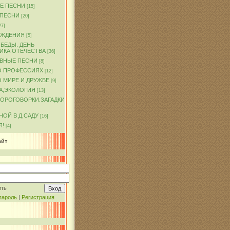
Е ПЕСНИ
[15]
 ПЕСНИ
[20]
27]
ОЖДЕНИЯ
[5]
БЕДЫ. ДЕНЬ
ИКА ОТЕЧЕСТВА
[36]
ВНЫЕ ПЕСНИ
[8]
О ПРОФЕССИЯХ
[12]
 МИРЕ И ДРУЖБЕ
[9]
А,ЭКОЛОГИЯ
[13]
КОРОГОВОРКИ.ЗАГАДКИ
ОЙ В Д.САДУ
[16]
Я!
[4]
айт
ить
пароль
|
Регистрация