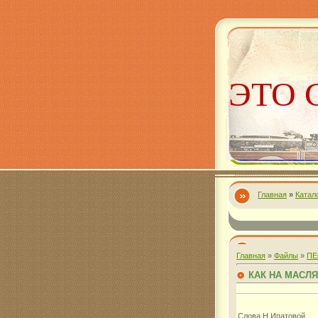
ЭТО 
Главная
»
Катал
Алекс
Главная
»
Файлы
»
ПЕ
КАК НА МАСЛ
Слова Н.Ипатовой