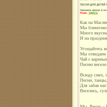
ПЕСНЯ ДЛЯ ДЕТЕЙ
Комар
Заказать минус и н
Плюс
ЗДЕСЬ
Как на Масля
Мы блиночков
Много вкусн
И на праздни
Угощайтесь в
Мы отведаем 
Чай с варень
Песню весел
Всюду смех, 
Песни, танцы,
Для забав нас
Веселись, гул
Мы Весну – 