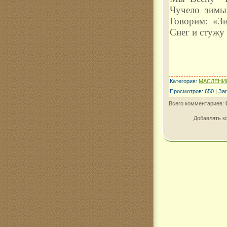
Чучело зимы
Говорим: «З
Снег и стужу
Категория
:
МАСЛЕНИ
Просмотров
:
650
|
Заг
Всего комментариев
:
Добавлять к