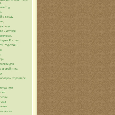
а.
вый Год
о
й в д.саду
сад
ет.сада
ре и дружбе
экология.
Родине.России.
ти.Родители.
бы
а
ери
енский день
о зверей,птиц
ца
народном характере
монавтики
есни
песни
тема
дения
ые песни