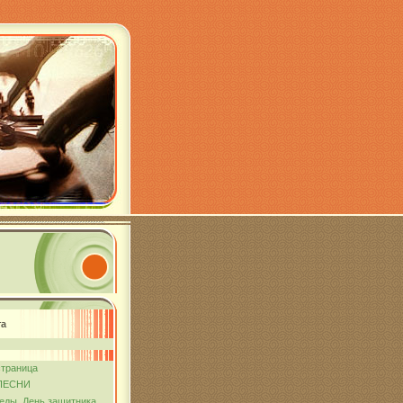
та
страница
ПЕСНИ
еды. День защитника