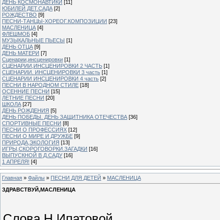
ДЕНЬ КОСМОНАВТИКИ
[11]
ЮБИЛЕЙ ДЕТ.САДА
[2]
РОЖДЕСТВО
[9]
ПЕСНИ-ТАНЦЫ-ХОРЕОГ.КОМПОЗИЦИИ
[23]
МАСЛЕНИЦА
[4]
ФЛЕШМОБ
[4]
МУЗЫКАЛЬНЫЕ ПЬЕСЫ
[1]
ДЕНЬ ОТЦА
[9]
ДЕНЬ МАТЕРИ
[7]
Сценарии,инсценировки
[1]
СЦЕНАРИИ,ИНСЦЕНИРОВКИ 2 ЧАСТЬ
[1]
СЦЕНАРИИ. ИНСЦЕНИРОВКИ 3 часть
[1]
СЦЕНАРИИ ИНСЦЕНИРОВКИ 4 часть
[2]
ПЕСНИ В НАРОДНОМ СТИЛЕ
[18]
ОСЕННИЕ ПЕСНИ
[15]
ЛЕТНИЕ ПЕСНИ
[20]
ШКОЛА
[27]
ДЕНЬ РОЖДЕНИЯ
[5]
ДЕНЬ ПОБЕДЫ. ДЕНЬ ЗАЩИТНИКА ОТЕЧЕСТВА
[36]
СПОРТИВНЫЕ ПЕСНИ
[8]
ПЕСНИ О ПРОФЕССИЯХ
[12]
ПЕСНИ О МИРЕ И ДРУЖБЕ
[9]
ПРИРОДА,ЭКОЛОГИЯ
[13]
ИГРЫ,СКОРОГОВОРКИ.ЗАГАДКИ
[16]
ВЫПУСКНОЙ В Д.САДУ
[16]
1 АПРЕЛЯ!
[4]
Главная
»
Файлы
»
ПЕСНИ ДЛЯ ДЕТЕЙ
»
МАСЛЕНИЦА
ЗДРАВСТВУЙ,МАСЛЕНИЦА
Слова Н.Ипатовой