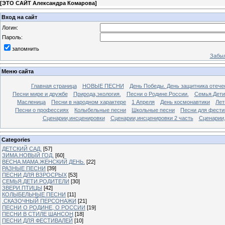
[
ЭТО САЙТ Александра Комарова
]
Вход на сайт
Логин:
Пароль:
запомнить
Забыл
Меню сайта
Главная страница
НОВЫЕ ПЕСНИ
День Победы. День защитника отече
Песни мире и дружбе
Природа,экология.
Песни о Родине.России.
Семья.Дети
Масленица
Песни в народном характере
1 Апреля
День космонавтики
Лет
Песни о профессиях
Колыбельные песни
Школьные песни
Песни для фести
Сценарии,инсценировки
Сценарии,инсценировки 2 часть
Сценарии,
Categories
ДЕТСКИЙ САД.
[57]
ЗИМА.НОВЫЙ ГОД.
[60]
ВЕСНА.МАМА.ЖЕНСКИЙ ДЕНЬ.
[22]
РАЗНЫЕ ПЕСНИ
[39]
ПЕСНИ ДЛЯ ВЗРОСРЫХ
[53]
СЕМЬЯ.ДЕТИ.РОДИТЕЛИ
[30]
ЗВЕРИ.ПТИЦЫ
[42]
КОЛЫБЕЛЬНЫЕ ПЕСНИ
[11]
.СКАЗОЧНЫЙ ПЕРСОНАЖИ
[21]
ПЕСНИ О РОДИНЕ, О РОССИИ
[19]
ПЕСНИ В СТИЛЕ ШАНСОН
[18]
ПЕСНИ ДЛЯ ФЕСТИВАЛЕЙ
[10]