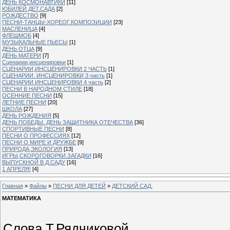
ДЕНЬ КОСМОНАВТИКИ
[11]
ЮБИЛЕЙ ДЕТ.САДА
[2]
РОЖДЕСТВО
[9]
ПЕСНИ-ТАНЦЫ-ХОРЕОГ.КОМПОЗИЦИИ
[23]
МАСЛЕНИЦА
[4]
ФЛЕШМОБ
[4]
МУЗЫКАЛЬНЫЕ ПЬЕСЫ
[1]
ДЕНЬ ОТЦА
[9]
ДЕНЬ МАТЕРИ
[7]
Сценарии,инсценировки
[1]
СЦЕНАРИИ,ИНСЦЕНИРОВКИ 2 ЧАСТЬ
[1]
СЦЕНАРИИ. ИНСЦЕНИРОВКИ 3 часть
[1]
СЦЕНАРИИ ИНСЦЕНИРОВКИ 4 часть
[2]
ПЕСНИ В НАРОДНОМ СТИЛЕ
[18]
ОСЕННИЕ ПЕСНИ
[15]
ЛЕТНИЕ ПЕСНИ
[20]
ШКОЛА
[27]
ДЕНЬ РОЖДЕНИЯ
[5]
ДЕНЬ ПОБЕДЫ. ДЕНЬ ЗАЩИТНИКА ОТЕЧЕСТВА
[36]
СПОРТИВНЫЕ ПЕСНИ
[8]
ПЕСНИ О ПРОФЕССИЯХ
[12]
ПЕСНИ О МИРЕ И ДРУЖБЕ
[9]
ПРИРОДА,ЭКОЛОГИЯ
[13]
ИГРЫ,СКОРОГОВОРКИ.ЗАГАДКИ
[16]
ВЫПУСКНОЙ В Д.САДУ
[16]
1 АПРЕЛЯ!
[4]
Главная
»
Файлы
»
ПЕСНИ ДЛЯ ДЕТЕЙ
»
ДЕТСКИЙ САД.
МАТЕМАТИКА
Слова Т.Рядчиковой