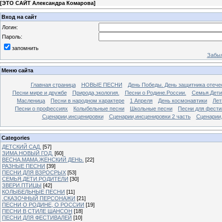
[
ЭТО САЙТ Александра Комарова
]
Вход на сайт
Логин:
Пароль:
запомнить
Забыл
Меню сайта
Главная страница
НОВЫЕ ПЕСНИ
День Победы. День защитника отече
Песни мире и дружбе
Природа,экология.
Песни о Родине.России.
Семья.Дети
Масленица
Песни в народном характере
1 Апреля
День космонавтики
Лет
Песни о профессиях
Колыбельные песни
Школьные песни
Песни для фести
Сценарии,инсценировки
Сценарии,инсценировки 2 часть
Сценарии,
Categories
ДЕТСКИЙ САД.
[57]
ЗИМА.НОВЫЙ ГОД.
[60]
ВЕСНА.МАМА.ЖЕНСКИЙ ДЕНЬ.
[22]
РАЗНЫЕ ПЕСНИ
[39]
ПЕСНИ ДЛЯ ВЗРОСРЫХ
[53]
СЕМЬЯ.ДЕТИ.РОДИТЕЛИ
[30]
ЗВЕРИ.ПТИЦЫ
[42]
КОЛЫБЕЛЬНЫЕ ПЕСНИ
[11]
.СКАЗОЧНЫЙ ПЕРСОНАЖИ
[21]
ПЕСНИ О РОДИНЕ, О РОССИИ
[19]
ПЕСНИ В СТИЛЕ ШАНСОН
[18]
ПЕСНИ ДЛЯ ФЕСТИВАЛЕЙ
[10]