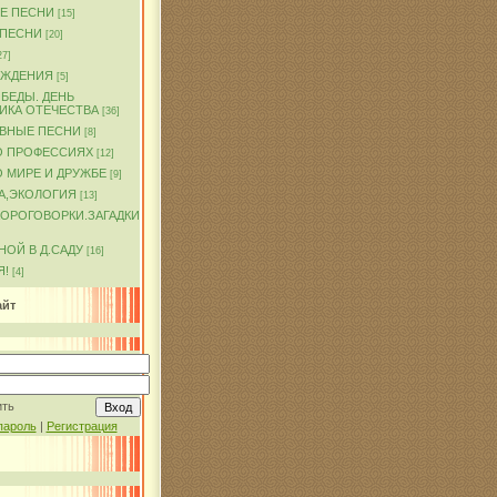
Е ПЕСНИ
[15]
 ПЕСНИ
[20]
27]
ОЖДЕНИЯ
[5]
БЕДЫ. ДЕНЬ
ИКА ОТЕЧЕСТВА
[36]
ВНЫЕ ПЕСНИ
[8]
О ПРОФЕССИЯХ
[12]
 МИРЕ И ДРУЖБЕ
[9]
А,ЭКОЛОГИЯ
[13]
КОРОГОВОРКИ.ЗАГАДКИ
ОЙ В Д.САДУ
[16]
Я!
[4]
айт
ить
пароль
|
Регистрация