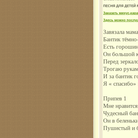
ПЕСНЯ ДЛЯ ДЕТЕЙ
Комар
Заказать минус,кар
Здесь можно послу
Завязала мам
Бантик тёмно
Есть горошин
Он большой 
Перед зеркал
Трогаю рука
И за бантик 
Я « спасибо»
Припев 1
Мне нравится
Чудесный бан
Он в беленьк
Пушистый и 