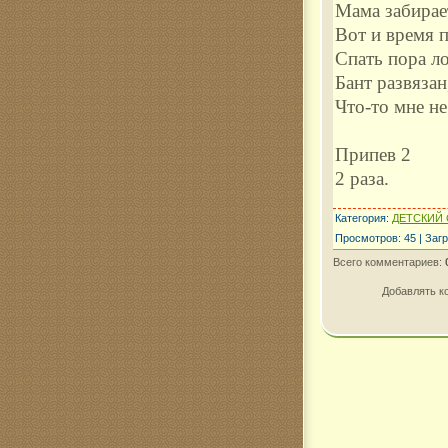
Мама забирае
Вот и время 
Спать пора л
Бант развязан
Что-то мне не
Припев 2
2 раза.
Категория
:
ДЕТСКИЙ 
Просмотров
:
45
|
Загр
Всего комментариев
:
Добавлять к