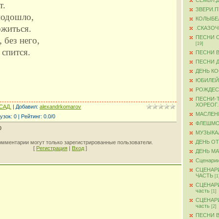
СЕМЬЯ.
т.
ЗВЕРИ.
подошло,
КОЛЫБЕ
ожиться.
.СКАЗО
ПЕСНИ 
, без него,
[19]
 спится.
ПЕСНИ 
ПЕСНИ 
ДЕНЬ К
ЮБИЛЕЙ
РОЖДЕС
ПЕСНИ-
ХОРЕОГ
САД.
|
Добавил
:
alexandrkomarov
МАСЛЕН
узок
:
0
|
Рейтинг
:
0.0
/
0
ФЛЕШМ
0
МУЗЫКА
ДЕНЬ О
омментарии могут только зарегистрированные пользователи.
[
Регистрация
|
Вход
]
ДЕНЬ М
Сценарии
СЦЕНАР
ЧАСТЬ
[1
СЦЕНАР
часть
[1]
СЦЕНАР
часть
[2]
ПЕСНИ 