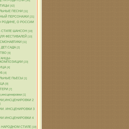
ДЕТИ.РОДИТЕЛИ
[30]
ПТИЦЫ
[42]
ЛЬНЫЕ ПЕСНИ
[11]
ЧНЫЙ ПЕРСОНАЖИ
[21]
О РОДИНЕ, О РОССИИ
В СТИЛЕ ШАНСОН
[18]
ДЛЯ ФЕСТИВАЛЕЙ
[10]
ОСМОНАВТИКИ
[11]
 ДЕТ.САДА
[2]
ТВО
[9]
ТАНЦЫ-
.КОМПОЗИЦИИ
[23]
ИЦА
[4]
ОБ
[4]
ЛЬНЫЕ ПЬЕСЫ
[1]
ТЦА
[9]
АТЕРИ
[7]
,инсценировки
[1]
ИИ,ИНСЦЕНИРОВКИ 2
]
ИИ. ИНСЦЕНИРОВКИ 3
ИИ ИНСЦЕНИРОВКИ 4
В НАРОДНОМ СТИЛЕ
[18]