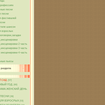
нцы.
профессиях
ные песни
е песни
я фестивалей
есни
стиле шансон
я взрослых
роговорки,загадки
,инсценировки
,инсценировки 2 часть
,инсценировки 3 часть
 инсценировки 4 часть
ьные пьесы
 раздела
 САД.
[57]
ОВЫЙ ГОД.
[60]
МАМА.ЖЕНСКИЙ ДЕНЬ.
 ПЕСНИ
[39]
ДЛЯ ВЗРОСРЫХ
[53]