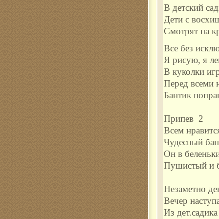
В детский са
Дети с восхи
Смотрят на к
Все без исклю
Я рисую, я л
В куколки иг
Перед всеми 
Бантик попра
Припев 2
Всем нравится
Чудесный бан
Он в беленьк
Пушистый и 
Незаметно де
Вечер наступа
Из дет.садика