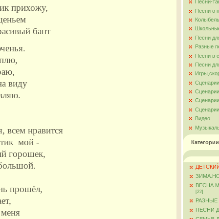
Песни-та
дик прихожу,
Песни о 
щеньем
Колыбель
Школьны
расивый бант
Песни дл
ченья.
Разные п
Песни в 
еплю,
Песни дл
раю,
Игры,ско
на виду
Сценарии
Сценарии
вляю.
Сценарии
Сценарии
Видео
Музыкал
, всем нравится
тик мой -
Категории
ий горошек,
большой.
ДЕТСКИЙ
ЗИМА.Н
ВЕСНА.
нь прошёл,
[22]
ет,
РАЗНЫЕ
ПЕСНИ 
 меня