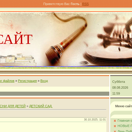
Приветствую Вас
Гость
|
RSS
САЙТ
ог файлов
»
Регистрация
»
Вход
Суббота
андра
08.08.2026
11:59
СНИ ДЛЯ ДЕТЕЙ
»
ДЕТСКИЙ САД.
Меню сай
30.10.2025, 11:01
Главная 
НОВЫЕ 
День Поб