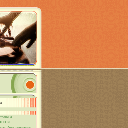
та
страница
ПЕСНИ
еды. День защитника