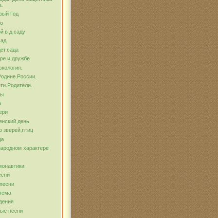
а.
вый Год
о
й в д.саду
сад
ет.сада
ре и дружбе
экология.
Родине.России.
ти.Родители.
бы
а
ери
енский день
о зверей,птиц
ца
народном характере
монавтики
есни
песни
тема
дения
ые песни