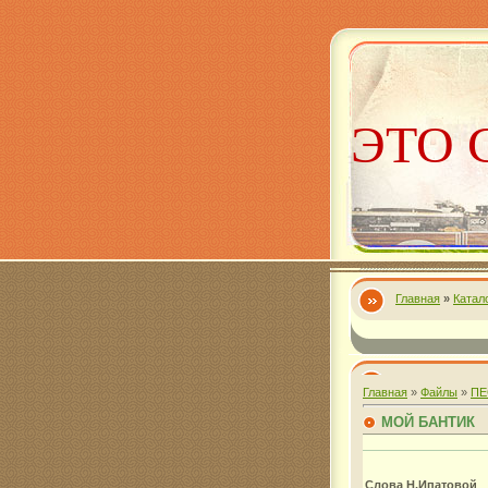
ЭТО 
Главная
»
Катал
Алекс
Главная
»
Файлы
»
ПЕ
МОЙ БАНТИК
Слова Н.Ипатовой