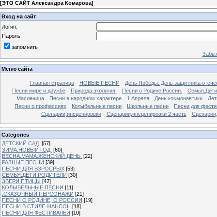
[
ЭТО САЙТ Александра Комарова
]
Вход на сайт
Логин:
Пароль:
запомнить
Забыл
Меню сайта
Главная страница
НОВЫЕ ПЕСНИ
День Победы. День защитника отече
Песни мире и дружбе
Природа,экология.
Песни о Родине.России.
Семья.Дети
Масленица
Песни в народном характере
1 Апреля
День космонавтики
Лет
Песни о профессиях
Колыбельные песни
Школьные песни
Песни для фести
Сценарии,инсценировки
Сценарии,инсценировки 2 часть
Сценарии,
Categories
ДЕТСКИЙ САД.
[57]
ЗИМА.НОВЫЙ ГОД.
[60]
ВЕСНА.МАМА.ЖЕНСКИЙ ДЕНЬ.
[22]
РАЗНЫЕ ПЕСНИ
[39]
ПЕСНИ ДЛЯ ВЗРОСРЫХ
[53]
СЕМЬЯ.ДЕТИ.РОДИТЕЛИ
[30]
ЗВЕРИ.ПТИЦЫ
[42]
КОЛЫБЕЛЬНЫЕ ПЕСНИ
[11]
.СКАЗОЧНЫЙ ПЕРСОНАЖИ
[21]
ПЕСНИ О РОДИНЕ, О РОССИИ
[19]
ПЕСНИ В СТИЛЕ ШАНСОН
[18]
ПЕСНИ ДЛЯ ФЕСТИВАЛЕЙ
[10]