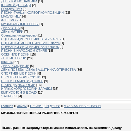
ДЕНЬ КОСМОНАВТИКИ
[11]
ЮБИЛЕЙ ДЕТ.САДА
[2]
РОЖДЕСТВО
[9]
ПЕСНИ-ТАНЦЫ-ХОРЕОГ.КОМПОЗИЦИИ
[23]
МАСЛЕНИЦА
[4]
ФЛЕШМОБ
[4]
МУЗЫКАЛЬНЫЕ ПЬЕСЫ
[1]
ДЕНЬ ОТЦА
[9]
ДЕНЬ МАТЕРИ
[7]
Сценарии,инсценировки
[1]
СЦЕНАРИИ,ИНСЦЕНИРОВКИ 2 ЧАСТЬ
[1]
СЦЕНАРИИ. ИНСЦЕНИРОВКИ 3 часть
[1]
СЦЕНАРИИ ИНСЦЕНИРОВКИ 4 часть
[2]
ПЕСНИ В НАРОДНОМ СТИЛЕ
[18]
ОСЕННИЕ ПЕСНИ
[15]
ЛЕТНИЕ ПЕСНИ
[20]
ШКОЛА
[27]
ДЕНЬ РОЖДЕНИЯ
[5]
ДЕНЬ ПОБЕДЫ. ДЕНЬ ЗАЩИТНИКА ОТЕЧЕСТВА
[36]
СПОРТИВНЫЕ ПЕСНИ
[8]
ПЕСНИ О ПРОФЕССИЯХ
[12]
ПЕСНИ О МИРЕ И ДРУЖБЕ
[9]
ПРИРОДА,ЭКОЛОГИЯ
[13]
ИГРЫ,СКОРОГОВОРКИ.ЗАГАДКИ
[16]
ВЫПУСКНОЙ В Д.САДУ
[16]
1 АПРЕЛЯ!
[4]
Главная
»
Файлы
»
ПЕСНИ ДЛЯ ДЕТЕЙ
»
МУЗЫКАЛЬНЫЕ ПЬЕСЫ
МУЗЫКАЛЬНЫЕ ПЬЕСЫ РАЗЛИЧНЫХ ЖАНРОВ
Пьесы разных жанров,которые можно использовать на занятиях в д/саду