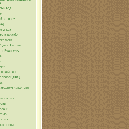
а.
вый Год
о
й в д.саду
сад
ет.сада
ре и дружбе
экология.
Родине.России.
ти.Родители.
бы
а
ери
енский день
о зверей,птиц
ца
народном характере
монавтики
есни
песни
тема
дения
ые песни