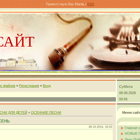
Приветствую Вас
Гость
|
RSS
САЙТ
ог файлов
»
Регистрация
»
Вход
Суббота
андра
08.08.2026
00:56
СНИ ДЛЯ ДЕТЕЙ
»
ОСЕННИЕ ПЕСНИ
Меню сай
СЕНЬ
08.10.2014, 16:03
Главная 
НОВЫЕ 
День Поб