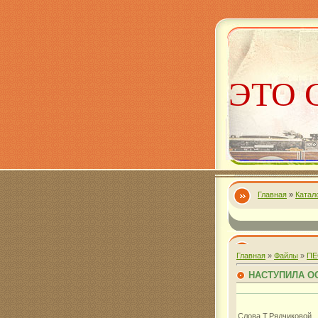
ЭТО 
Главная
»
Катал
Алекс
Главная
»
Файлы
»
ПЕ
НАСТУПИЛА О
Слова Т.Рядчиковой