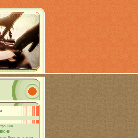
та
страница
ПЕСНИ
еды. День защитника