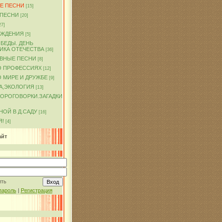
Е ПЕСНИ
[15]
 ПЕСНИ
[20]
27]
ОЖДЕНИЯ
[5]
БЕДЫ. ДЕНЬ
ИКА ОТЕЧЕСТВА
[36]
ВНЫЕ ПЕСНИ
[8]
О ПРОФЕССИЯХ
[12]
 МИРЕ И ДРУЖБЕ
[9]
А,ЭКОЛОГИЯ
[13]
КОРОГОВОРКИ.ЗАГАДКИ
ОЙ В Д.САДУ
[16]
Я!
[4]
айт
ить
пароль
|
Регистрация