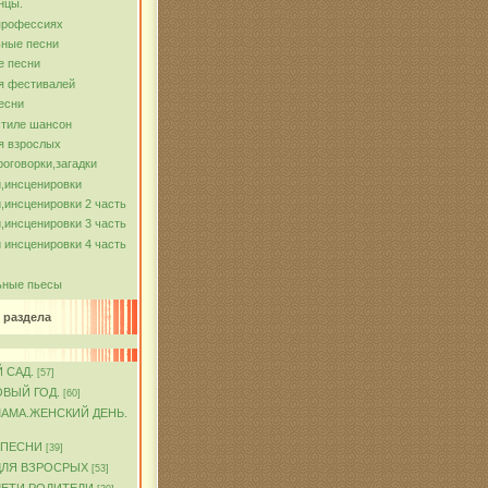
нцы.
профессиях
ные песни
е песни
я фестивалей
есни
стиле шансон
я взрослых
роговорки,загадки
,инсценировки
,инсценировки 2 часть
,инсценировки 3 часть
 инсценировки 4 часть
ьные пьесы
 раздела
 САД.
[57]
ОВЫЙ ГОД.
[60]
МАМА.ЖЕНСКИЙ ДЕНЬ.
 ПЕСНИ
[39]
ДЛЯ ВЗРОСРЫХ
[53]