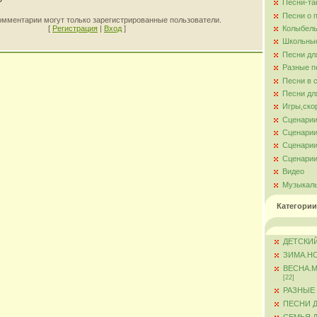
Песни-та
Песни о 
омментарии могут только зарегистрированные пользователи.
[
Регистрация
|
Вход
]
Колыбель
Школьны
Песни дл
Разные п
Песни в 
Песни дл
Игры,ско
Сценарии
Сценарии
Сценарии
Сценарии
Видео
Музыкал
Категории
ДЕТСКИЙ
ЗИМА.Н
ВЕСНА.
[22]
РАЗНЫЕ
ПЕСНИ 