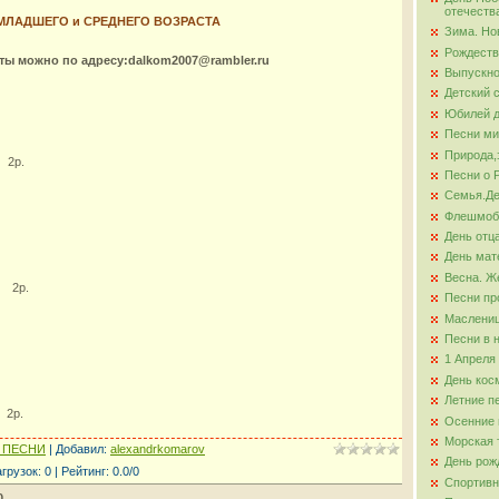
отечеств
 МЛАДШЕГО и СРЕДНЕГО ВОЗРАСТА
Зима. Но
ова
Рождеств
оты можно по адресу:dalkom2007@rambler.ru
Выпускно
Детский 
Юбилей д
Песни ми
Природа,
 2р.
Песни о 
Семья.Де
Флешмо
День отц
День мат
Весна. Ж
. 2р.
Песни пр
Маслени
Песни в 
1 Апреля
День кос
Летние п
 2р.
Осенние 
Морская 
 ПЕСНИ
|
Добавил
:
alexandrkomarov
День рож
агрузок
:
0
|
Рейтинг
:
0.0
/
0
Спортивн
0