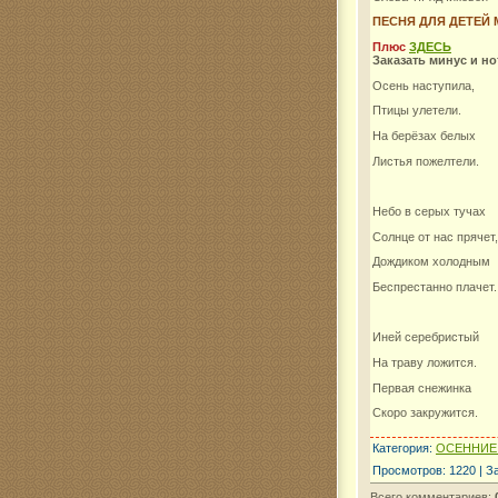
ПЕСНЯ ДЛЯ ДЕТЕЙ
Комар
Плюс
ЗДЕСЬ
Заказать минус и н
Осень наступила,
Птицы улетели.
На берёзах белых
Листья пожелтели.
Небо в серых тучах
Солнце от нас прячет,
Дождиком холодным
Беспрестанно плачет
Иней серебристый
На траву ложится.
Первая снежинка
Скоро закружится.
Категория
:
ОСЕННИЕ
Просмотров
:
1220
|
З
Всего комментариев
: