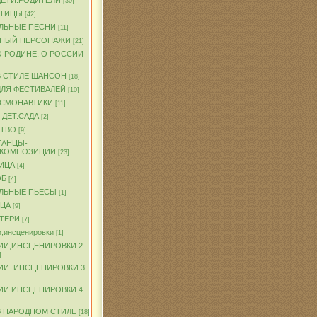
ДЕТИ.РОДИТЕЛИ
[30]
ПТИЦЫ
[42]
ЛЬНЫЕ ПЕСНИ
[11]
ЧНЫЙ ПЕРСОНАЖИ
[21]
О РОДИНЕ, О РОССИИ
В СТИЛЕ ШАНСОН
[18]
ДЛЯ ФЕСТИВАЛЕЙ
[10]
ОСМОНАВТИКИ
[11]
 ДЕТ.САДА
[2]
ТВО
[9]
ТАНЦЫ-
.КОМПОЗИЦИИ
[23]
ИЦА
[4]
ОБ
[4]
ЛЬНЫЕ ПЬЕСЫ
[1]
ТЦА
[9]
АТЕРИ
[7]
,инсценировки
[1]
ИИ,ИНСЦЕНИРОВКИ 2
]
ИИ. ИНСЦЕНИРОВКИ 3
ИИ ИНСЦЕНИРОВКИ 4
В НАРОДНОМ СТИЛЕ
[18]