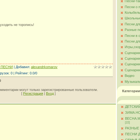
Песни-та
Песни о 
Колыбель
Школьны
Песни дл
 уходить не торопись!
Разные п
Песни в 
Песни дл
Игры,ско
Сценарии
Сценарии
Сценарии
 ПЕСНИ
|
Добавил
:
alexandrkomarov
Сценарии
рузок
:
0
|
Рейтинг
:
0.0
/
0
Видео
0
Музыкал
омментарии могут только зарегистрированные пользователи.
Категории
[
Регистрация
|
Вход
]
ДЕТСКИЙ
ЗИМА.Н
ВЕСНА.
[22]
РАЗНЫЕ
ПЕСНИ 