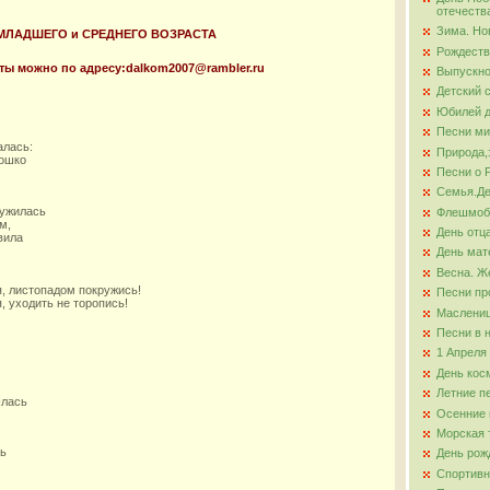
отечеств
Зима. Но
 МЛАДШЕГО и СРЕДНЕГО ВОЗРАСТА
ова
Рождеств
оты можно по адресу:dalkom2007@rambler.ru
Выпускно
Детский 
Юбилей д
Песни ми
алась:
Природа,
кошко
Песни о 
Семья.Де
.
ружилась
Флешмо
м,
День отц
вила
День мат
Весна. Ж
, листопадом покружись!
Песни пр
, уходить не торопись!
Маслени
Песни в 
1 Апреля
День кос
Летние п
шлась
Осенние 
Морская 
ть
День рож
Спортивн