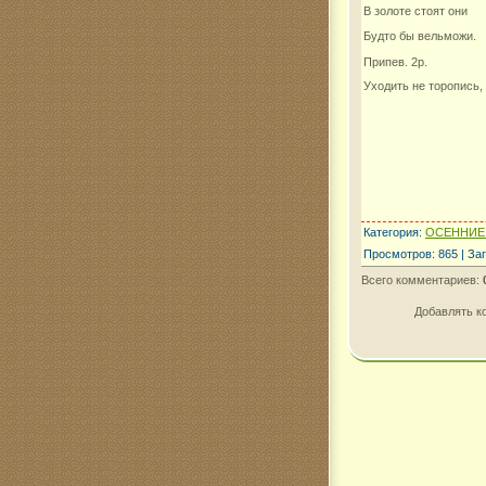
В золоте стоят они
Будто бы вельможи.
Припев. 2р.
Уходить не торопись,
Категория
:
ОСЕННИЕ
Просмотров
:
865
|
Заг
Всего комментариев
:
Добавлять к