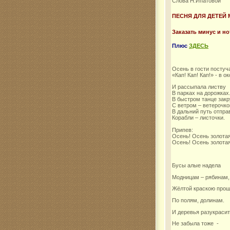
Слова Н.Ипатовой
ПЕСНЯ ДЛЯ ДЕТЕЙ
Комар
Заказать минус и н
Плюс
ЗДЕСЬ
Осень в гости постуч
«Кап! Кап! Кап!» - в о
И рассыпала листву
В парках на дорожках
В быстром танце зак
С ветром – ветерочко
В дальний путь отпра
Корабли – листочки.
Припев:
Осень! Осень золотая
Осень! Осень золотая
Бусы алые надела
Модницам – рябинам,
Жёлтой краскою про
По полям, долинам.
И деревья разукраси
Не забыла тоже -