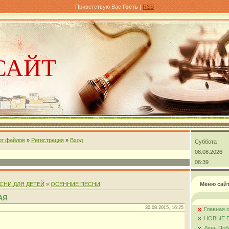
Приветствую Вас
Гость
|
RSS
САЙТ
ог файлов
»
Регистрация
»
Вход
Суббота
андра
08.08.2026
06:39
СНИ ДЛЯ ДЕТЕЙ
»
ОСЕННИЕ ПЕСНИ
Меню сай
АЯ
30.08.2015, 16:25
Главная 
НОВЫЕ 
День Поб