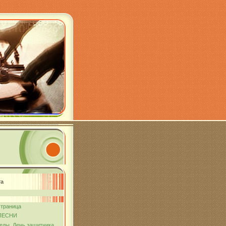
та
страница
ПЕСНИ
еды. День защитника