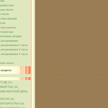
нцы.
профессиях
ные песни
е песни
я фестивалей
есни
стиле шансон
я взрослых
роговорки,загадки
,инсценировки
,инсценировки 2 часть
,инсценировки 3 часть
 инсценировки 4 часть
ьные пьесы
 раздела
 САД.
[57]
ОВЫЙ ГОД.
[60]
МАМА.ЖЕНСКИЙ ДЕНЬ.
 ПЕСНИ
[39]
ДЛЯ ВЗРОСРЫХ
[53]