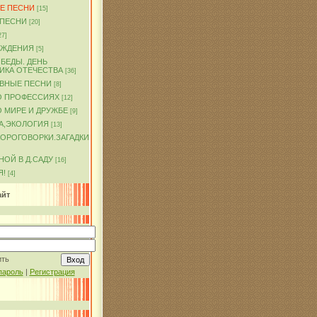
Е ПЕСНИ
[15]
 ПЕСНИ
[20]
27]
ОЖДЕНИЯ
[5]
БЕДЫ. ДЕНЬ
ИКА ОТЕЧЕСТВА
[36]
ВНЫЕ ПЕСНИ
[8]
О ПРОФЕССИЯХ
[12]
 МИРЕ И ДРУЖБЕ
[9]
А,ЭКОЛОГИЯ
[13]
КОРОГОВОРКИ.ЗАГАДКИ
ОЙ В Д.САДУ
[16]
Я!
[4]
айт
ить
пароль
|
Регистрация