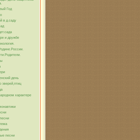
а.
вый Год
о
й в д.саду
сад
ет.сада
ре и дружбе
экология.
Родине.России.
ти.Родители.
бы
а
ери
енский день
о зверей,птиц
ца
народном характере
монавтики
есни
песни
тема
дения
ые песни