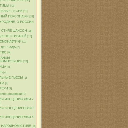
ДЕТИ.РОДИТЕЛИ
[30]
ПТИЦЫ
[42]
ЛЬНЫЕ ПЕСНИ
[11]
ЧНЫЙ ПЕРСОНАЖИ
[21]
О РОДИНЕ, О РОССИИ
В СТИЛЕ ШАНСОН
[18]
ДЛЯ ФЕСТИВАЛЕЙ
[10]
ОСМОНАВТИКИ
[11]
 ДЕТ.САДА
[2]
ТВО
[9]
ТАНЦЫ-
.КОМПОЗИЦИИ
[23]
ИЦА
[4]
ОБ
[4]
ЛЬНЫЕ ПЬЕСЫ
[1]
ТЦА
[9]
АТЕРИ
[7]
,инсценировки
[1]
ИИ,ИНСЦЕНИРОВКИ 2
]
ИИ. ИНСЦЕНИРОВКИ 3
ИИ ИНСЦЕНИРОВКИ 4
В НАРОДНОМ СТИЛЕ
[18]