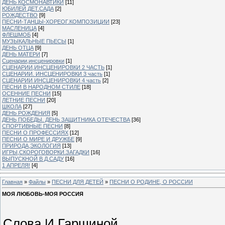
ДЕНЬ КОСМОНАВТИКИ
[11]
ЮБИЛЕЙ ДЕТ.САДА
[2]
РОЖДЕСТВО
[9]
ПЕСНИ-ТАНЦЫ-ХОРЕОГ.КОМПОЗИЦИИ
[23]
МАСЛЕНИЦА
[4]
ФЛЕШМОБ
[4]
МУЗЫКАЛЬНЫЕ ПЬЕСЫ
[1]
ДЕНЬ ОТЦА
[9]
ДЕНЬ МАТЕРИ
[7]
Сценарии,инсценировки
[1]
СЦЕНАРИИ,ИНСЦЕНИРОВКИ 2 ЧАСТЬ
[1]
СЦЕНАРИИ. ИНСЦЕНИРОВКИ 3 часть
[1]
СЦЕНАРИИ ИНСЦЕНИРОВКИ 4 часть
[2]
ПЕСНИ В НАРОДНОМ СТИЛЕ
[18]
ОСЕННИЕ ПЕСНИ
[15]
ЛЕТНИЕ ПЕСНИ
[20]
ШКОЛА
[27]
ДЕНЬ РОЖДЕНИЯ
[5]
ДЕНЬ ПОБЕДЫ. ДЕНЬ ЗАЩИТНИКА ОТЕЧЕСТВА
[36]
СПОРТИВНЫЕ ПЕСНИ
[8]
ПЕСНИ О ПРОФЕССИЯХ
[12]
ПЕСНИ О МИРЕ И ДРУЖБЕ
[9]
ПРИРОДА,ЭКОЛОГИЯ
[13]
ИГРЫ,СКОРОГОВОРКИ.ЗАГАДКИ
[16]
ВЫПУСКНОЙ В Д.САДУ
[16]
1 АПРЕЛЯ!
[4]
Главная
»
Файлы
»
ПЕСНИ ДЛЯ ДЕТЕЙ
»
ПЕСНИ О РОДИНЕ, О РОССИИ
МОЯ ЛЮБОВЬ-МОЯ РОССИЯ
Слова И.Гаршиной