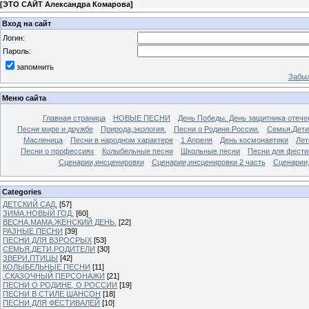
[
ЭТО САЙТ Александра Комарова
]
Вход на сайт
Логин:
Пароль:
запомнить
Забыл
Меню сайта
Главная страница
НОВЫЕ ПЕСНИ
День Победы. День защитника отече
Песни мире и дружбе
Природа,экология.
Песни о Родине.России.
Семья.Дети
Масленица
Песни в народном характере
1 Апреля
День космонавтики
Лет
Песни о профессиях
Колыбельные песни
Школьные песни
Песни для фести
Сценарии,инсценировки
Сценарии,инсценировки 2 часть
Сценарии,
Categories
ДЕТСКИЙ САД.
[57]
ЗИМА.НОВЫЙ ГОД.
[60]
ВЕСНА.МАМА.ЖЕНСКИЙ ДЕНЬ.
[22]
РАЗНЫЕ ПЕСНИ
[39]
ПЕСНИ ДЛЯ ВЗРОСРЫХ
[53]
СЕМЬЯ.ДЕТИ.РОДИТЕЛИ
[30]
ЗВЕРИ.ПТИЦЫ
[42]
КОЛЫБЕЛЬНЫЕ ПЕСНИ
[11]
.СКАЗОЧНЫЙ ПЕРСОНАЖИ
[21]
ПЕСНИ О РОДИНЕ, О РОССИИ
[19]
ПЕСНИ В СТИЛЕ ШАНСОН
[18]
ПЕСНИ ДЛЯ ФЕСТИВАЛЕЙ
[10]