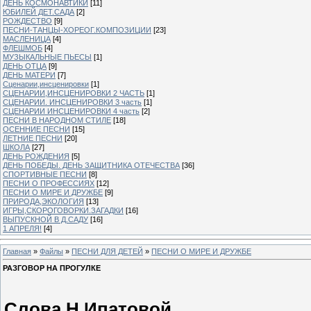
ДЕНЬ КОСМОНАВТИКИ
[11]
ЮБИЛЕЙ ДЕТ.САДА
[2]
РОЖДЕСТВО
[9]
ПЕСНИ-ТАНЦЫ-ХОРЕОГ.КОМПОЗИЦИИ
[23]
МАСЛЕНИЦА
[4]
ФЛЕШМОБ
[4]
МУЗЫКАЛЬНЫЕ ПЬЕСЫ
[1]
ДЕНЬ ОТЦА
[9]
ДЕНЬ МАТЕРИ
[7]
Сценарии,инсценировки
[1]
СЦЕНАРИИ,ИНСЦЕНИРОВКИ 2 ЧАСТЬ
[1]
СЦЕНАРИИ. ИНСЦЕНИРОВКИ 3 часть
[1]
СЦЕНАРИИ ИНСЦЕНИРОВКИ 4 часть
[2]
ПЕСНИ В НАРОДНОМ СТИЛЕ
[18]
ОСЕННИЕ ПЕСНИ
[15]
ЛЕТНИЕ ПЕСНИ
[20]
ШКОЛА
[27]
ДЕНЬ РОЖДЕНИЯ
[5]
ДЕНЬ ПОБЕДЫ. ДЕНЬ ЗАЩИТНИКА ОТЕЧЕСТВА
[36]
СПОРТИВНЫЕ ПЕСНИ
[8]
ПЕСНИ О ПРОФЕССИЯХ
[12]
ПЕСНИ О МИРЕ И ДРУЖБЕ
[9]
ПРИРОДА,ЭКОЛОГИЯ
[13]
ИГРЫ,СКОРОГОВОРКИ.ЗАГАДКИ
[16]
ВЫПУСКНОЙ В Д.САДУ
[16]
1 АПРЕЛЯ!
[4]
Главная
»
Файлы
»
ПЕСНИ ДЛЯ ДЕТЕЙ
»
ПЕСНИ О МИРЕ И ДРУЖБЕ
РАЗГОВОР НА ПРОГУЛКЕ
Слова Н.Ипатовой