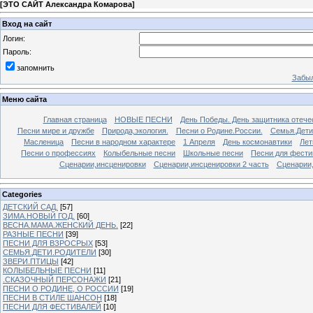
[
ЭТО САЙТ Александра Комарова
]
Вход на сайт
Логин:
Пароль:
запомнить
Забыл
Меню сайта
Главная страница
НОВЫЕ ПЕСНИ
День Победы. День защитника отече
Песни мире и дружбе
Природа,экология.
Песни о Родине.России.
Семья.Дети
Масленица
Песни в народном характере
1 Апреля
День космонавтики
Лет
Песни о профессиях
Колыбельные песни
Школьные песни
Песни для фести
Сценарии,инсценировки
Сценарии,инсценировки 2 часть
Сценарии,
Categories
ДЕТСКИЙ САД.
[57]
ЗИМА.НОВЫЙ ГОД.
[60]
ВЕСНА.МАМА.ЖЕНСКИЙ ДЕНЬ.
[22]
РАЗНЫЕ ПЕСНИ
[39]
ПЕСНИ ДЛЯ ВЗРОСРЫХ
[53]
СЕМЬЯ.ДЕТИ.РОДИТЕЛИ
[30]
ЗВЕРИ.ПТИЦЫ
[42]
КОЛЫБЕЛЬНЫЕ ПЕСНИ
[11]
.СКАЗОЧНЫЙ ПЕРСОНАЖИ
[21]
ПЕСНИ О РОДИНЕ, О РОССИИ
[19]
ПЕСНИ В СТИЛЕ ШАНСОН
[18]
ПЕСНИ ДЛЯ ФЕСТИВАЛЕЙ
[10]