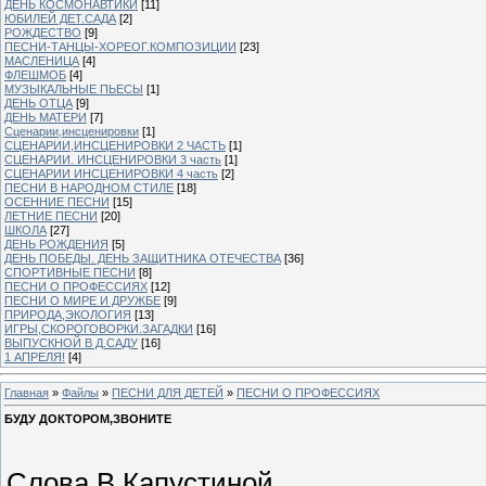
ДЕНЬ КОСМОНАВТИКИ
[11]
ЮБИЛЕЙ ДЕТ.САДА
[2]
РОЖДЕСТВО
[9]
ПЕСНИ-ТАНЦЫ-ХОРЕОГ.КОМПОЗИЦИИ
[23]
МАСЛЕНИЦА
[4]
ФЛЕШМОБ
[4]
МУЗЫКАЛЬНЫЕ ПЬЕСЫ
[1]
ДЕНЬ ОТЦА
[9]
ДЕНЬ МАТЕРИ
[7]
Сценарии,инсценировки
[1]
СЦЕНАРИИ,ИНСЦЕНИРОВКИ 2 ЧАСТЬ
[1]
СЦЕНАРИИ. ИНСЦЕНИРОВКИ 3 часть
[1]
СЦЕНАРИИ ИНСЦЕНИРОВКИ 4 часть
[2]
ПЕСНИ В НАРОДНОМ СТИЛЕ
[18]
ОСЕННИЕ ПЕСНИ
[15]
ЛЕТНИЕ ПЕСНИ
[20]
ШКОЛА
[27]
ДЕНЬ РОЖДЕНИЯ
[5]
ДЕНЬ ПОБЕДЫ. ДЕНЬ ЗАЩИТНИКА ОТЕЧЕСТВА
[36]
СПОРТИВНЫЕ ПЕСНИ
[8]
ПЕСНИ О ПРОФЕССИЯХ
[12]
ПЕСНИ О МИРЕ И ДРУЖБЕ
[9]
ПРИРОДА,ЭКОЛОГИЯ
[13]
ИГРЫ,СКОРОГОВОРКИ.ЗАГАДКИ
[16]
ВЫПУСКНОЙ В Д.САДУ
[16]
1 АПРЕЛЯ!
[4]
Главная
»
Файлы
»
ПЕСНИ ДЛЯ ДЕТЕЙ
»
ПЕСНИ О ПРОФЕССИЯХ
БУДУ ДОКТОРОМ,ЗВОНИТЕ
Слова В.Капустиной