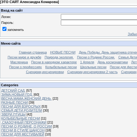
[
ЭТО САЙТ Александра Комарова
]
Вход на сайт
Логин:
Пароль:
запомнить
Забыл
Меню сайта
Главная страница
НОВЫЕ ПЕСНИ
День Победы. День защитника отече
Песни мире и дружбе
Природа,экология.
Песни о Родине.России.
Семья.Дети
Масленица
Песни в народном характере
1 Апреля
День космонавтики
Лет
Песни о профессиях
Колыбельные песни
Школьные песни
Песни для фести
Сценарии,инсценировки
Сценарии,инсценировки 2 часть
Сценарии,
Categories
ДЕТСКИЙ САД.
[57]
ЗИМА.НОВЫЙ ГОД.
[60]
ВЕСНА.МАМА.ЖЕНСКИЙ ДЕНЬ.
[22]
РАЗНЫЕ ПЕСНИ
[39]
ПЕСНИ ДЛЯ ВЗРОСРЫХ
[53]
СЕМЬЯ.ДЕТИ.РОДИТЕЛИ
[30]
ЗВЕРИ.ПТИЦЫ
[42]
КОЛЫБЕЛЬНЫЕ ПЕСНИ
[11]
.СКАЗОЧНЫЙ ПЕРСОНАЖИ
[21]
ПЕСНИ О РОДИНЕ, О РОССИИ
[19]
ПЕСНИ В СТИЛЕ ШАНСОН
[18]
ПЕСНИ ДЛЯ ФЕСТИВАЛЕЙ
[10]