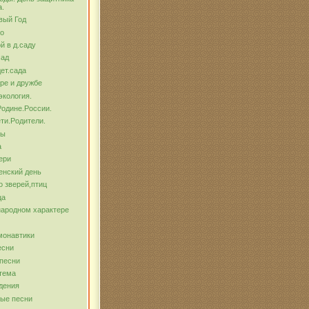
а.
вый Год
о
й в д.саду
сад
ет.сада
ре и дружбе
экология.
Родине.России.
ти.Родители.
бы
а
ери
енский день
о зверей,птиц
ца
народном характере
монавтики
есни
песни
тема
дения
ые песни