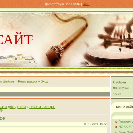
Приветствую Вас
Гость
|
RSS
САЙТ
ог файлов
»
Регистрация
»
Вход
Суббота
андра
08.08.2026
15:22
СНИ ДЛЯ ДЕТЕЙ
»
ПЕСНИ-ТАНЦЫ-
Меню сай
ИИ
БОЯ
Главная 
03.10.2019, 15:32
НОВЫЕ 
День Поб