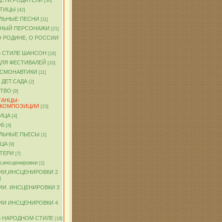
ДЕТИ.РОДИТЕЛИ
[30]
ПТИЦЫ
[42]
ЛЬНЫЕ ПЕСНИ
[11]
ЧНЫЙ ПЕРСОНАЖИ
[21]
О РОДИНЕ, О РОССИИ
В СТИЛЕ ШАНСОН
[18]
ДЛЯ ФЕСТИВАЛЕЙ
[10]
ОСМОНАВТИКИ
[11]
 ДЕТ.САДА
[2]
ТВО
[9]
ТАНЦЫ-
.КОМПОЗИЦИИ
[23]
ИЦА
[4]
ОБ
[4]
ЛЬНЫЕ ПЬЕСЫ
[1]
ТЦА
[9]
АТЕРИ
[7]
,инсценировки
[1]
ИИ,ИНСЦЕНИРОВКИ 2
]
ИИ. ИНСЦЕНИРОВКИ 3
ИИ ИНСЦЕНИРОВКИ 4
В НАРОДНОМ СТИЛЕ
[18]