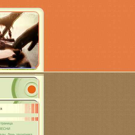
та
страница
ПЕСНИ
еды. День защитника