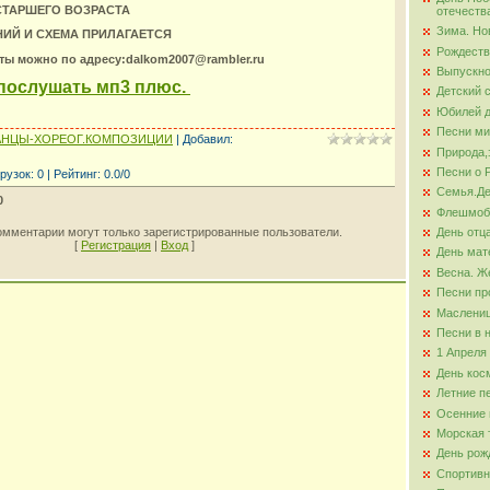
СТАРШЕГО ВОЗРАСТА
отечеств
Зима. Но
ИЙ И СХЕМА ПРИЛАГАЕТСЯ
ова
Рождеств
оты можно по адресу:dalkom2007@rambler.ru
Выпускно
послушать мп3 плюс.
Детский 
Юбилей д
Песни ми
АНЦЫ-ХОРЕОГ.КОМПОЗИЦИИ
|
Добавил
:
Природа,
Песни о 
рузок
:
0
|
Рейтинг
:
0.0
/
0
Семья.Де
0
Флешмо
омментарии могут только зарегистрированные пользователи.
День отц
[
Регистрация
|
Вход
]
День мат
Весна. Ж
Песни пр
Маслени
Песни в 
1 Апреля
День кос
Летние п
Осенние 
Морская 
День рож
Спортивн