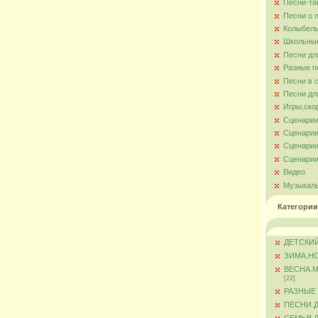
Песни-та
Песни о 
Колыбель
Школьны
Песни дл
Разные п
Песни в 
Песни дл
Игры,ско
Сценарии
Сценарии
Сценарии
Сценарии
Видео
Музыкал
Категории
ДЕТСКИЙ
ЗИМА.Н
ВЕСНА.
[22]
РАЗНЫЕ
ПЕСНИ 