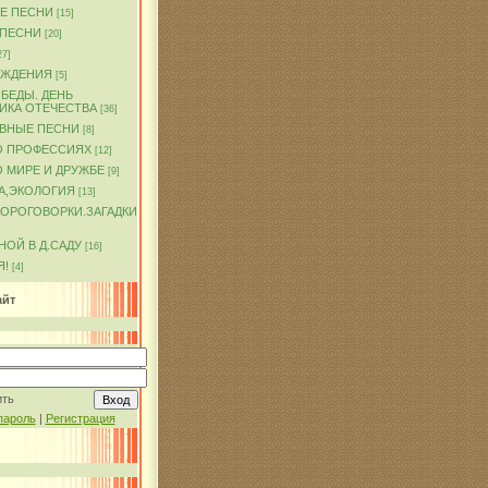
Е ПЕСНИ
[15]
 ПЕСНИ
[20]
27]
ОЖДЕНИЯ
[5]
БЕДЫ. ДЕНЬ
ИКА ОТЕЧЕСТВА
[36]
ВНЫЕ ПЕСНИ
[8]
О ПРОФЕССИЯХ
[12]
 МИРЕ И ДРУЖБЕ
[9]
А,ЭКОЛОГИЯ
[13]
КОРОГОВОРКИ.ЗАГАДКИ
ОЙ В Д.САДУ
[16]
Я!
[4]
айт
ить
пароль
|
Регистрация