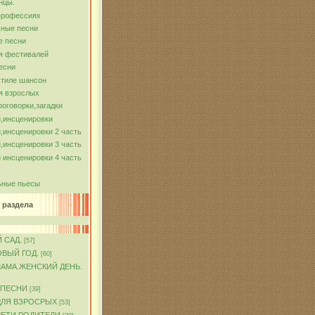
нцы.
профессиях
ные песни
е песни
я фестивалей
есни
стиле шансон
я взрослых
роговорки,загадки
,инсценировки
,инсценировки 2 часть
,инсценировки 3 часть
 инсценировки 4 часть
ьные пьесы
 раздела
 САД.
[57]
ОВЫЙ ГОД.
[60]
МАМА.ЖЕНСКИЙ ДЕНЬ.
 ПЕСНИ
[39]
ДЛЯ ВЗРОСРЫХ
[53]