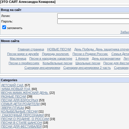
[
ЭТО САЙТ Александра Комарова
]
Вход на сайт
Логин:
Пароль:
запомнить
Забыл
Меню сайта
Главная страница
НОВЫЕ ПЕСНИ
День Победы. День защитника отече
Песни мире и дружбе
Природа,экология.
Песни о Родине.России.
Семья.Дети
Масленица
Песни в народном характере
1 Апреля
День космонавтики
Лет
Песни о профессиях
Колыбельные песни
Школьные песни
Песни для фести
Сценарии,инсценировки
Сценарии,инсценировки 2 часть
Сценарии,
Categories
ДЕТСКИЙ САД.
[57]
ЗИМА.НОВЫЙ ГОД.
[60]
ВЕСНА.МАМА.ЖЕНСКИЙ ДЕНЬ.
[22]
РАЗНЫЕ ПЕСНИ
[39]
ПЕСНИ ДЛЯ ВЗРОСРЫХ
[53]
СЕМЬЯ.ДЕТИ.РОДИТЕЛИ
[30]
ЗВЕРИ.ПТИЦЫ
[42]
КОЛЫБЕЛЬНЫЕ ПЕСНИ
[11]
.СКАЗОЧНЫЙ ПЕРСОНАЖИ
[21]
ПЕСНИ О РОДИНЕ, О РОССИИ
[19]
ПЕСНИ В СТИЛЕ ШАНСОН
[18]
ПЕСНИ ДЛЯ ФЕСТИВАЛЕЙ
[10]