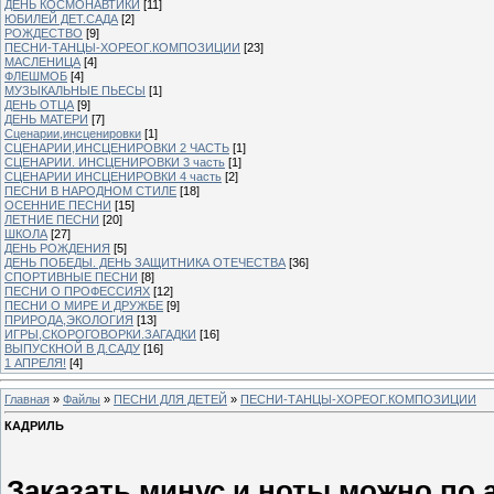
ДЕНЬ КОСМОНАВТИКИ
[11]
ЮБИЛЕЙ ДЕТ.САДА
[2]
РОЖДЕСТВО
[9]
ПЕСНИ-ТАНЦЫ-ХОРЕОГ.КОМПОЗИЦИИ
[23]
МАСЛЕНИЦА
[4]
ФЛЕШМОБ
[4]
МУЗЫКАЛЬНЫЕ ПЬЕСЫ
[1]
ДЕНЬ ОТЦА
[9]
ДЕНЬ МАТЕРИ
[7]
Сценарии,инсценировки
[1]
СЦЕНАРИИ,ИНСЦЕНИРОВКИ 2 ЧАСТЬ
[1]
СЦЕНАРИИ. ИНСЦЕНИРОВКИ 3 часть
[1]
СЦЕНАРИИ ИНСЦЕНИРОВКИ 4 часть
[2]
ПЕСНИ В НАРОДНОМ СТИЛЕ
[18]
ОСЕННИЕ ПЕСНИ
[15]
ЛЕТНИЕ ПЕСНИ
[20]
ШКОЛА
[27]
ДЕНЬ РОЖДЕНИЯ
[5]
ДЕНЬ ПОБЕДЫ. ДЕНЬ ЗАЩИТНИКА ОТЕЧЕСТВА
[36]
СПОРТИВНЫЕ ПЕСНИ
[8]
ПЕСНИ О ПРОФЕССИЯХ
[12]
ПЕСНИ О МИРЕ И ДРУЖБЕ
[9]
ПРИРОДА,ЭКОЛОГИЯ
[13]
ИГРЫ,СКОРОГОВОРКИ.ЗАГАДКИ
[16]
ВЫПУСКНОЙ В Д.САДУ
[16]
1 АПРЕЛЯ!
[4]
Главная
»
Файлы
»
ПЕСНИ ДЛЯ ДЕТЕЙ
»
ПЕСНИ-ТАНЦЫ-ХОРЕОГ.КОМПОЗИЦИИ
КАДРИЛЬ
Заказать минус и ноты можно по 