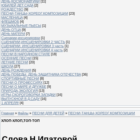
ДЕНЬ КОСМОНАВТИКИ
[11]
ЮБИЛЕЙ ДЕТ.САДА
[2]
РОЖДЕСТВО
[9]
ПЕСНИ-ТАНЦЫ-ХОРЕОГ.КОМПОЗИЦИИ
[23]
МАСЛЕНИЦА
[4]
ФЛЕШМОБ
[4]
МУЗЫКАЛЬНЫЕ ПЬЕСЫ
[1]
ДЕНЬ ОТЦА
[9]
ДЕНЬ МАТЕРИ
[7]
Сценарии,инсценировки
[1]
СЦЕНАРИИ,ИНСЦЕНИРОВКИ 2 ЧАСТЬ
[1]
СЦЕНАРИИ. ИНСЦЕНИРОВКИ 3 часть
[1]
СЦЕНАРИИ ИНСЦЕНИРОВКИ 4 часть
[2]
ПЕСНИ В НАРОДНОМ СТИЛЕ
[18]
ОСЕННИЕ ПЕСНИ
[15]
ЛЕТНИЕ ПЕСНИ
[20]
ШКОЛА
[27]
ДЕНЬ РОЖДЕНИЯ
[5]
ДЕНЬ ПОБЕДЫ. ДЕНЬ ЗАЩИТНИКА ОТЕЧЕСТВА
[36]
СПОРТИВНЫЕ ПЕСНИ
[8]
ПЕСНИ О ПРОФЕССИЯХ
[12]
ПЕСНИ О МИРЕ И ДРУЖБЕ
[9]
ПРИРОДА,ЭКОЛОГИЯ
[13]
ИГРЫ,СКОРОГОВОРКИ.ЗАГАДКИ
[16]
ВЫПУСКНОЙ В Д.САДУ
[16]
1 АПРЕЛЯ!
[4]
Главная
»
Файлы
»
ПЕСНИ ДЛЯ ДЕТЕЙ
»
ПЕСНИ-ТАНЦЫ-ХОРЕОГ.КОМПОЗИЦИИ
ХЛОП-ХЛОП,ТОП-ТОП
Слова Н.Ипатовой