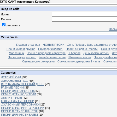
[
ЭТО САЙТ Александра Комарова
]
Вход на сайт
Логин:
Пароль:
запомнить
Забыл
Меню сайта
Главная страница
НОВЫЕ ПЕСНИ
День Победы. День защитника отече
Песни мире и дружбе
Природа,экология.
Песни о Родине.России.
Семья.Дети
Масленица
Песни в народном характере
1 Апреля
День космонавтики
Лет
Песни о профессиях
Колыбельные песни
Школьные песни
Песни для фести
Сценарии,инсценировки
Сценарии,инсценировки 2 часть
Сценарии,
Categories
ДЕТСКИЙ САД.
[57]
ЗИМА.НОВЫЙ ГОД.
[60]
ВЕСНА.МАМА.ЖЕНСКИЙ ДЕНЬ.
[22]
РАЗНЫЕ ПЕСНИ
[39]
ПЕСНИ ДЛЯ ВЗРОСРЫХ
[53]
СЕМЬЯ.ДЕТИ.РОДИТЕЛИ
[30]
ЗВЕРИ.ПТИЦЫ
[42]
КОЛЫБЕЛЬНЫЕ ПЕСНИ
[11]
.СКАЗОЧНЫЙ ПЕРСОНАЖИ
[21]
ПЕСНИ О РОДИНЕ, О РОССИИ
[19]
ПЕСНИ В СТИЛЕ ШАНСОН
[18]
ПЕСНИ ДЛЯ ФЕСТИВАЛЕЙ
[10]