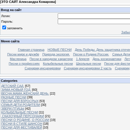
[
ЭТО САЙТ Александра Комарова
]
Вход на сайт
Логин:
Пароль:
запомнить
Забыл
Меню сайта
Главная страница
НОВЫЕ ПЕСНИ
День Победы. День защитника отече
Песни мире и дружбе
Природа,экология.
Песни о Родине.России.
Семья.Дети
Масленица
Песни в народном характере
1 Апреля
День космонавтики
Лет
Песни о профессиях
Колыбельные песни
Школьные песни
Песни для фести
Сценарии,инсценировки
Сценарии,инсценировки 2 часть
Сценарии,
Categories
ДЕТСКИЙ САД.
[57]
ЗИМА.НОВЫЙ ГОД.
[60]
ВЕСНА.МАМА.ЖЕНСКИЙ ДЕНЬ.
[22]
РАЗНЫЕ ПЕСНИ
[39]
ПЕСНИ ДЛЯ ВЗРОСРЫХ
[53]
СЕМЬЯ.ДЕТИ.РОДИТЕЛИ
[30]
ЗВЕРИ.ПТИЦЫ
[42]
КОЛЫБЕЛЬНЫЕ ПЕСНИ
[11]
.СКАЗОЧНЫЙ ПЕРСОНАЖИ
[21]
ПЕСНИ О РОДИНЕ, О РОССИИ
[19]
ПЕСНИ В СТИЛЕ ШАНСОН
[18]
ПЕСНИ ДЛЯ ФЕСТИВАЛЕЙ
[10]