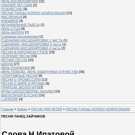
ДЕНЬ КОСМОНАВТИКИ
[11]
ЮБИЛЕЙ ДЕТ.САДА
[2]
РОЖДЕСТВО
[9]
ПЕСНИ-ТАНЦЫ-ХОРЕОГ.КОМПОЗИЦИИ
[23]
МАСЛЕНИЦА
[4]
ФЛЕШМОБ
[4]
МУЗЫКАЛЬНЫЕ ПЬЕСЫ
[1]
ДЕНЬ ОТЦА
[9]
ДЕНЬ МАТЕРИ
[7]
Сценарии,инсценировки
[1]
СЦЕНАРИИ,ИНСЦЕНИРОВКИ 2 ЧАСТЬ
[1]
СЦЕНАРИИ. ИНСЦЕНИРОВКИ 3 часть
[1]
СЦЕНАРИИ ИНСЦЕНИРОВКИ 4 часть
[2]
ПЕСНИ В НАРОДНОМ СТИЛЕ
[18]
ОСЕННИЕ ПЕСНИ
[15]
ЛЕТНИЕ ПЕСНИ
[20]
ШКОЛА
[27]
ДЕНЬ РОЖДЕНИЯ
[5]
ДЕНЬ ПОБЕДЫ. ДЕНЬ ЗАЩИТНИКА ОТЕЧЕСТВА
[36]
СПОРТИВНЫЕ ПЕСНИ
[8]
ПЕСНИ О ПРОФЕССИЯХ
[12]
ПЕСНИ О МИРЕ И ДРУЖБЕ
[9]
ПРИРОДА,ЭКОЛОГИЯ
[13]
ИГРЫ,СКОРОГОВОРКИ.ЗАГАДКИ
[16]
ВЫПУСКНОЙ В Д.САДУ
[16]
1 АПРЕЛЯ!
[4]
Главная
»
Файлы
»
ПЕСНИ ДЛЯ ДЕТЕЙ
»
ПЕСНИ-ТАНЦЫ-ХОРЕОГ.КОМПОЗИЦИИ
ПЕСНЯ-ТАНЕЦ ЗАЙЧИКОВ
Слова Н.Ипатовой