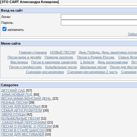
[
ЭТО САЙТ Александра Комарова
]
Вход на сайт
Логин:
Пароль:
запомнить
Забыл
Меню сайта
Главная страница
НОВЫЕ ПЕСНИ
День Победы. День защитника отече
Песни мире и дружбе
Природа,экология.
Песни о Родине.России.
Семья.Дети
Масленица
Песни в народном характере
1 Апреля
День космонавтики
Лет
Песни о профессиях
Колыбельные песни
Школьные песни
Песни для фести
Сценарии,инсценировки
Сценарии,инсценировки 2 часть
Сценарии,
Categories
ДЕТСКИЙ САД.
[57]
ЗИМА.НОВЫЙ ГОД.
[60]
ВЕСНА.МАМА.ЖЕНСКИЙ ДЕНЬ.
[22]
РАЗНЫЕ ПЕСНИ
[39]
ПЕСНИ ДЛЯ ВЗРОСРЫХ
[53]
СЕМЬЯ.ДЕТИ.РОДИТЕЛИ
[30]
ЗВЕРИ.ПТИЦЫ
[42]
КОЛЫБЕЛЬНЫЕ ПЕСНИ
[11]
.СКАЗОЧНЫЙ ПЕРСОНАЖИ
[21]
ПЕСНИ О РОДИНЕ, О РОССИИ
[19]
ПЕСНИ В СТИЛЕ ШАНСОН
[18]
ПЕСНИ ДЛЯ ФЕСТИВАЛЕЙ
[10]