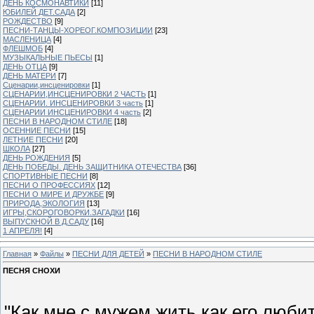
ДЕНЬ КОСМОНАВТИКИ
[11]
ЮБИЛЕЙ ДЕТ.САДА
[2]
РОЖДЕСТВО
[9]
ПЕСНИ-ТАНЦЫ-ХОРЕОГ.КОМПОЗИЦИИ
[23]
МАСЛЕНИЦА
[4]
ФЛЕШМОБ
[4]
МУЗЫКАЛЬНЫЕ ПЬЕСЫ
[1]
ДЕНЬ ОТЦА
[9]
ДЕНЬ МАТЕРИ
[7]
Сценарии,инсценировки
[1]
СЦЕНАРИИ,ИНСЦЕНИРОВКИ 2 ЧАСТЬ
[1]
СЦЕНАРИИ. ИНСЦЕНИРОВКИ 3 часть
[1]
СЦЕНАРИИ ИНСЦЕНИРОВКИ 4 часть
[2]
ПЕСНИ В НАРОДНОМ СТИЛЕ
[18]
ОСЕННИЕ ПЕСНИ
[15]
ЛЕТНИЕ ПЕСНИ
[20]
ШКОЛА
[27]
ДЕНЬ РОЖДЕНИЯ
[5]
ДЕНЬ ПОБЕДЫ. ДЕНЬ ЗАЩИТНИКА ОТЕЧЕСТВА
[36]
СПОРТИВНЫЕ ПЕСНИ
[8]
ПЕСНИ О ПРОФЕССИЯХ
[12]
ПЕСНИ О МИРЕ И ДРУЖБЕ
[9]
ПРИРОДА,ЭКОЛОГИЯ
[13]
ИГРЫ,СКОРОГОВОРКИ.ЗАГАДКИ
[16]
ВЫПУСКНОЙ В Д.САДУ
[16]
1 АПРЕЛЯ!
[4]
Главная
»
Файлы
»
ПЕСНИ ДЛЯ ДЕТЕЙ
»
ПЕСНИ В НАРОДНОМ СТИЛЕ
ПЕСНЯ СНОХИ
"Как мне с мужем жить,как его люби