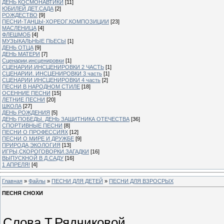
ДЕНЬ КОСМОНАВТИКИ
[11]
ЮБИЛЕЙ ДЕТ.САДА
[2]
РОЖДЕСТВО
[9]
ПЕСНИ-ТАНЦЫ-ХОРЕОГ.КОМПОЗИЦИИ
[23]
МАСЛЕНИЦА
[4]
ФЛЕШМОБ
[4]
МУЗЫКАЛЬНЫЕ ПЬЕСЫ
[1]
ДЕНЬ ОТЦА
[9]
ДЕНЬ МАТЕРИ
[7]
Сценарии,инсценировки
[1]
СЦЕНАРИИ,ИНСЦЕНИРОВКИ 2 ЧАСТЬ
[1]
СЦЕНАРИИ. ИНСЦЕНИРОВКИ 3 часть
[1]
СЦЕНАРИИ ИНСЦЕНИРОВКИ 4 часть
[2]
ПЕСНИ В НАРОДНОМ СТИЛЕ
[18]
ОСЕННИЕ ПЕСНИ
[15]
ЛЕТНИЕ ПЕСНИ
[20]
ШКОЛА
[27]
ДЕНЬ РОЖДЕНИЯ
[5]
ДЕНЬ ПОБЕДЫ. ДЕНЬ ЗАЩИТНИКА ОТЕЧЕСТВА
[36]
СПОРТИВНЫЕ ПЕСНИ
[8]
ПЕСНИ О ПРОФЕССИЯХ
[12]
ПЕСНИ О МИРЕ И ДРУЖБЕ
[9]
ПРИРОДА,ЭКОЛОГИЯ
[13]
ИГРЫ,СКОРОГОВОРКИ.ЗАГАДКИ
[16]
ВЫПУСКНОЙ В Д.САДУ
[16]
1 АПРЕЛЯ!
[4]
Главная
»
Файлы
»
ПЕСНИ ДЛЯ ДЕТЕЙ
»
ПЕСНИ ДЛЯ ВЗРОСРЫХ
ПЕСНЯ СНОХИ
Слова Т.Рядчиковой