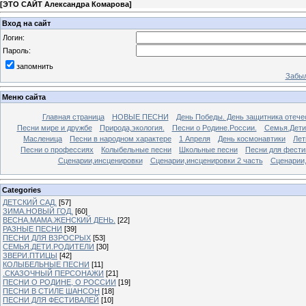
[
ЭТО САЙТ Александра Комарова
]
Вход на сайт
Логин:
Пароль:
запомнить
Забыл
Меню сайта
Главная страница
НОВЫЕ ПЕСНИ
День Победы. День защитника отече
Песни мире и дружбе
Природа,экология.
Песни о Родине.России.
Семья.Дети
Масленица
Песни в народном характере
1 Апреля
День космонавтики
Лет
Песни о профессиях
Колыбельные песни
Школьные песни
Песни для фести
Сценарии,инсценировки
Сценарии,инсценировки 2 часть
Сценарии,
Categories
ДЕТСКИЙ САД.
[57]
ЗИМА.НОВЫЙ ГОД.
[60]
ВЕСНА.МАМА.ЖЕНСКИЙ ДЕНЬ.
[22]
РАЗНЫЕ ПЕСНИ
[39]
ПЕСНИ ДЛЯ ВЗРОСРЫХ
[53]
СЕМЬЯ.ДЕТИ.РОДИТЕЛИ
[30]
ЗВЕРИ.ПТИЦЫ
[42]
КОЛЫБЕЛЬНЫЕ ПЕСНИ
[11]
.СКАЗОЧНЫЙ ПЕРСОНАЖИ
[21]
ПЕСНИ О РОДИНЕ, О РОССИИ
[19]
ПЕСНИ В СТИЛЕ ШАНСОН
[18]
ПЕСНИ ДЛЯ ФЕСТИВАЛЕЙ
[10]