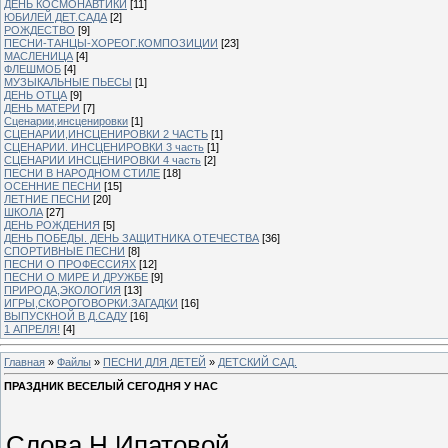
ДЕНЬ КОСМОНАВТИКИ
[11]
ЮБИЛЕЙ ДЕТ.САДА
[2]
РОЖДЕСТВО
[9]
ПЕСНИ-ТАНЦЫ-ХОРЕОГ.КОМПОЗИЦИИ
[23]
МАСЛЕНИЦА
[4]
ФЛЕШМОБ
[4]
МУЗЫКАЛЬНЫЕ ПЬЕСЫ
[1]
ДЕНЬ ОТЦА
[9]
ДЕНЬ МАТЕРИ
[7]
Сценарии,инсценировки
[1]
СЦЕНАРИИ,ИНСЦЕНИРОВКИ 2 ЧАСТЬ
[1]
СЦЕНАРИИ. ИНСЦЕНИРОВКИ 3 часть
[1]
СЦЕНАРИИ ИНСЦЕНИРОВКИ 4 часть
[2]
ПЕСНИ В НАРОДНОМ СТИЛЕ
[18]
ОСЕННИЕ ПЕСНИ
[15]
ЛЕТНИЕ ПЕСНИ
[20]
ШКОЛА
[27]
ДЕНЬ РОЖДЕНИЯ
[5]
ДЕНЬ ПОБЕДЫ. ДЕНЬ ЗАЩИТНИКА ОТЕЧЕСТВА
[36]
СПОРТИВНЫЕ ПЕСНИ
[8]
ПЕСНИ О ПРОФЕССИЯХ
[12]
ПЕСНИ О МИРЕ И ДРУЖБЕ
[9]
ПРИРОДА,ЭКОЛОГИЯ
[13]
ИГРЫ,СКОРОГОВОРКИ.ЗАГАДКИ
[16]
ВЫПУСКНОЙ В Д.САДУ
[16]
1 АПРЕЛЯ!
[4]
Главная
»
Файлы
»
ПЕСНИ ДЛЯ ДЕТЕЙ
»
ДЕТСКИЙ САД.
ПРАЗДНИК ВЕСЕЛЫЙ СЕГОДНЯ У НАС
Слова Н.Ипатовой