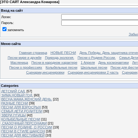
[
ЭТО САЙТ Александра Комарова
]
Вход на сайт
Логин:
Пароль:
запомнить
Забыл
Меню сайта
Главная страница
НОВЫЕ ПЕСНИ
День Победы. День защитника отече
Песни мире и дружбе
Природа,экология.
Песни о Родине.России.
Семья.Дети
Масленица
Песни в народном характере
1 Апреля
День космонавтики
Лет
Песни о профессиях
Колыбельные песни
Школьные песни
Песни для фести
Сценарии,инсценировки
Сценарии,инсценировки 2 часть
Сценарии,
Categories
ДЕТСКИЙ САД.
[57]
ЗИМА.НОВЫЙ ГОД.
[60]
ВЕСНА.МАМА.ЖЕНСКИЙ ДЕНЬ.
[22]
РАЗНЫЕ ПЕСНИ
[39]
ПЕСНИ ДЛЯ ВЗРОСРЫХ
[53]
СЕМЬЯ.ДЕТИ.РОДИТЕЛИ
[30]
ЗВЕРИ.ПТИЦЫ
[42]
КОЛЫБЕЛЬНЫЕ ПЕСНИ
[11]
.СКАЗОЧНЫЙ ПЕРСОНАЖИ
[21]
ПЕСНИ О РОДИНЕ, О РОССИИ
[19]
ПЕСНИ В СТИЛЕ ШАНСОН
[18]
ПЕСНИ ДЛЯ ФЕСТИВАЛЕЙ
[10]