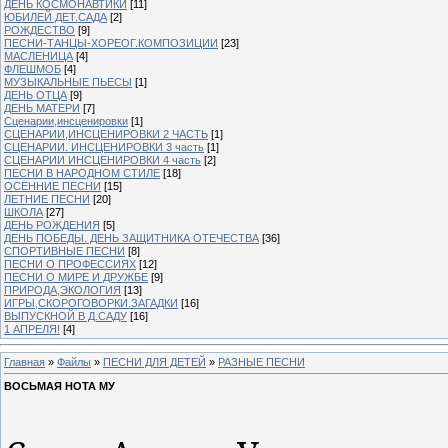
ДЕНЬ КОСМОНАВТИКИ
[11]
ЮБИЛЕЙ ДЕТ.САДА
[2]
РОЖДЕСТВО
[9]
ПЕСНИ-ТАНЦЫ-ХОРЕОГ.КОМПОЗИЦИИ
[23]
МАСЛЕНИЦА
[4]
ФЛЕШМОБ
[4]
МУЗЫКАЛЬНЫЕ ПЬЕСЫ
[1]
ДЕНЬ ОТЦА
[9]
ДЕНЬ МАТЕРИ
[7]
Сценарии,инсценировки
[1]
СЦЕНАРИИ,ИНСЦЕНИРОВКИ 2 ЧАСТЬ
[1]
СЦЕНАРИИ. ИНСЦЕНИРОВКИ 3 часть
[1]
СЦЕНАРИИ ИНСЦЕНИРОВКИ 4 часть
[2]
ПЕСНИ В НАРОДНОМ СТИЛЕ
[18]
ОСЕННИЕ ПЕСНИ
[15]
ЛЕТНИЕ ПЕСНИ
[20]
ШКОЛА
[27]
ДЕНЬ РОЖДЕНИЯ
[5]
ДЕНЬ ПОБЕДЫ. ДЕНЬ ЗАЩИТНИКА ОТЕЧЕСТВА
[36]
СПОРТИВНЫЕ ПЕСНИ
[8]
ПЕСНИ О ПРОФЕССИЯХ
[12]
ПЕСНИ О МИРЕ И ДРУЖБЕ
[9]
ПРИРОДА,ЭКОЛОГИЯ
[13]
ИГРЫ,СКОРОГОВОРКИ.ЗАГАДКИ
[16]
ВЫПУСКНОЙ В Д.САДУ
[16]
1 АПРЕЛЯ!
[4]
Главная
»
Файлы
»
ПЕСНИ ДЛЯ ДЕТЕЙ
»
РАЗНЫЕ ПЕСНИ
ВОСЬМАЯ НОТА МУ