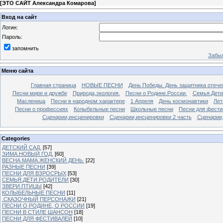
[
ЭТО САЙТ Александра Комарова
]
Вход на сайт
Логин:
Пароль:
запомнить
Забыл
Меню сайта
Главная страница
НОВЫЕ ПЕСНИ
День Победы. День защитника отече
Песни мире и дружбе
Природа,экология.
Песни о Родине.России.
Семья.Дети
Масленица
Песни в народном характере
1 Апреля
День космонавтики
Лет
Песни о профессиях
Колыбельные песни
Школьные песни
Песни для фести
Сценарии,инсценировки
Сценарии,инсценировки 2 часть
Сценарии,
Categories
ДЕТСКИЙ САД.
[57]
ЗИМА.НОВЫЙ ГОД.
[60]
ВЕСНА.МАМА.ЖЕНСКИЙ ДЕНЬ.
[22]
РАЗНЫЕ ПЕСНИ
[39]
ПЕСНИ ДЛЯ ВЗРОСРЫХ
[53]
СЕМЬЯ.ДЕТИ.РОДИТЕЛИ
[30]
ЗВЕРИ.ПТИЦЫ
[42]
КОЛЫБЕЛЬНЫЕ ПЕСНИ
[11]
.СКАЗОЧНЫЙ ПЕРСОНАЖИ
[21]
ПЕСНИ О РОДИНЕ, О РОССИИ
[19]
ПЕСНИ В СТИЛЕ ШАНСОН
[18]
ПЕСНИ ДЛЯ ФЕСТИВАЛЕЙ
[10]