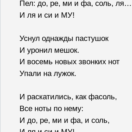
Пел: до, ре, ми и фа, соль, 
И ля и си и МУ!
Уснул однажды пастушок
И уронил мешок.
И восемь новых звонких нот
Упали на лужок.
И раскатились, как фасоль,
Все ноты по нему: 2
И до, ре, ми и фа, и соль,
И ля и си и МУ!