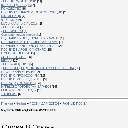
ДЕНЬ КОСМОНАВТИКИ
[11]
ЮБИЛЕЙ ДЕТ.САДА
[2]
РОЖДЕСТВО
[9]
ПЕСНИ-ТАНЦЫ-ХОРЕОГ.КОМПОЗИЦИИ
[23]
МАСЛЕНИЦА
[4]
ФЛЕШМОБ
[4]
МУЗЫКАЛЬНЫЕ ПЬЕСЫ
[1]
ДЕНЬ ОТЦА
[9]
ДЕНЬ МАТЕРИ
[7]
Сценарии,инсценировки
[1]
СЦЕНАРИИ,ИНСЦЕНИРОВКИ 2 ЧАСТЬ
[1]
СЦЕНАРИИ. ИНСЦЕНИРОВКИ 3 часть
[1]
СЦЕНАРИИ ИНСЦЕНИРОВКИ 4 часть
[2]
ПЕСНИ В НАРОДНОМ СТИЛЕ
[18]
ОСЕННИЕ ПЕСНИ
[15]
ЛЕТНИЕ ПЕСНИ
[20]
ШКОЛА
[27]
ДЕНЬ РОЖДЕНИЯ
[5]
ДЕНЬ ПОБЕДЫ. ДЕНЬ ЗАЩИТНИКА ОТЕЧЕСТВА
[36]
СПОРТИВНЫЕ ПЕСНИ
[8]
ПЕСНИ О ПРОФЕССИЯХ
[12]
ПЕСНИ О МИРЕ И ДРУЖБЕ
[9]
ПРИРОДА,ЭКОЛОГИЯ
[13]
ИГРЫ,СКОРОГОВОРКИ.ЗАГАДКИ
[16]
ВЫПУСКНОЙ В Д.САДУ
[16]
1 АПРЕЛЯ!
[4]
Главная
»
Файлы
»
ПЕСНИ ДЛЯ ДЕТЕЙ
»
РАЗНЫЕ ПЕСНИ
ЧУДЕСА ПРИХОДЯТ НА РАССВЕТЕ
Слова В.Орова.