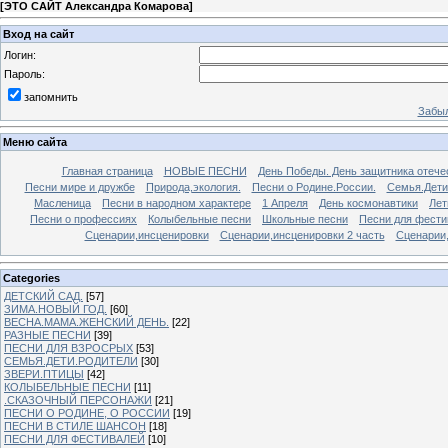
[
ЭТО САЙТ Александра Комарова
]
Вход на сайт
Логин:
Пароль:
запомнить
Забыл
Меню сайта
Главная страница
НОВЫЕ ПЕСНИ
День Победы. День защитника отече
Песни мире и дружбе
Природа,экология.
Песни о Родине.России.
Семья.Дети
Масленица
Песни в народном характере
1 Апреля
День космонавтики
Лет
Песни о профессиях
Колыбельные песни
Школьные песни
Песни для фести
Сценарии,инсценировки
Сценарии,инсценировки 2 часть
Сценарии,
Categories
ДЕТСКИЙ САД.
[57]
ЗИМА.НОВЫЙ ГОД.
[60]
ВЕСНА.МАМА.ЖЕНСКИЙ ДЕНЬ.
[22]
РАЗНЫЕ ПЕСНИ
[39]
ПЕСНИ ДЛЯ ВЗРОСРЫХ
[53]
СЕМЬЯ.ДЕТИ.РОДИТЕЛИ
[30]
ЗВЕРИ.ПТИЦЫ
[42]
КОЛЫБЕЛЬНЫЕ ПЕСНИ
[11]
.СКАЗОЧНЫЙ ПЕРСОНАЖИ
[21]
ПЕСНИ О РОДИНЕ, О РОССИИ
[19]
ПЕСНИ В СТИЛЕ ШАНСОН
[18]
ПЕСНИ ДЛЯ ФЕСТИВАЛЕЙ
[10]