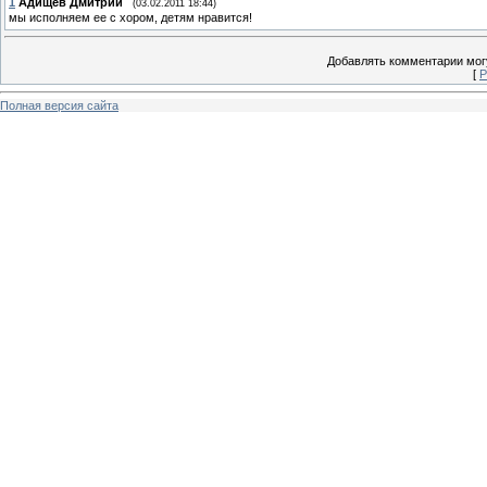
1
Адищев Дмитрий
(03.02.2011 18:44)
мы исполняем ее с хором, детям нравится!
Добавлять комментарии могу
[
Р
Полная версия сайта