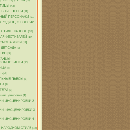
ДЕТИ.РОДИТЕЛИ
[30]
ПТИЦЫ
[42]
ЛЬНЫЕ ПЕСНИ
[11]
ЧНЫЙ ПЕРСОНАЖИ
[21]
О РОДИНЕ, О РОССИИ
В СТИЛЕ ШАНСОН
[18]
ДЛЯ ФЕСТИВАЛЕЙ
[10]
ОСМОНАВТИКИ
[11]
 ДЕТ.САДА
[2]
ТВО
[9]
ТАНЦЫ-
.КОМПОЗИЦИИ
[23]
ИЦА
[4]
ОБ
[4]
ЛЬНЫЕ ПЬЕСЫ
[1]
ТЦА
[9]
АТЕРИ
[7]
,инсценировки
[1]
ИИ,ИНСЦЕНИРОВКИ 2
]
ИИ. ИНСЦЕНИРОВКИ 3
ИИ ИНСЦЕНИРОВКИ 4
В НАРОДНОМ СТИЛЕ
[18]