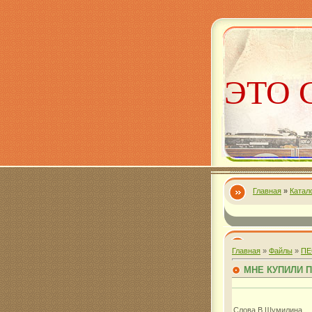
ЭТО 
Главная
»
Катал
Алекс
Главная
»
Файлы
»
ПЕ
МНЕ КУПИЛИ 
Слова В.Шумилина