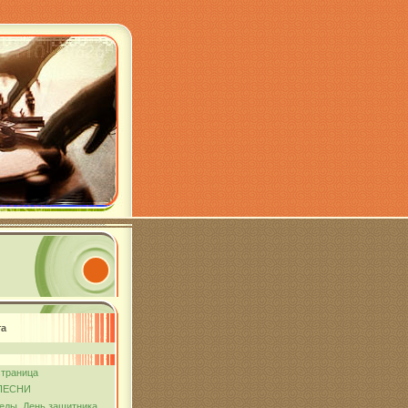
та
страница
ПЕСНИ
еды. День защитника