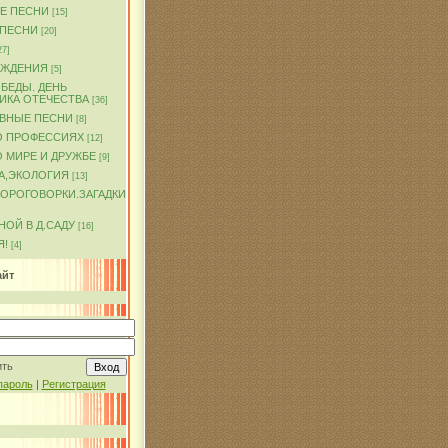
Е ПЕСНИ
[15]
 ПЕСНИ
[20]
27]
ОЖДЕНИЯ
[5]
БЕДЫ. ДЕНЬ
ИКА ОТЕЧЕСТВА
[36]
ВНЫЕ ПЕСНИ
[8]
О ПРОФЕССИЯХ
[12]
 МИРЕ И ДРУЖБЕ
[9]
А,ЭКОЛОГИЯ
[13]
КОРОГОВОРКИ.ЗАГАДКИ
ОЙ В Д.САДУ
[16]
Я!
[4]
айт
ить
пароль
|
Регистрация