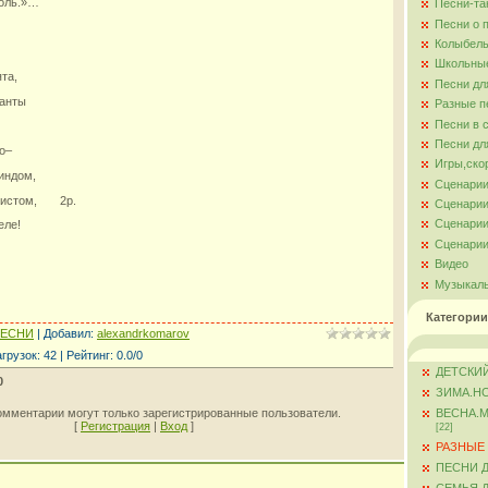
соль.»…
Песни-та
Песни о 
Колыбель
Школьны
та,
Песни дл
канты
Разные п
Песни в 
Песни дл
о–
Игры,ско
индом,
Сценарии
олистом, 2р.
Сценарии
Сценарии
Пеле!
Сценарии
Видео
Музыкал
Категории
ПЕСНИ
|
Добавил
:
alexandrkomarov
агрузок
:
42
|
Рейтинг
:
0.0
/
0
ДЕТСКИЙ
0
ЗИМА.Н
омментарии могут только зарегистрированные пользователи.
ВЕСНА.
[
Регистрация
|
Вход
]
[22]
РАЗНЫЕ
ПЕСНИ 