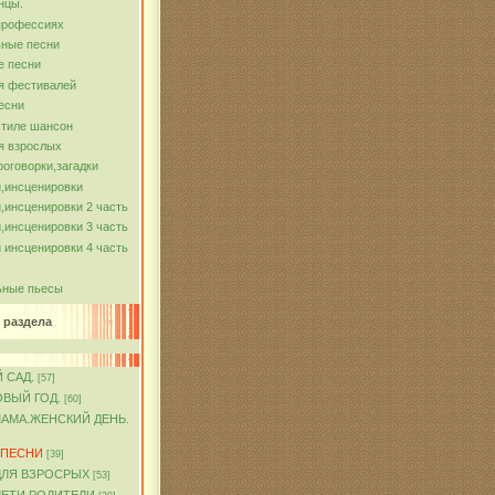
нцы.
профессиях
ные песни
е песни
я фестивалей
есни
стиле шансон
я взрослых
роговорки,загадки
,инсценировки
,инсценировки 2 часть
,инсценировки 3 часть
 инсценировки 4 часть
ьные пьесы
 раздела
 САД.
[57]
ОВЫЙ ГОД.
[60]
МАМА.ЖЕНСКИЙ ДЕНЬ.
 ПЕСНИ
[39]
ДЛЯ ВЗРОСРЫХ
[53]