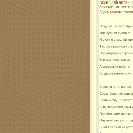
ПЕСНЯ ДЛЯ ДЕТЕЙ 
Заказать минус мо
Комар
Здесь можно посл
Я грущу - и есть при
Мне купили пианино.
И сижу я с кислой ми
Так расстроился хоть
Под надзором строго
Выколачиваю гаммы,
А соседские ребята
Во дворе гоняют мяч.
Уроню я ноты на пол,
Сразу брови хмурит п
Лишь чихну - в ответ
Быть внимательным и
Под большим портре
Очумел совсем от ст
Бьют как пули из рога