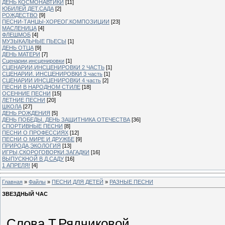
ДЕНЬ КОСМОНАВТИКИ
[11]
ЮБИЛЕЙ ДЕТ.САДА
[2]
РОЖДЕСТВО
[9]
ПЕСНИ-ТАНЦЫ-ХОРЕОГ.КОМПОЗИЦИИ
[23]
МАСЛЕНИЦА
[4]
ФЛЕШМОБ
[4]
МУЗЫКАЛЬНЫЕ ПЬЕСЫ
[1]
ДЕНЬ ОТЦА
[9]
ДЕНЬ МАТЕРИ
[7]
Сценарии,инсценировки
[1]
СЦЕНАРИИ,ИНСЦЕНИРОВКИ 2 ЧАСТЬ
[1]
СЦЕНАРИИ. ИНСЦЕНИРОВКИ 3 часть
[1]
СЦЕНАРИИ ИНСЦЕНИРОВКИ 4 часть
[2]
ПЕСНИ В НАРОДНОМ СТИЛЕ
[18]
ОСЕННИЕ ПЕСНИ
[15]
ЛЕТНИЕ ПЕСНИ
[20]
ШКОЛА
[27]
ДЕНЬ РОЖДЕНИЯ
[5]
ДЕНЬ ПОБЕДЫ. ДЕНЬ ЗАЩИТНИКА ОТЕЧЕСТВА
[36]
СПОРТИВНЫЕ ПЕСНИ
[8]
ПЕСНИ О ПРОФЕССИЯХ
[12]
ПЕСНИ О МИРЕ И ДРУЖБЕ
[9]
ПРИРОДА,ЭКОЛОГИЯ
[13]
ИГРЫ,СКОРОГОВОРКИ.ЗАГАДКИ
[16]
ВЫПУСКНОЙ В Д.САДУ
[16]
1 АПРЕЛЯ!
[4]
Главная
»
Файлы
»
ПЕСНИ ДЛЯ ДЕТЕЙ
»
РАЗНЫЕ ПЕСНИ
ЗВЕЗДНЫЙ ЧАС
Слова Т.Рядчиковой