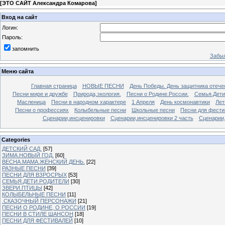
[
ЭТО САЙТ Александра Комарова
]
Вход на сайт
Логин:
Пароль:
запомнить
Забыл
Меню сайта
Главная страница
НОВЫЕ ПЕСНИ
День Победы. День защитника отече
Песни мире и дружбе
Природа,экология.
Песни о Родине.России.
Семья.Дети
Масленица
Песни в народном характере
1 Апреля
День космонавтики
Лет
Песни о профессиях
Колыбельные песни
Школьные песни
Песни для фести
Сценарии,инсценировки
Сценарии,инсценировки 2 часть
Сценарии,
Categories
ДЕТСКИЙ САД.
[57]
ЗИМА.НОВЫЙ ГОД.
[60]
ВЕСНА.МАМА.ЖЕНСКИЙ ДЕНЬ.
[22]
РАЗНЫЕ ПЕСНИ
[39]
ПЕСНИ ДЛЯ ВЗРОСРЫХ
[53]
СЕМЬЯ.ДЕТИ.РОДИТЕЛИ
[30]
ЗВЕРИ.ПТИЦЫ
[42]
КОЛЫБЕЛЬНЫЕ ПЕСНИ
[11]
.СКАЗОЧНЫЙ ПЕРСОНАЖИ
[21]
ПЕСНИ О РОДИНЕ, О РОССИИ
[19]
ПЕСНИ В СТИЛЕ ШАНСОН
[18]
ПЕСНИ ДЛЯ ФЕСТИВАЛЕЙ
[10]