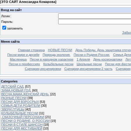
[
ЭТО САЙТ Александра Комарова
]
Вход на сайт
Логин:
Пароль:
запомнить
Забыл
Меню сайта
Главная страница
НОВЫЕ ПЕСНИ
День Победы. День защитника отече
Песни мире и дружбе
Природа,экология.
Песни о Родине.России.
Семья.Дети
Масленица
Песни в народном характере
1 Апреля
День космонавтики
Лет
Песни о профессиях
Колыбельные песни
Школьные песни
Песни для фести
Сценарии,инсценировки
Сценарии,инсценировки 2 часть
Сценарии,
Categories
ДЕТСКИЙ САД.
[57]
ЗИМА.НОВЫЙ ГОД.
[60]
ВЕСНА.МАМА.ЖЕНСКИЙ ДЕНЬ.
[22]
РАЗНЫЕ ПЕСНИ
[39]
ПЕСНИ ДЛЯ ВЗРОСРЫХ
[53]
СЕМЬЯ.ДЕТИ.РОДИТЕЛИ
[30]
ЗВЕРИ.ПТИЦЫ
[42]
КОЛЫБЕЛЬНЫЕ ПЕСНИ
[11]
.СКАЗОЧНЫЙ ПЕРСОНАЖИ
[21]
ПЕСНИ О РОДИНЕ, О РОССИИ
[19]
ПЕСНИ В СТИЛЕ ШАНСОН
[18]
ПЕСНИ ДЛЯ ФЕСТИВАЛЕЙ
[10]