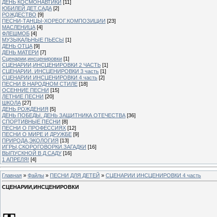
ДЕНЬ КОСМОНАВТИКИ
[11]
ЮБИЛЕЙ ДЕТ.САДА
[2]
РОЖДЕСТВО
[9]
ПЕСНИ-ТАНЦЫ-ХОРЕОГ.КОМПОЗИЦИИ
[23]
МАСЛЕНИЦА
[4]
ФЛЕШМОБ
[4]
МУЗЫКАЛЬНЫЕ ПЬЕСЫ
[1]
ДЕНЬ ОТЦА
[9]
ДЕНЬ МАТЕРИ
[7]
Сценарии,инсценировки
[1]
СЦЕНАРИИ,ИНСЦЕНИРОВКИ 2 ЧАСТЬ
[1]
СЦЕНАРИИ. ИНСЦЕНИРОВКИ 3 часть
[1]
СЦЕНАРИИ ИНСЦЕНИРОВКИ 4 часть
[2]
ПЕСНИ В НАРОДНОМ СТИЛЕ
[18]
ОСЕННИЕ ПЕСНИ
[15]
ЛЕТНИЕ ПЕСНИ
[20]
ШКОЛА
[27]
ДЕНЬ РОЖДЕНИЯ
[5]
ДЕНЬ ПОБЕДЫ. ДЕНЬ ЗАЩИТНИКА ОТЕЧЕСТВА
[36]
СПОРТИВНЫЕ ПЕСНИ
[8]
ПЕСНИ О ПРОФЕССИЯХ
[12]
ПЕСНИ О МИРЕ И ДРУЖБЕ
[9]
ПРИРОДА,ЭКОЛОГИЯ
[13]
ИГРЫ,СКОРОГОВОРКИ.ЗАГАДКИ
[16]
ВЫПУСКНОЙ В Д.САДУ
[16]
1 АПРЕЛЯ!
[4]
Главная
»
Файлы
»
ПЕСНИ ДЛЯ ДЕТЕЙ
»
СЦЕНАРИИ ИНСЦЕНИРОВКИ 4 часть
СЦЕНАРИИ,ИНСЦЕНИРОВКИ