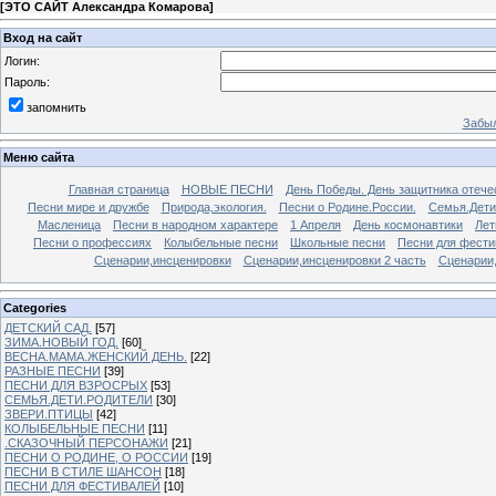
[
ЭТО САЙТ Александра Комарова
]
Вход на сайт
Логин:
Пароль:
запомнить
Забыл
Меню сайта
Главная страница
НОВЫЕ ПЕСНИ
День Победы. День защитника отече
Песни мире и дружбе
Природа,экология.
Песни о Родине.России.
Семья.Дети
Масленица
Песни в народном характере
1 Апреля
День космонавтики
Лет
Песни о профессиях
Колыбельные песни
Школьные песни
Песни для фести
Сценарии,инсценировки
Сценарии,инсценировки 2 часть
Сценарии,
Categories
ДЕТСКИЙ САД.
[57]
ЗИМА.НОВЫЙ ГОД.
[60]
ВЕСНА.МАМА.ЖЕНСКИЙ ДЕНЬ.
[22]
РАЗНЫЕ ПЕСНИ
[39]
ПЕСНИ ДЛЯ ВЗРОСРЫХ
[53]
СЕМЬЯ.ДЕТИ.РОДИТЕЛИ
[30]
ЗВЕРИ.ПТИЦЫ
[42]
КОЛЫБЕЛЬНЫЕ ПЕСНИ
[11]
.СКАЗОЧНЫЙ ПЕРСОНАЖИ
[21]
ПЕСНИ О РОДИНЕ, О РОССИИ
[19]
ПЕСНИ В СТИЛЕ ШАНСОН
[18]
ПЕСНИ ДЛЯ ФЕСТИВАЛЕЙ
[10]