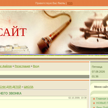
Приветствую Вас
Гость
|
RSS
САЙТ
ог файлов
»
Регистрация
»
Вход
Пятница
андра
07.08.2026
01:36
СНИ ДЛЯ ДЕТЕЙ
»
ШКОЛА
Меню сай
НЕГО ЗВОНКА
02.10.2009, 10:38
Главная 
НОВЫЕ 
День Поб