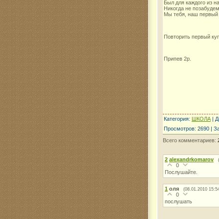
Был для каждого из на
Никогда не позабуде
Мы тебя, наш первый 
Повторить первый куп
Припев 2р.
Категория
:
ШКОЛА
|
Д
Просмотров
:
2690
|
З
Всего комментариев
:
2
alexandrkomarov
0
Послушайте.
1
оля
(08.01.2010 15:5
0
послушать