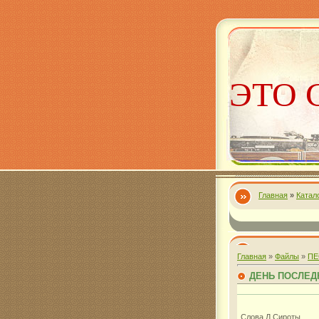
ЭТО 
Главная
»
Катал
Алекс
Главная
»
Файлы
»
ПЕ
ДЕНЬ ПОСЛЕД
Слова Л.Сироты