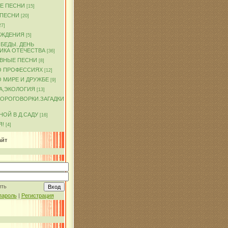
Е ПЕСНИ
[15]
 ПЕСНИ
[20]
27]
ОЖДЕНИЯ
[5]
БЕДЫ. ДЕНЬ
ИКА ОТЕЧЕСТВА
[36]
ВНЫЕ ПЕСНИ
[8]
О ПРОФЕССИЯХ
[12]
 МИРЕ И ДРУЖБЕ
[9]
А,ЭКОЛОГИЯ
[13]
КОРОГОВОРКИ.ЗАГАДКИ
ОЙ В Д.САДУ
[16]
Я!
[4]
айт
ить
пароль
|
Регистрация