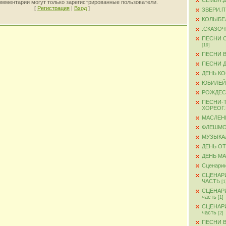
СЕМЬЯ.
омментарии могут только зарегистрированные пользователи.
[
Регистрация
|
Вход
]
ЗВЕРИ.
КОЛЫБЕ
.СКАЗО
ПЕСНИ 
[19]
ПЕСНИ 
ПЕСНИ 
ДЕНЬ К
ЮБИЛЕЙ
РОЖДЕС
ПЕСНИ-
ХОРЕОГ
МАСЛЕН
ФЛЕШМ
МУЗЫКА
ДЕНЬ О
ДЕНЬ М
Сценарии
СЦЕНАР
ЧАСТЬ
[1
СЦЕНАР
часть
[1]
СЦЕНАР
часть
[2]
ПЕСНИ 