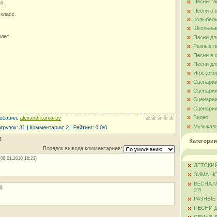
Песни-та
с.
м
Песни о 
класс.
Колыбель
Школьны
лет.
Песни дл
Разные п
Песни в 
Песни дл
Игры,ско
Сценарии
Сценарии
Сценарии
Сценарии
Видео
обавил
:
alexandrkomarov
Музыкал
агрузок
:
31
|
Комментарии
:
2
|
Рейтинг
:
0.0
/
0
2
Категории
Порядок вывода комментариев:
(08.01.2010 16:23)
ДЕТСКИЙ
ЗИМА.Н
ВЕСНА.
4)
[22]
РАЗНЫЕ
ПЕСНИ 