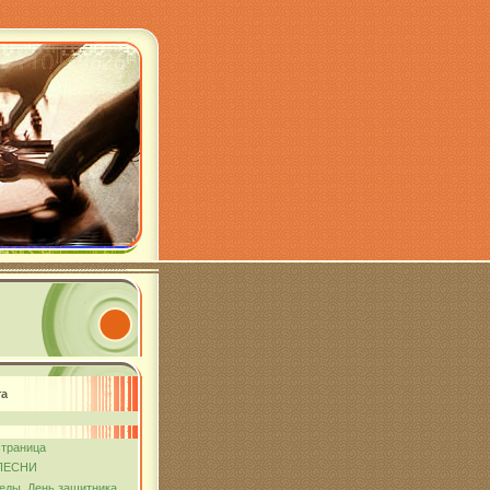
та
страница
ПЕСНИ
еды. День защитника