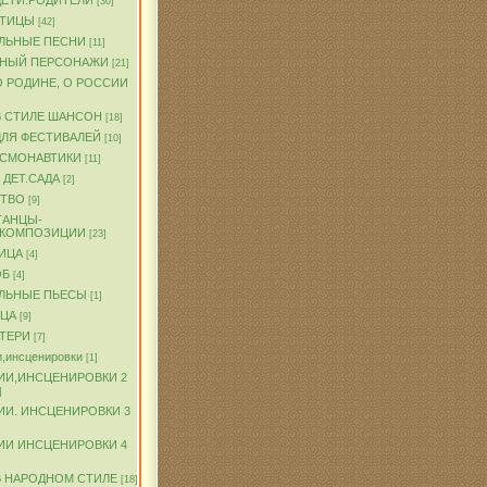
ДЕТИ.РОДИТЕЛИ
[30]
ПТИЦЫ
[42]
ЛЬНЫЕ ПЕСНИ
[11]
ЧНЫЙ ПЕРСОНАЖИ
[21]
О РОДИНЕ, О РОССИИ
В СТИЛЕ ШАНСОН
[18]
ДЛЯ ФЕСТИВАЛЕЙ
[10]
ОСМОНАВТИКИ
[11]
 ДЕТ.САДА
[2]
ТВО
[9]
ТАНЦЫ-
.КОМПОЗИЦИИ
[23]
ИЦА
[4]
ОБ
[4]
ЛЬНЫЕ ПЬЕСЫ
[1]
ТЦА
[9]
АТЕРИ
[7]
,инсценировки
[1]
ИИ,ИНСЦЕНИРОВКИ 2
]
ИИ. ИНСЦЕНИРОВКИ 3
ИИ ИНСЦЕНИРОВКИ 4
В НАРОДНОМ СТИЛЕ
[18]