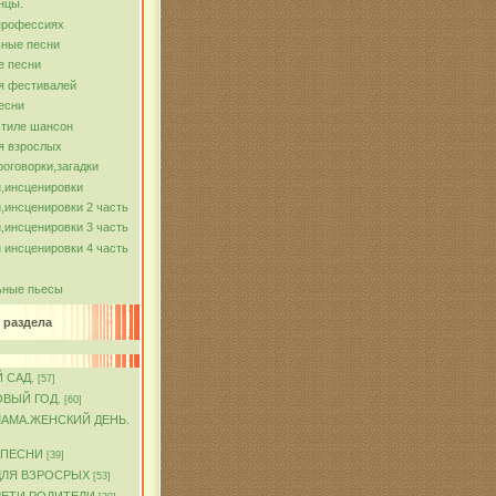
нцы.
профессиях
ные песни
е песни
я фестивалей
есни
стиле шансон
я взрослых
роговорки,загадки
,инсценировки
,инсценировки 2 часть
,инсценировки 3 часть
 инсценировки 4 часть
ьные пьесы
 раздела
 САД.
[57]
ОВЫЙ ГОД.
[60]
МАМА.ЖЕНСКИЙ ДЕНЬ.
 ПЕСНИ
[39]
ДЛЯ ВЗРОСРЫХ
[53]