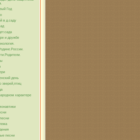
а.
вый Год
о
й в д.саду
сад
ет.сада
ре и дружбе
экология.
Родине.России.
ти.Родители.
бы
а
ери
енский день
о зверей,птиц
ца
народном характере
монавтики
есни
песни
тема
дения
ые песни