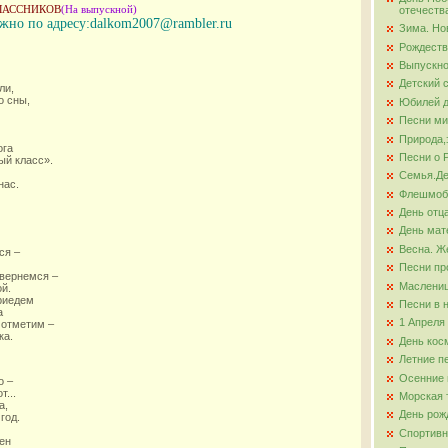
ЛАССНИКОВ
(На выпускной)
отечеств
жно по адресу:dalkom2007@rambler.ru
Зима. Но
ова
Рождеств
Выпускно
Детский 
ли,
о сны,
Юбилей д
Песни ми
Природа,
ога
Песни о 
ый класс».
Семья.Де
нас.
Флешмо
День отц
День мат
Весна. Ж
ся –
Песни пр
 вернемся –
Маслени
ой.
риедем
Песни в 
а
1 Апреля
 отметим –
ка.
День кос
Летние п
Осенние 
о –
т...
Морская 
а,
День рож
год.
Спортивн
ден