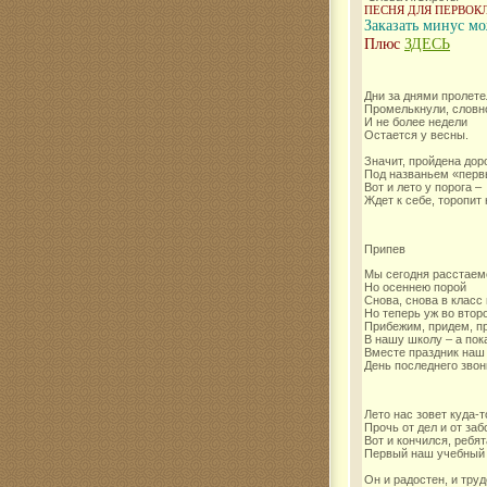
ПЕСНЯ ДЛЯ ПЕРВОК
Заказать минус мо
Комар
Плюс
ЗДЕСЬ
Дни за днями пролете
Промелькнули, словн
И не более недели
Остается у весны.
Значит, пройдена дор
Под названьем «перв
Вот и лето у порога –
Ждет к себе, торопит 
Припев
Мы сегодня расстаем
Но осеннею порой
Снова, снова в класс
Но теперь уж во втор
Прибежим, придем, п
В нашу школу – а пок
Вместе праздник наш
День последнего звон
Лето нас зовет куда-т
Прочь от дел и от забо
Вот и кончился, ребят
Первый наш учебный 
Он и радостен, и тру