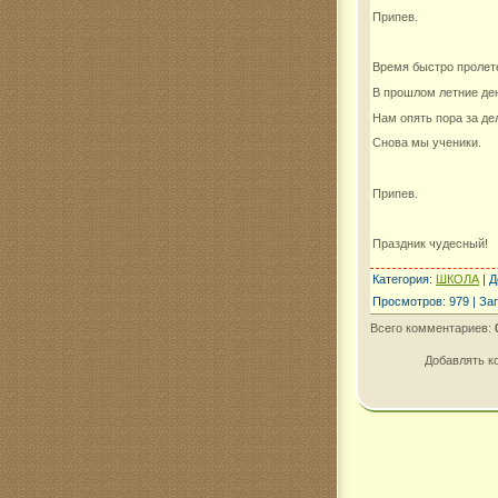
Припев.
Время быстро пролет
В прошлом летние де
Нам опять пора за де
Снова мы ученики.
Припев.
Праздник чудесный!
Категория
:
ШКОЛА
|
Д
Просмотров
:
979
|
Заг
Всего комментариев
:
Добавлять к