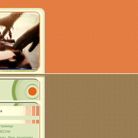
та
страница
ПЕСНИ
еды. День защитника