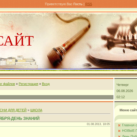
Приветствую Вас
Гость
|
RSS
САЙТ
ог файлов
»
Регистрация
»
Вход
Четверг
андра
06.08.2026
02:12
СНИ ДЛЯ ДЕТЕЙ
»
ШКОЛА
Меню сай
ЯБРЯ-ДЕНЬ ЗНАНИЙ
01.08.2013, 18:05
Главная 
НОВЫЕ 
День Поб