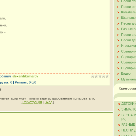
Песни-та
Песни о 
Колыбель
Школьны
ело,
Песни дл
ньки.
Разные п
ло –
Песни в 
Песни дл
Игры,ско
Сценарии
Сценарии
Сценарии
Сценарии
Видео
обавил
:
alexandrkomarov
Музыкал
рузок
:
0
|
Рейтинг
:
0.0
/
0
Категории
0
омментарии могут только зарегистрированные пользователи.
[
Регистрация
|
Вход
]
ДЕТСКИЙ
ЗИМА.Н
ВЕСНА.
[22]
РАЗНЫЕ
ПЕСНИ 