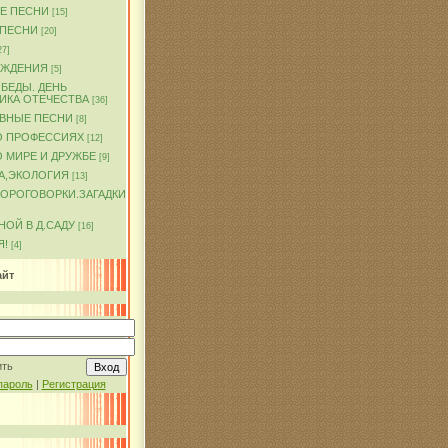
Е ПЕСНИ
[15]
 ПЕСНИ
[20]
27]
ОЖДЕНИЯ
[5]
БЕДЫ. ДЕНЬ
ИКА ОТЕЧЕСТВА
[36]
ВНЫЕ ПЕСНИ
[8]
О ПРОФЕССИЯХ
[12]
 МИРЕ И ДРУЖБЕ
[9]
А,ЭКОЛОГИЯ
[13]
КОРОГОВОРКИ.ЗАГАДКИ
ОЙ В Д.САДУ
[16]
Я!
[4]
айт
ить
пароль
|
Регистрация