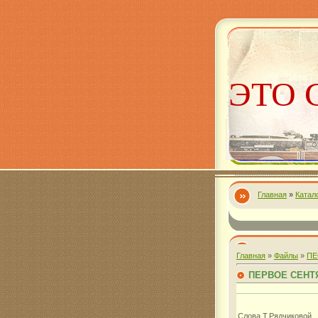
ЭТО 
Главная
»
Катал
Алекс
Главная
»
Файлы
»
ПЕ
ПЕРВОЕ СЕНТ
Слова Т.Рядчиковой