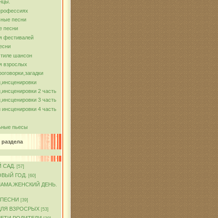
нцы.
профессиях
ные песни
е песни
я фестивалей
есни
стиле шансон
я взрослых
роговорки,загадки
,инсценировки
,инсценировки 2 часть
,инсценировки 3 часть
 инсценировки 4 часть
ьные пьесы
 раздела
 САД.
[57]
ОВЫЙ ГОД.
[60]
МАМА.ЖЕНСКИЙ ДЕНЬ.
 ПЕСНИ
[39]
ДЛЯ ВЗРОСРЫХ
[53]