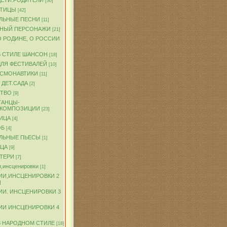
ДЕТИ.РОДИТЕЛИ
[30]
ПТИЦЫ
[42]
ЛЬНЫЕ ПЕСНИ
[11]
ЧНЫЙ ПЕРСОНАЖИ
[21]
О РОДИНЕ, О РОССИИ
В СТИЛЕ ШАНСОН
[18]
ДЛЯ ФЕСТИВАЛЕЙ
[10]
ОСМОНАВТИКИ
[11]
 ДЕТ.САДА
[2]
ТВО
[9]
ТАНЦЫ-
.КОМПОЗИЦИИ
[23]
ИЦА
[4]
ОБ
[4]
ЛЬНЫЕ ПЬЕСЫ
[1]
ТЦА
[9]
АТЕРИ
[7]
,инсценировки
[1]
ИИ,ИНСЦЕНИРОВКИ 2
]
ИИ. ИНСЦЕНИРОВКИ 3
ИИ ИНСЦЕНИРОВКИ 4
В НАРОДНОМ СТИЛЕ
[18]