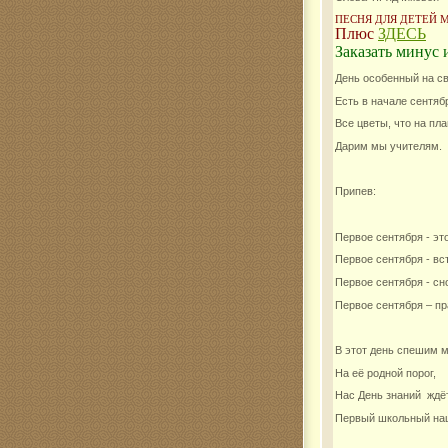
ПЕСНЯ ДЛЯ ДЕТЕЙ 
Плюс
ЗДЕСЬ
Комар
Заказать минус 
День особенный на с
Есть в начале сентябр
Все цветы, что на пла
Дарим мы учителям.
Припев:
Первое сентября - это
Первое сентября - вс
Первое сентября - с
Первое сентября – пр
В этот день спешим м
На её родной порог,
Нас День знаний ждё
Первый школьный наш