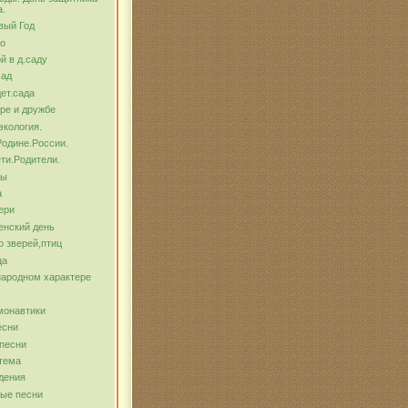
а.
вый Год
о
й в д.саду
сад
ет.сада
ре и дружбе
экология.
Родине.России.
ти.Родители.
бы
а
ери
енский день
о зверей,птиц
ца
народном характере
монавтики
есни
песни
тема
дения
ые песни