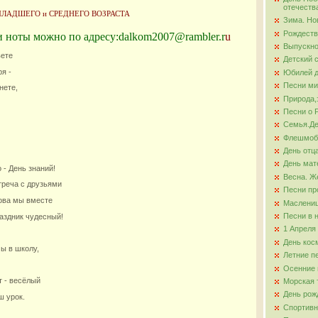
отечеств
МЛАДШЕГО и СРЕДНЕГО ВОЗРАСТА
Зима. Но
ова
Рождеств
и ноты можно по адресу:dalkom2007@rambler.r
u
Выпускно
вете
Детский 
я -
Юбилей д
Песни ми
нете,
Природа,
Песни о 
Семья.Де
Флешмо
День отц
День мат
 - День знаний!
Весна. Ж
треча с друзьями
Песни пр
нова мы вместе
Маслени
Песни в 
аздник чудесный!
1 Апреля
День кос
ы в школу,
Летние п
Осенние 
т - весёлый
Морская 
День рож
 урок.
Спортивн