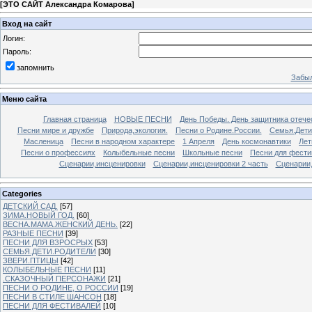
[
ЭТО САЙТ Александра Комарова
]
Вход на сайт
Логин:
Пароль:
запомнить
Забыл
Меню сайта
Главная страница
НОВЫЕ ПЕСНИ
День Победы. День защитника отече
Песни мире и дружбе
Природа,экология.
Песни о Родине.России.
Семья.Дети
Масленица
Песни в народном характере
1 Апреля
День космонавтики
Лет
Песни о профессиях
Колыбельные песни
Школьные песни
Песни для фести
Сценарии,инсценировки
Сценарии,инсценировки 2 часть
Сценарии,
Categories
ДЕТСКИЙ САД.
[57]
ЗИМА.НОВЫЙ ГОД.
[60]
ВЕСНА.МАМА.ЖЕНСКИЙ ДЕНЬ.
[22]
РАЗНЫЕ ПЕСНИ
[39]
ПЕСНИ ДЛЯ ВЗРОСРЫХ
[53]
СЕМЬЯ.ДЕТИ.РОДИТЕЛИ
[30]
ЗВЕРИ.ПТИЦЫ
[42]
КОЛЫБЕЛЬНЫЕ ПЕСНИ
[11]
.СКАЗОЧНЫЙ ПЕРСОНАЖИ
[21]
ПЕСНИ О РОДИНЕ, О РОССИИ
[19]
ПЕСНИ В СТИЛЕ ШАНСОН
[18]
ПЕСНИ ДЛЯ ФЕСТИВАЛЕЙ
[10]