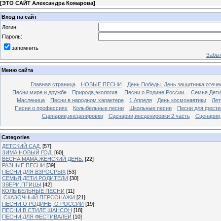
[
ЭТО САЙТ Александра Комарова
]
Вход на сайт
Логин:
Пароль:
запомнить
Забыл
Меню сайта
Главная страница
НОВЫЕ ПЕСНИ
День Победы. День защитника отече
Песни мире и дружбе
Природа,экология.
Песни о Родине.России.
Семья.Дети
Масленица
Песни в народном характере
1 Апреля
День космонавтики
Лет
Песни о профессиях
Колыбельные песни
Школьные песни
Песни для фести
Сценарии,инсценировки
Сценарии,инсценировки 2 часть
Сценарии,
Categories
ДЕТСКИЙ САД.
[57]
ЗИМА.НОВЫЙ ГОД.
[60]
ВЕСНА.МАМА.ЖЕНСКИЙ ДЕНЬ.
[22]
РАЗНЫЕ ПЕСНИ
[39]
ПЕСНИ ДЛЯ ВЗРОСРЫХ
[53]
СЕМЬЯ.ДЕТИ.РОДИТЕЛИ
[30]
ЗВЕРИ.ПТИЦЫ
[42]
КОЛЫБЕЛЬНЫЕ ПЕСНИ
[11]
.СКАЗОЧНЫЙ ПЕРСОНАЖИ
[21]
ПЕСНИ О РОДИНЕ, О РОССИИ
[19]
ПЕСНИ В СТИЛЕ ШАНСОН
[18]
ПЕСНИ ДЛЯ ФЕСТИВАЛЕЙ
[10]