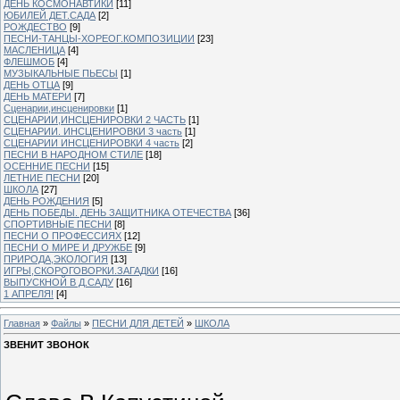
ДЕНЬ КОСМОНАВТИКИ
[11]
ЮБИЛЕЙ ДЕТ.САДА
[2]
РОЖДЕСТВО
[9]
ПЕСНИ-ТАНЦЫ-ХОРЕОГ.КОМПОЗИЦИИ
[23]
МАСЛЕНИЦА
[4]
ФЛЕШМОБ
[4]
МУЗЫКАЛЬНЫЕ ПЬЕСЫ
[1]
ДЕНЬ ОТЦА
[9]
ДЕНЬ МАТЕРИ
[7]
Сценарии,инсценировки
[1]
СЦЕНАРИИ,ИНСЦЕНИРОВКИ 2 ЧАСТЬ
[1]
СЦЕНАРИИ. ИНСЦЕНИРОВКИ 3 часть
[1]
СЦЕНАРИИ ИНСЦЕНИРОВКИ 4 часть
[2]
ПЕСНИ В НАРОДНОМ СТИЛЕ
[18]
ОСЕННИЕ ПЕСНИ
[15]
ЛЕТНИЕ ПЕСНИ
[20]
ШКОЛА
[27]
ДЕНЬ РОЖДЕНИЯ
[5]
ДЕНЬ ПОБЕДЫ. ДЕНЬ ЗАЩИТНИКА ОТЕЧЕСТВА
[36]
СПОРТИВНЫЕ ПЕСНИ
[8]
ПЕСНИ О ПРОФЕССИЯХ
[12]
ПЕСНИ О МИРЕ И ДРУЖБЕ
[9]
ПРИРОДА,ЭКОЛОГИЯ
[13]
ИГРЫ,СКОРОГОВОРКИ.ЗАГАДКИ
[16]
ВЫПУСКНОЙ В Д.САДУ
[16]
1 АПРЕЛЯ!
[4]
Главная
»
Файлы
»
ПЕСНИ ДЛЯ ДЕТЕЙ
»
ШКОЛА
ЗВЕНИТ ЗВОНОК