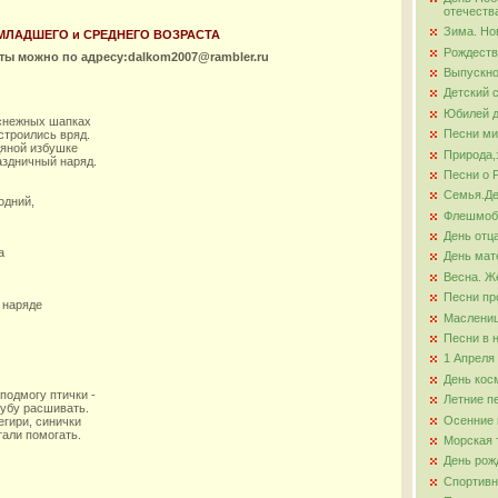
отечеств
Зима. Но
 МЛАДШЕГО и СРЕДНЕГО ВОЗРАСТА
ова
Рождеств
оты можно по адресу:dalkom2007@rambler.ru
Выпускно
Детский 
Юбилей д
снежных шапках
Песни ми
строились вряд.
дяной избушке
Природа,
аздничный наряд.
Песни о 
Семья.Де
одний,
Флешмо
День отц
а
День мат
Весна. Ж
Песни пр
 наряде
Маслени
Песни в 
1 Апреля
День кос
подмогу птички -
Летние п
убу расшивать.
Осенние 
егири, синички
тали помогать.
Морская 
День рож
Спортивн