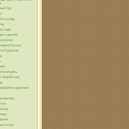
а.
вый Год
о
й в д.саду
сад
ет.сада
ре и дружбе
экология.
Родине.России.
ти.Родители.
бы
а
ери
енский день
о зверей,птиц
ца
народном характере
монавтики
есни
песни
тема
дения
ые песни