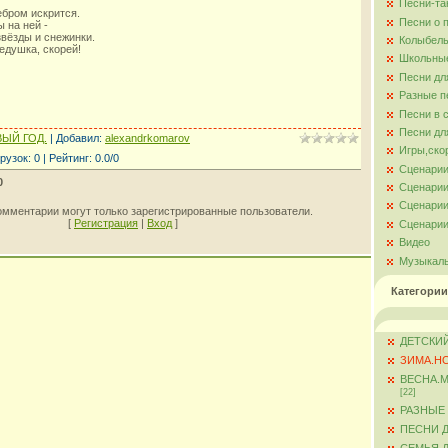
Песни-та
бром искрится.
Песни о 
 на ней -
вёзды и снежинки.
Колыбель
едушка, скорей!
Школьны
Песни дл
Разные п
Песни в 
Песни дл
ЫЙ ГОД.
|
Добавил
:
alexandrkomarov
Игры,ско
рузок
:
0
|
Рейтинг
:
0.0
/
0
Сценарии
0
Сценарии
Сценарии
омментарии могут только зарегистрированные пользователи.
[
Регистрация
|
Вход
]
Сценарии
Видео
Музыкал
Категории
ДЕТСКИЙ
ЗИМА.Н
ВЕСНА.
[22]
РАЗНЫЕ
ПЕСНИ 