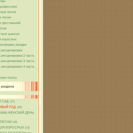
нцы.
профессиях
ные песни
е песни
я фестивалей
есни
стиле шансон
я взрослых
роговорки,загадки
,инсценировки
,инсценировки 2 часть
,инсценировки 3 часть
 инсценировки 4 часть
ьные пьесы
 раздела
 САД.
[57]
ОВЫЙ ГОД.
[60]
МАМА.ЖЕНСКИЙ ДЕНЬ.
 ПЕСНИ
[39]
ДЛЯ ВЗРОСРЫХ
[53]