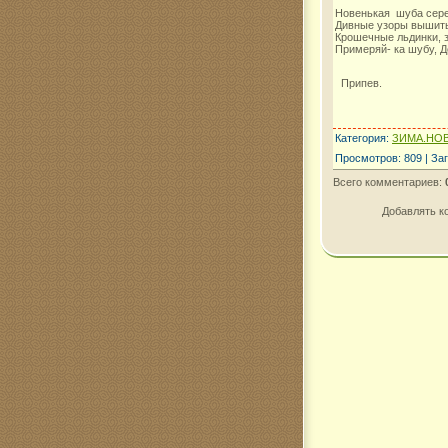
Новенькая шуба сере
Дивные узоры вышиты
Крошечные льдинки, з
Примеряй- ка шубу, Д
Припев.
Категория
:
ЗИМА.НОВ
Просмотров
:
809
|
Заг
Всего комментариев
:
Добавлять к