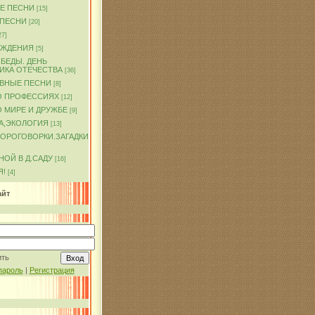
Е ПЕСНИ
[15]
 ПЕСНИ
[20]
27]
ОЖДЕНИЯ
[5]
БЕДЫ. ДЕНЬ
ИКА ОТЕЧЕСТВА
[36]
ВНЫЕ ПЕСНИ
[8]
О ПРОФЕССИЯХ
[12]
 МИРЕ И ДРУЖБЕ
[9]
А,ЭКОЛОГИЯ
[13]
КОРОГОВОРКИ.ЗАГАДКИ
ОЙ В Д.САДУ
[16]
Я!
[4]
айт
ить
пароль
|
Регистрация