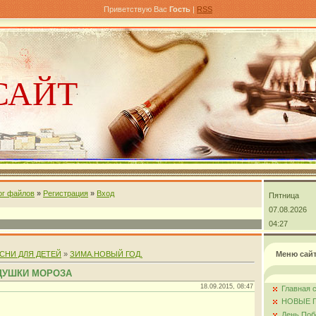
Приветствую Вас
Гость
|
RSS
САЙТ
ог файлов
»
Регистрация
»
Вход
Пятница
андра
07.08.2026
04:27
СНИ ДЛЯ ДЕТЕЙ
»
ЗИМА.НОВЫЙ ГОД.
Меню сай
ДУШКИ МОРОЗА
18.09.2015, 08:47
Главная 
НОВЫЕ 
День Поб