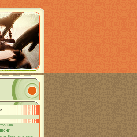
та
страница
ПЕСНИ
еды. День защитника