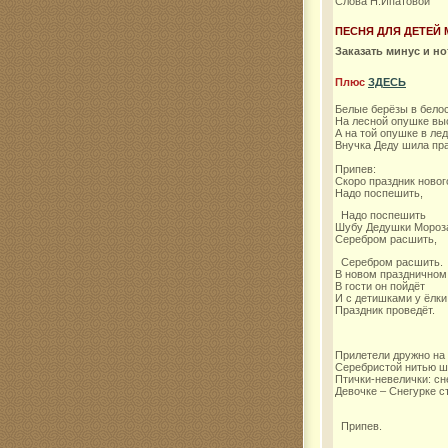
Слова Н.Ипатовой
ПЕСНЯ ДЛЯ ДЕТЕЙ
Комар
Заказать минус и н
Плюс
ЗДЕСЬ
Белые берёзы в бело
На лесной опушке вы
А на той опушке в ле
Внучка Деду шила пр
Припев:
Скоро праздник новог
Надо поспешить,
Надо поспешить
Шубу Дедушки Мороз
Серебром расшить,
Серебром расшить.
В новом праздничном
В гости он пойдёт
И с детишками у ёлки
Праздник проведёт.
Прилетели дружно на 
Серебристой нитью ш
Птички-невелички: сн
Девочке – Снегурке с
Припев.