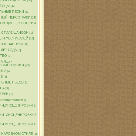
ДЕТИ.РОДИТЕЛИ
[30]
ПТИЦЫ
[42]
ЛЬНЫЕ ПЕСНИ
[11]
ЧНЫЙ ПЕРСОНАЖИ
[21]
О РОДИНЕ, О РОССИИ
В СТИЛЕ ШАНСОН
[18]
ДЛЯ ФЕСТИВАЛЕЙ
[10]
ОСМОНАВТИКИ
[11]
 ДЕТ.САДА
[2]
ТВО
[9]
ТАНЦЫ-
.КОМПОЗИЦИИ
[23]
ИЦА
[4]
ОБ
[4]
ЛЬНЫЕ ПЬЕСЫ
[1]
ТЦА
[9]
АТЕРИ
[7]
,инсценировки
[1]
ИИ,ИНСЦЕНИРОВКИ 2
]
ИИ. ИНСЦЕНИРОВКИ 3
ИИ ИНСЦЕНИРОВКИ 4
В НАРОДНОМ СТИЛЕ
[18]