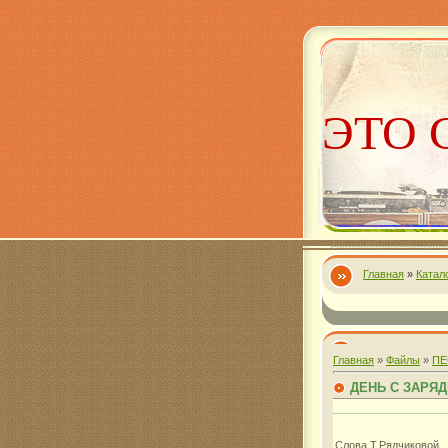
ЭТО 
Главная
»
Катал
Алекс
Главная
»
Файлы
»
ПЕ
ДЕНЬ С ЗАРЯ
Слова Т.Рядчиковой