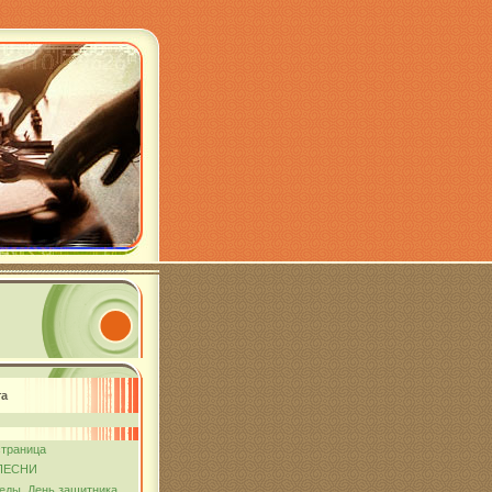
та
страница
ПЕСНИ
еды. День защитника