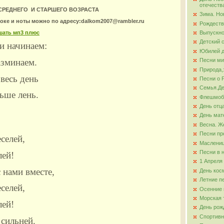
отечеств
 СРЕДНЕГО И СТАРШЕГО ВОЗРАСТА
Зима. Но
ова
аоке и ноты можно по адресу:dalkom2007@rambler.ru
Рождеств
шать мп3 плюс
Выпускно
Детский 
и начинаем:
Юбилей д
азминаем.
Песни ми
Природа,
весь день
Песни о 
Семья.Де
ьше лень.
Флешмо
День отц
День мат
Весна. Ж
Песни пр
селей,
Маслени
Песни в 
лей!
1 Апреля
 нами вместе,
День кос
Летние п
селей,
Осенние 
Морская 
лей!
День рож
Спортивн
 сильней.