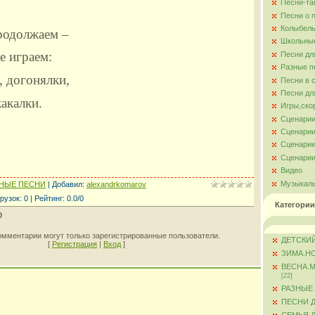
Песни-та
Песни о 
Колыбель
родолжаем –
Школьны
е играем:
Песни дл
Разные п
, догонялки,
Песни в 
Песни дл
акалки.
Игры,ско
Сценарии
Сценарии
Сценарии
Сценарии
Видео
Музыкал
НЫЕ ПЕСНИ
|
Добавил
:
alexandrkomarov
рузок
:
0
|
Рейтинг
:
0.0
/
0
Категории
0
омментарии могут только зарегистрированные пользователи.
ДЕТСКИЙ
[
Регистрация
|
Вход
]
ЗИМА.Н
ВЕСНА.
[22]
РАЗНЫЕ
ПЕСНИ 