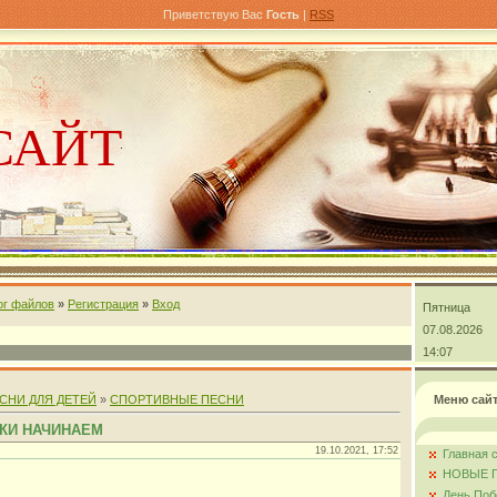
Приветствую Вас
Гость
|
RSS
САЙТ
ог файлов
»
Регистрация
»
Вход
Пятница
андра
07.08.2026
14:07
СНИ ДЛЯ ДЕТЕЙ
»
СПОРТИВНЫЕ ПЕСНИ
Меню сай
ДКИ НАЧИНАЕМ
19.10.2021, 17:52
Главная 
НОВЫЕ 
День Поб