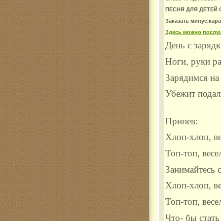
ПЕСНЯ ДЛЯ ДЕТЕЙ
Комар
Заказать минус,кар
Здесь можно послу
День с зарядк
Ноги, руки р
Зарядимся на 
Убежит подал
Припев:
Хлоп-хлоп, ве
Топ-топ, весе
Занимайтесь с
Хлоп-хлоп, ве
Топ-топ, весе
Что- бы стать