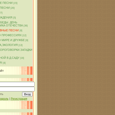
Е ПЕСНИ
[15]
 ПЕСНИ
[20]
27]
ОЖДЕНИЯ
[5]
БЕДЫ. ДЕНЬ
ИКА ОТЕЧЕСТВА
[36]
ВНЫЕ ПЕСНИ
[8]
О ПРОФЕССИЯХ
[12]
 МИРЕ И ДРУЖБЕ
[9]
А,ЭКОЛОГИЯ
[13]
КОРОГОВОРКИ.ЗАГАДКИ
ОЙ В Д.САДУ
[16]
Я!
[4]
айт
ить
пароль
|
Регистрация