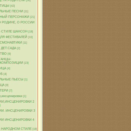
ДЕТИ.РОДИТЕЛИ
[30]
ПТИЦЫ
[42]
ЛЬНЫЕ ПЕСНИ
[11]
ЧНЫЙ ПЕРСОНАЖИ
[21]
О РОДИНЕ, О РОССИИ
В СТИЛЕ ШАНСОН
[18]
ДЛЯ ФЕСТИВАЛЕЙ
[10]
ОСМОНАВТИКИ
[11]
 ДЕТ.САДА
[2]
ТВО
[9]
ТАНЦЫ-
.КОМПОЗИЦИИ
[23]
ИЦА
[4]
ОБ
[4]
ЛЬНЫЕ ПЬЕСЫ
[1]
ТЦА
[9]
АТЕРИ
[7]
,инсценировки
[1]
ИИ,ИНСЦЕНИРОВКИ 2
]
ИИ. ИНСЦЕНИРОВКИ 3
ИИ ИНСЦЕНИРОВКИ 4
В НАРОДНОМ СТИЛЕ
[18]