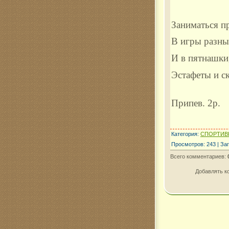
Заниматься п
В игры разны
И в пятнашки
Эстафеты и ск
Припев. 2р.
Категория
:
СПОРТИВ
Просмотров
:
243
|
Заг
Всего комментариев
:
Добавлять к