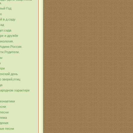
а.
вый Год
о
й в д.саду
сад
ет.сада
ре и дружбе
экология.
Родине.России.
ти.Родители.
бы
а
ери
енский день
о зверей,птиц
ца
народном характере
монавтики
есни
песни
тема
дения
ые песни