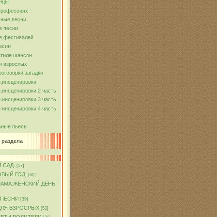
нцы.
профессиях
ные песни
е песни
я фестивалей
есни
стиле шансон
я взрослых
роговорки,загадки
,инсценировки
,инсценировки 2 часть
,инсценировки 3 часть
 инсценировки 4 часть
ьные пьесы
 раздела
 САД.
[57]
ОВЫЙ ГОД.
[60]
МАМА.ЖЕНСКИЙ ДЕНЬ.
 ПЕСНИ
[39]
ДЛЯ ВЗРОСРЫХ
[53]