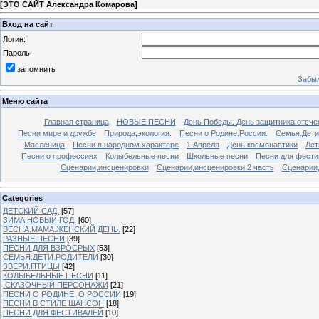
[
ЭТО САЙТ Александра Комарова
]
Вход на сайт
Логин:
Пароль:
запомнить
Забыл
Меню сайта
Главная страница
НОВЫЕ ПЕСНИ
День Победы. День защитника отече
Песни мире и дружбе
Природа,экология.
Песни о Родине.России.
Семья.Дети
Масленица
Песни в народном характере
1 Апреля
День космонавтики
Лет
Песни о профессиях
Колыбельные песни
Школьные песни
Песни для фести
Сценарии,инсценировки
Сценарии,инсценировки 2 часть
Сценарии,
Categories
ДЕТСКИЙ САД.
[57]
ЗИМА.НОВЫЙ ГОД.
[60]
ВЕСНА.МАМА.ЖЕНСКИЙ ДЕНЬ.
[22]
РАЗНЫЕ ПЕСНИ
[39]
ПЕСНИ ДЛЯ ВЗРОСРЫХ
[53]
СЕМЬЯ.ДЕТИ.РОДИТЕЛИ
[30]
ЗВЕРИ.ПТИЦЫ
[42]
КОЛЫБЕЛЬНЫЕ ПЕСНИ
[11]
.СКАЗОЧНЫЙ ПЕРСОНАЖИ
[21]
ПЕСНИ О РОДИНЕ, О РОССИИ
[19]
ПЕСНИ В СТИЛЕ ШАНСОН
[18]
ПЕСНИ ДЛЯ ФЕСТИВАЛЕЙ
[10]