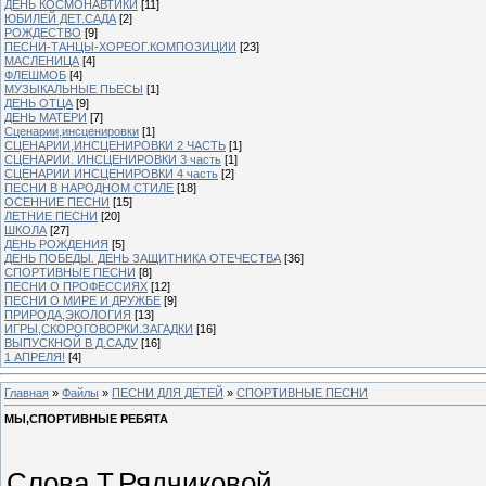
ДЕНЬ КОСМОНАВТИКИ
[11]
ЮБИЛЕЙ ДЕТ.САДА
[2]
РОЖДЕСТВО
[9]
ПЕСНИ-ТАНЦЫ-ХОРЕОГ.КОМПОЗИЦИИ
[23]
МАСЛЕНИЦА
[4]
ФЛЕШМОБ
[4]
МУЗЫКАЛЬНЫЕ ПЬЕСЫ
[1]
ДЕНЬ ОТЦА
[9]
ДЕНЬ МАТЕРИ
[7]
Сценарии,инсценировки
[1]
СЦЕНАРИИ,ИНСЦЕНИРОВКИ 2 ЧАСТЬ
[1]
СЦЕНАРИИ. ИНСЦЕНИРОВКИ 3 часть
[1]
СЦЕНАРИИ ИНСЦЕНИРОВКИ 4 часть
[2]
ПЕСНИ В НАРОДНОМ СТИЛЕ
[18]
ОСЕННИЕ ПЕСНИ
[15]
ЛЕТНИЕ ПЕСНИ
[20]
ШКОЛА
[27]
ДЕНЬ РОЖДЕНИЯ
[5]
ДЕНЬ ПОБЕДЫ. ДЕНЬ ЗАЩИТНИКА ОТЕЧЕСТВА
[36]
СПОРТИВНЫЕ ПЕСНИ
[8]
ПЕСНИ О ПРОФЕССИЯХ
[12]
ПЕСНИ О МИРЕ И ДРУЖБЕ
[9]
ПРИРОДА,ЭКОЛОГИЯ
[13]
ИГРЫ,СКОРОГОВОРКИ.ЗАГАДКИ
[16]
ВЫПУСКНОЙ В Д.САДУ
[16]
1 АПРЕЛЯ!
[4]
Главная
»
Файлы
»
ПЕСНИ ДЛЯ ДЕТЕЙ
»
СПОРТИВНЫЕ ПЕСНИ
МЫ,СПОРТИВНЫЕ РЕБЯТА
Слова Т.Рядчиковой