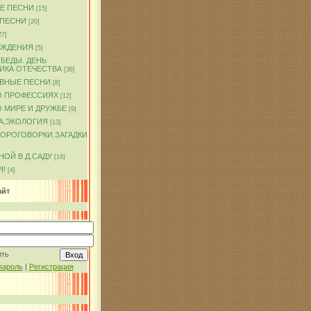
Е ПЕСНИ
[15]
 ПЕСНИ
[20]
27]
ОЖДЕНИЯ
[5]
БЕДЫ. ДЕНЬ
ИКА ОТЕЧЕСТВА
[36]
ВНЫЕ ПЕСНИ
[8]
О ПРОФЕССИЯХ
[12]
 МИРЕ И ДРУЖБЕ
[9]
А,ЭКОЛОГИЯ
[13]
КОРОГОВОРКИ.ЗАГАДКИ
ОЙ В Д.САДУ
[16]
Я!
[4]
айт
ить
пароль
|
Регистрация