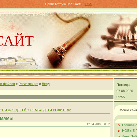
Приветствую Вас
Гость
|
RSS
САЙТ
ог файлов
»
Регистрация
»
Вход
Пятница
андра
07.08.2026
09:55
СНИ ДЛЯ ДЕТЕЙ
»
СЕМЬЯ.ДЕТИ.РОДИТЕЛИ
Меню сай
 МАМЫ
12.04.2015, 08:32
Главная 
НОВЫЕ 
День Поб