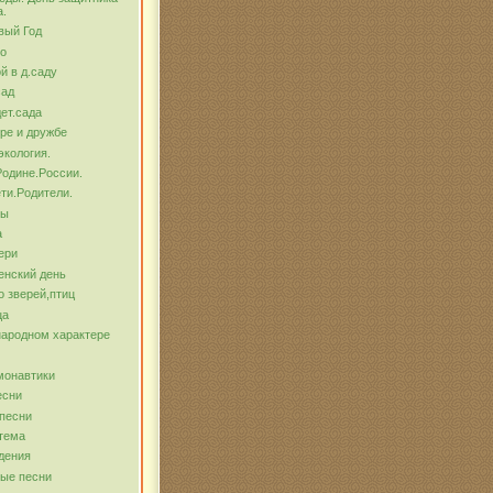
а.
вый Год
о
й в д.саду
сад
ет.сада
ре и дружбе
экология.
Родине.России.
ти.Родители.
бы
а
ери
енский день
о зверей,птиц
ца
народном характере
монавтики
есни
песни
тема
дения
ые песни