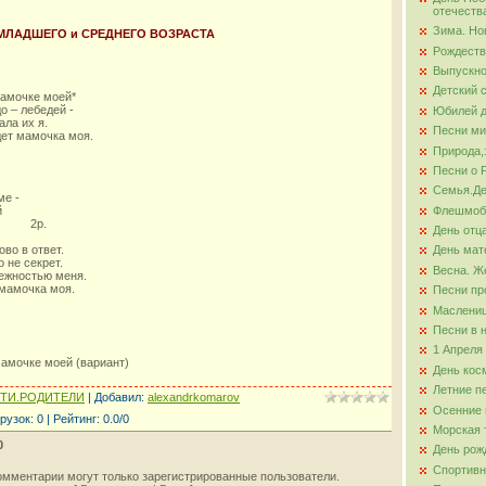
отечеств
Зима. Но
 МЛАДШЕГО и СРЕДНЕГО ВОЗРАСТА
ова
Рождеств
Выпускно
Детский 
мамочке моей*
о – лебедей -
Юбилей д
ала их я.
Песни ми
дет мамочка моя.
Природа,
Песни о 
Семья.Де
ме -
Флешмо
й
ей. 2р.
День отц
во в ответ.
День мат
о не секрет.
Весна. Ж
нежностью меня.
 мамочка моя.
Песни пр
Маслени
Песни в 
1 Апреля
амочке моей (вариант)
День кос
Летние п
ЕТИ.РОДИТЕЛИ
|
Добавил
:
alexandrkomarov
Осенние 
рузок
:
0
|
Рейтинг
:
0.0
/
0
Морская 
0
День рож
Спортивн
омментарии могут только зарегистрированные пользователи.