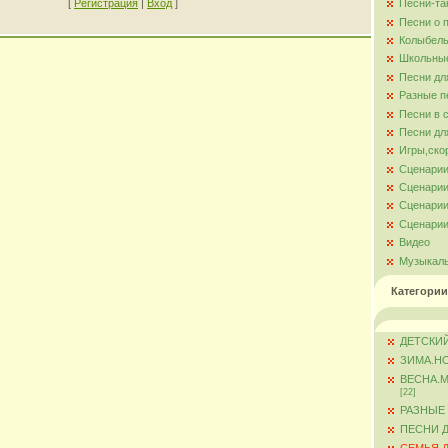
[
Регистрация
|
Вход
]
Песни-та
Песни о 
Колыбель
Школьны
Песни дл
Разные п
Песни в 
Песни дл
Игры,ско
Сценарии
Сценарии
Сценарии
Сценарии
Видео
Музыкал
Категории
ДЕТСКИЙ
ЗИМА.Н
ВЕСНА.
[22]
РАЗНЫЕ
ПЕСНИ 