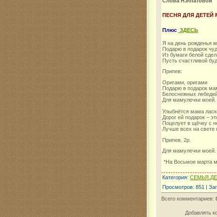
Слова Н.Ипатовой
ПЕСНЯ ДЛЯ ДЕТЕЙ
Комар
Плюс
ЗДЕСЬ
Я на день рожденья 
Подарю в подарок чуд
Из бумаги белой сдел
Пусть счастливой бу
Припев:
Оригами, оригами
Подарю в подарок ма
Белоснежных лебеде
Для мамулечки мо
Улыбнётся мама ласко
Дорог ей подарок – эт
Поцелует в щёчку с 
Лучше всех на свете
Припев. 2р.
Для мамулечки моей.
*На Восьмое марта м
Категория
:
СЕМЬЯ.Д
Просмотров
:
851
|
Заг
Всего комментариев
:
Добавлять к