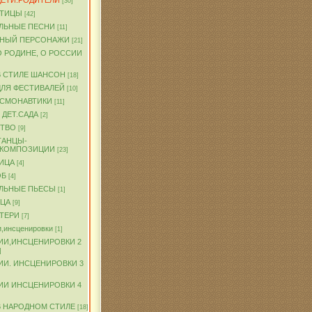
ДЕТИ.РОДИТЕЛИ
[30]
ПТИЦЫ
[42]
ЛЬНЫЕ ПЕСНИ
[11]
ЧНЫЙ ПЕРСОНАЖИ
[21]
О РОДИНЕ, О РОССИИ
В СТИЛЕ ШАНСОН
[18]
ДЛЯ ФЕСТИВАЛЕЙ
[10]
ОСМОНАВТИКИ
[11]
 ДЕТ.САДА
[2]
ТВО
[9]
ТАНЦЫ-
.КОМПОЗИЦИИ
[23]
ИЦА
[4]
ОБ
[4]
ЛЬНЫЕ ПЬЕСЫ
[1]
ТЦА
[9]
АТЕРИ
[7]
,инсценировки
[1]
ИИ,ИНСЦЕНИРОВКИ 2
]
ИИ. ИНСЦЕНИРОВКИ 3
ИИ ИНСЦЕНИРОВКИ 4
В НАРОДНОМ СТИЛЕ
[18]