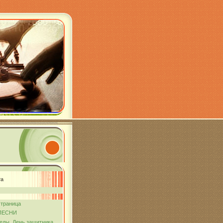
та
страница
ПЕСНИ
еды. День защитника