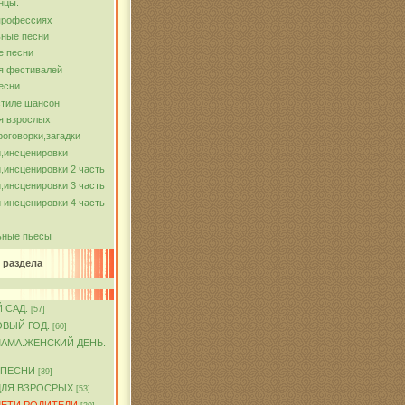
нцы.
профессиях
ные песни
е песни
я фестивалей
есни
стиле шансон
я взрослых
роговорки,загадки
,инсценировки
,инсценировки 2 часть
,инсценировки 3 часть
 инсценировки 4 часть
ьные пьесы
 раздела
 САД.
[57]
ОВЫЙ ГОД.
[60]
МАМА.ЖЕНСКИЙ ДЕНЬ.
 ПЕСНИ
[39]
ДЛЯ ВЗРОСРЫХ
[53]