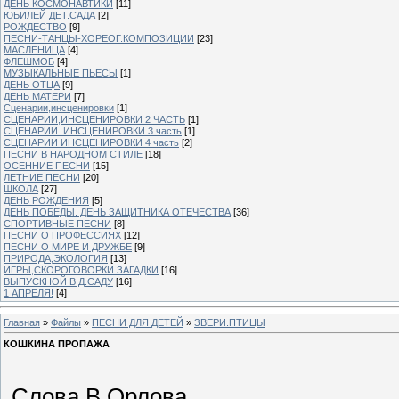
ДЕНЬ КОСМОНАВТИКИ
[11]
ЮБИЛЕЙ ДЕТ.САДА
[2]
РОЖДЕСТВО
[9]
ПЕСНИ-ТАНЦЫ-ХОРЕОГ.КОМПОЗИЦИИ
[23]
МАСЛЕНИЦА
[4]
ФЛЕШМОБ
[4]
МУЗЫКАЛЬНЫЕ ПЬЕСЫ
[1]
ДЕНЬ ОТЦА
[9]
ДЕНЬ МАТЕРИ
[7]
Сценарии,инсценировки
[1]
СЦЕНАРИИ,ИНСЦЕНИРОВКИ 2 ЧАСТЬ
[1]
СЦЕНАРИИ. ИНСЦЕНИРОВКИ 3 часть
[1]
СЦЕНАРИИ ИНСЦЕНИРОВКИ 4 часть
[2]
ПЕСНИ В НАРОДНОМ СТИЛЕ
[18]
ОСЕННИЕ ПЕСНИ
[15]
ЛЕТНИЕ ПЕСНИ
[20]
ШКОЛА
[27]
ДЕНЬ РОЖДЕНИЯ
[5]
ДЕНЬ ПОБЕДЫ. ДЕНЬ ЗАЩИТНИКА ОТЕЧЕСТВА
[36]
СПОРТИВНЫЕ ПЕСНИ
[8]
ПЕСНИ О ПРОФЕССИЯХ
[12]
ПЕСНИ О МИРЕ И ДРУЖБЕ
[9]
ПРИРОДА,ЭКОЛОГИЯ
[13]
ИГРЫ,СКОРОГОВОРКИ.ЗАГАДКИ
[16]
ВЫПУСКНОЙ В Д.САДУ
[16]
1 АПРЕЛЯ!
[4]
Главная
»
Файлы
»
ПЕСНИ ДЛЯ ДЕТЕЙ
»
ЗВЕРИ.ПТИЦЫ
КОШКИНА ПРОПАЖА
Слова В.Орлова