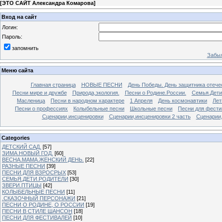
[
ЭТО САЙТ Александра Комарова
]
Вход на сайт
Логин:
Пароль:
запомнить
Забыл
Меню сайта
Главная страница
НОВЫЕ ПЕСНИ
День Победы. День защитника отече
Песни мире и дружбе
Природа,экология.
Песни о Родине.России.
Семья.Дети
Масленица
Песни в народном характере
1 Апреля
День космонавтики
Лет
Песни о профессиях
Колыбельные песни
Школьные песни
Песни для фести
Сценарии,инсценировки
Сценарии,инсценировки 2 часть
Сценарии,
Categories
ДЕТСКИЙ САД.
[57]
ЗИМА.НОВЫЙ ГОД.
[60]
ВЕСНА.МАМА.ЖЕНСКИЙ ДЕНЬ.
[22]
РАЗНЫЕ ПЕСНИ
[39]
ПЕСНИ ДЛЯ ВЗРОСРЫХ
[53]
СЕМЬЯ.ДЕТИ.РОДИТЕЛИ
[30]
ЗВЕРИ.ПТИЦЫ
[42]
КОЛЫБЕЛЬНЫЕ ПЕСНИ
[11]
.СКАЗОЧНЫЙ ПЕРСОНАЖИ
[21]
ПЕСНИ О РОДИНЕ, О РОССИИ
[19]
ПЕСНИ В СТИЛЕ ШАНСОН
[18]
ПЕСНИ ДЛЯ ФЕСТИВАЛЕЙ
[10]