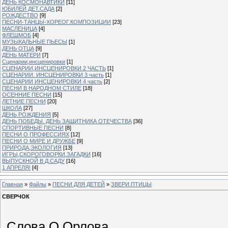
ДЕНЬ КОСМОНАВТИКИ
[11]
ЮБИЛЕЙ ДЕТ.САДА
[2]
РОЖДЕСТВО
[9]
ПЕСНИ-ТАНЦЫ-ХОРЕОГ.КОМПОЗИЦИИ
[23]
МАСЛЕНИЦА
[4]
ФЛЕШМОБ
[4]
МУЗЫКАЛЬНЫЕ ПЬЕСЫ
[1]
ДЕНЬ ОТЦА
[9]
ДЕНЬ МАТЕРИ
[7]
Сценарии,инсценировки
[1]
СЦЕНАРИИ,ИНСЦЕНИРОВКИ 2 ЧАСТЬ
[1]
СЦЕНАРИИ. ИНСЦЕНИРОВКИ 3 часть
[1]
СЦЕНАРИИ ИНСЦЕНИРОВКИ 4 часть
[2]
ПЕСНИ В НАРОДНОМ СТИЛЕ
[18]
ОСЕННИЕ ПЕСНИ
[15]
ЛЕТНИЕ ПЕСНИ
[20]
ШКОЛА
[27]
ДЕНЬ РОЖДЕНИЯ
[5]
ДЕНЬ ПОБЕДЫ. ДЕНЬ ЗАЩИТНИКА ОТЕЧЕСТВА
[36]
СПОРТИВНЫЕ ПЕСНИ
[8]
ПЕСНИ О ПРОФЕССИЯХ
[12]
ПЕСНИ О МИРЕ И ДРУЖБЕ
[9]
ПРИРОДА,ЭКОЛОГИЯ
[13]
ИГРЫ,СКОРОГОВОРКИ.ЗАГАДКИ
[16]
ВЫПУСКНОЙ В Д.САДУ
[16]
1 АПРЕЛЯ!
[4]
Главная
»
Файлы
»
ПЕСНИ ДЛЯ ДЕТЕЙ
»
ЗВЕРИ.ПТИЦЫ
СВЕРЧОК
Слова О.Орлова