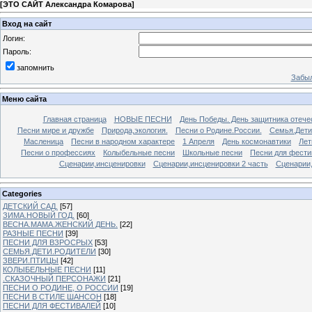
[
ЭТО САЙТ Александра Комарова
]
Вход на сайт
Логин:
Пароль:
запомнить
Забыл
Меню сайта
Главная страница
НОВЫЕ ПЕСНИ
День Победы. День защитника отече
Песни мире и дружбе
Природа,экология.
Песни о Родине.России.
Семья.Дети
Масленица
Песни в народном характере
1 Апреля
День космонавтики
Лет
Песни о профессиях
Колыбельные песни
Школьные песни
Песни для фести
Сценарии,инсценировки
Сценарии,инсценировки 2 часть
Сценарии,
Categories
ДЕТСКИЙ САД.
[57]
ЗИМА.НОВЫЙ ГОД.
[60]
ВЕСНА.МАМА.ЖЕНСКИЙ ДЕНЬ.
[22]
РАЗНЫЕ ПЕСНИ
[39]
ПЕСНИ ДЛЯ ВЗРОСРЫХ
[53]
СЕМЬЯ.ДЕТИ.РОДИТЕЛИ
[30]
ЗВЕРИ.ПТИЦЫ
[42]
КОЛЫБЕЛЬНЫЕ ПЕСНИ
[11]
.СКАЗОЧНЫЙ ПЕРСОНАЖИ
[21]
ПЕСНИ О РОДИНЕ, О РОССИИ
[19]
ПЕСНИ В СТИЛЕ ШАНСОН
[18]
ПЕСНИ ДЛЯ ФЕСТИВАЛЕЙ
[10]