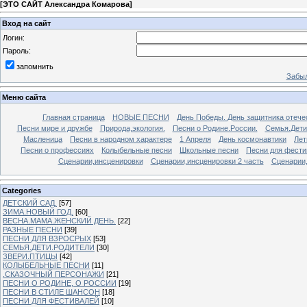
[
ЭТО САЙТ Александра Комарова
]
Вход на сайт
Логин:
Пароль:
запомнить
Забыл
Меню сайта
Главная страница
НОВЫЕ ПЕСНИ
День Победы. День защитника отече
Песни мире и дружбе
Природа,экология.
Песни о Родине.России.
Семья.Дети
Масленица
Песни в народном характере
1 Апреля
День космонавтики
Лет
Песни о профессиях
Колыбельные песни
Школьные песни
Песни для фести
Сценарии,инсценировки
Сценарии,инсценировки 2 часть
Сценарии,
Categories
ДЕТСКИЙ САД.
[57]
ЗИМА.НОВЫЙ ГОД.
[60]
ВЕСНА.МАМА.ЖЕНСКИЙ ДЕНЬ.
[22]
РАЗНЫЕ ПЕСНИ
[39]
ПЕСНИ ДЛЯ ВЗРОСРЫХ
[53]
СЕМЬЯ.ДЕТИ.РОДИТЕЛИ
[30]
ЗВЕРИ.ПТИЦЫ
[42]
КОЛЫБЕЛЬНЫЕ ПЕСНИ
[11]
.СКАЗОЧНЫЙ ПЕРСОНАЖИ
[21]
ПЕСНИ О РОДИНЕ, О РОССИИ
[19]
ПЕСНИ В СТИЛЕ ШАНСОН
[18]
ПЕСНИ ДЛЯ ФЕСТИВАЛЕЙ
[10]