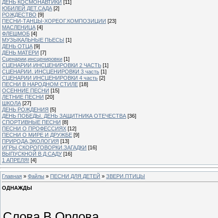
ДЕНЬ КОСМОНАВТИКИ
[11]
ЮБИЛЕЙ ДЕТ.САДА
[2]
РОЖДЕСТВО
[9]
ПЕСНИ-ТАНЦЫ-ХОРЕОГ.КОМПОЗИЦИИ
[23]
МАСЛЕНИЦА
[4]
ФЛЕШМОБ
[4]
МУЗЫКАЛЬНЫЕ ПЬЕСЫ
[1]
ДЕНЬ ОТЦА
[9]
ДЕНЬ МАТЕРИ
[7]
Сценарии,инсценировки
[1]
СЦЕНАРИИ,ИНСЦЕНИРОВКИ 2 ЧАСТЬ
[1]
СЦЕНАРИИ. ИНСЦЕНИРОВКИ 3 часть
[1]
СЦЕНАРИИ ИНСЦЕНИРОВКИ 4 часть
[2]
ПЕСНИ В НАРОДНОМ СТИЛЕ
[18]
ОСЕННИЕ ПЕСНИ
[15]
ЛЕТНИЕ ПЕСНИ
[20]
ШКОЛА
[27]
ДЕНЬ РОЖДЕНИЯ
[5]
ДЕНЬ ПОБЕДЫ. ДЕНЬ ЗАЩИТНИКА ОТЕЧЕСТВА
[36]
СПОРТИВНЫЕ ПЕСНИ
[8]
ПЕСНИ О ПРОФЕССИЯХ
[12]
ПЕСНИ О МИРЕ И ДРУЖБЕ
[9]
ПРИРОДА,ЭКОЛОГИЯ
[13]
ИГРЫ,СКОРОГОВОРКИ.ЗАГАДКИ
[16]
ВЫПУСКНОЙ В Д.САДУ
[16]
1 АПРЕЛЯ!
[4]
Главная
»
Файлы
»
ПЕСНИ ДЛЯ ДЕТЕЙ
»
ЗВЕРИ.ПТИЦЫ
ОДНАЖДЫ
Слова В.Орлова